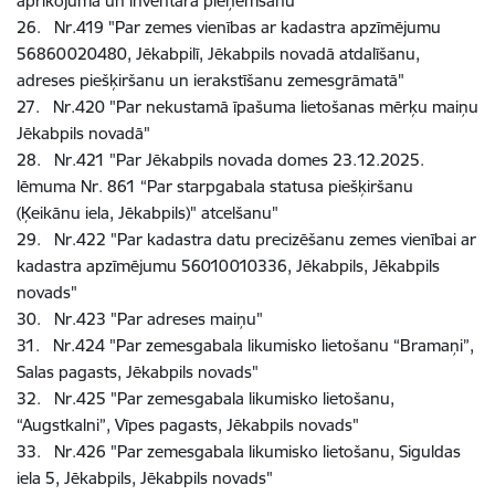
aprīkojuma un inventāra pieņemšanu"
26. Nr.419 "Par zemes vienības ar kadastra apzīmējumu
56860020480, Jēkabpilī, Jēkabpils novadā atdalīšanu,
adreses piešķiršanu un ierakstīšanu zemesgrāmatā"
27. Nr.420 "Par nekustamā īpašuma lietošanas mērķu maiņu
Jēkabpils novadā"
28. Nr.421 "Par Jēkabpils novada domes 23.12.2025.
lēmuma Nr. 861 “Par starpgabala statusa piešķiršanu
(Ķeikānu iela, Jēkabpils)" atcelšanu"
29. Nr.422 "Par kadastra datu precizēšanu zemes vienībai ar
kadastra apzīmējumu 56010010336, Jēkabpils, Jēkabpils
novads"
30. Nr.423 "Par adreses maiņu"
31. Nr.424 "Par zemesgabala likumisko lietošanu “Bramaņi”,
Salas pagasts, Jēkabpils novads"
32. Nr.425 "Par zemesgabala likumisko lietošanu,
“Augstkalni”, Vīpes pagasts, Jēkabpils novads"
33. Nr.426 "Par zemesgabala likumisko lietošanu, Siguldas
iela 5, Jēkabpils, Jēkabpils novads"