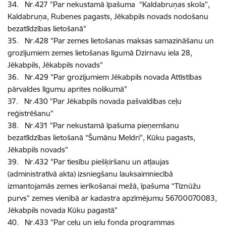
34. Nr.427 "Par nekustamā īpašuma “Kaldabruņas skola”,
Kaldabruņa, Rubenes pagasts, Jēkabpils novads nodošanu
bezatlīdzības lietošanā"
35. Nr.428 "Par zemes lietošanas maksas samazināšanu un
grozījumiem zemes lietošanas līgumā Dzirnavu iela 28,
Jēkabpils, Jēkabpils novads"
36. Nr.429 "Par grozījumiem Jēkabpils novada Attīstības
pārvaldes līgumu aprites nolikumā"
37. Nr.430 "Par Jēkabpils novada pašvaldības ceļu
reģistrēšanu"
38. Nr.431 "Par nekustamā īpašuma pieņemšanu
bezatlīdzības lietošanā “Šumānu Meldri”, Kūku pagasts,
Jēkabpils novads"
39. Nr.432 "Par tiesību piešķiršanu un atļaujas
(administratīvā akta) izsniegšanu lauksaimniecībā
izmantojamās zemes ierīkošanai mežā, īpašuma “Tīznūžu
purvs” zemes vienībā ar kadastra apzīmējumu 56700070083,
Jēkabpils novada Kūku pagastā"
40. Nr.433 "Par ceļu un ielu fonda programmas