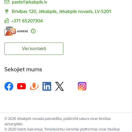
E-pasts:
pasts@jekabpils.lv
Brīvības 120, Jēkabpils, Jēkabpils novads, LV-5201
+371 65207304
Visi kontakti
Sekojiet mums
© 2026 Jekabpils novada pašvaldība, publicētā satura visas tiesības
aizsargātas.
© 2020 Valsts kanceleja, Tīmekļvietņu vienotās platformas visas tiesības