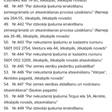
(Celtnieku iela 19-50, Jēkabpils, Jēkabpils novads)
48. Nr.441 "Par dzīvokļa īpašuma ierakstīšanu
zemesgrāmatā un atsavināšanas procesa uzsākšanu" (Nameja
iela 26A-55, Jēkabpils, Jēkabpils novads)
49. Nr.442 "Par dzīvokļa īpašuma ierakstīšanu
zemesgrāmatā un atsavināšanas procesa uzsākšanu" (Nameja
iela 26-48, Jēkabpils, Jēkabpils novads)
50. Nr.443 "Par nekustamo īpašumu ar kadastra numuru
5601 002 2754, Viestura iela 44, Jēkabpils, Jēkabpils novads"
51. Nr.444 "Par nekustamā īpašuma ar kadastra numuru
5601 002 3209, Jēkabpils, Jēkabpils novads atsavināšanu"
52. Nr.445 "Par zemes vienību piederību pašvaldībai"
53. Nr.446 "Par nekustamā īpašuma atsavināšanu “Vārpas”,
Aknīstes pagastā, Jēkabpils novads"
54. Nr.447 "Par zemes vienības atdalīšanu un nodošanu
atsavināšanai" (Saukas pagasts)
55. Nr.448 "Par nekustamā īpašuma Tirgus iela 3A, Aknīste,
Jēkabpils novads, atsavināšanu"
56. Nr.449 "Par dzīvokļa īpašuma ierakstīšanu