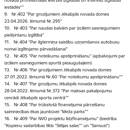
novada profesionālās ievirzes izglītības un interešu izglītības
iestādēs”"
9. Nr.402 "Par grozījumiem Jēkabpils novada domes
23.04.2026. lēmumā Nr.295"
10. Nr.403 "Par naudas balvām par izciliem sasniegumiem
piešķiršanu izglītībā"
11. Nr.404 "Par ilgtermiņa saistību uzņemšanos autobusu
nomai izglītojamo pārvadāšanai"
12. Nr.405 "Par noteikumu apstiprināšanu" (apbalvojumi par
izciliem sasniegumiem sportā pieaugušajiem)
13. Nr.406 "Par grozījumiem Jēkabpils novada domes
27.01.2022. lēmumā Nr.60 “Par noteikumu apstiprināšanu”"
14. Nr.407 "Par grozījumu Jēkabpils novada domes
28.04.2022. lēmumā Nr.372 “Par maksas pakalpojumu
cenrādi Jēkabpils sporta centrā”"
15. Nr.408 "Par trūkstošā finansējuma pārcelšanu
saimniecības ēkas jaunbūvei “Meža parks”"
16. Nr.409 "Par NVO projektu līdzfinansējumu" (biedrība
"Kopienu sadarbības tīkls “Sēlijas salas”" un "Sansusī")