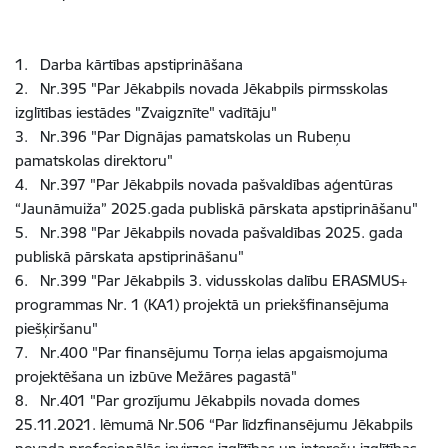
1. Darba kārtības apstiprināšana
2. Nr.395 "Par Jēkabpils novada Jēkabpils pirmsskolas
izglītības iestādes "Zvaigznīte" vadītāju"
3. Nr.396 "Par Dignājas pamatskolas un Rubeņu
pamatskolas direktoru"
4. Nr.397 "Par Jēkabpils novada pašvaldības aģentūras
“Jaunāmuiža” 2025.gada publiskā pārskata apstiprināšanu"
5. Nr.398 "Par Jēkabpils novada pašvaldības 2025. gada
publiskā pārskata apstiprināšanu"
6. Nr.399 "Par Jēkabpils 3. vidusskolas dalību ERASMUS+
programmas Nr. 1 (KA1) projektā un priekšfinansējuma
piešķiršanu"
7. Nr.400 "Par finansējumu Torņa ielas apgaismojuma
projektēšana un izbūve Mežāres pagastā"
8. Nr.401 "Par grozījumu Jēkabpils novada domes
25.11.2021. lēmumā Nr.506 “Par līdzfinansējumu Jēkabpils