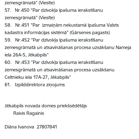
zemesgrāmatā" (Viesīte)
57. Nr.450 "Par dzīvokļa īpašuma ierakstīšanu
zemesgrāmatā" (Viesīte)
58. Nr.451 "Par izmaiņām nekustamā īpašuma Valsts
kadastra informācijas sistēmā" (Gārsenes pagasts)
59. Nr.452 "Par dzīvokļa īpašuma ierakstīšanu
zemesgrāmatā un atsavināšanas procesa uzsākšanu Nameja
iela 26A-5, Jēkabpils"
60. Nr.453 "Par dzīvokļa īpašuma ierakstīšanu
zemesgrāmatā un atsavināšanas procesa uzsākšanu
Celtnieku iela 17A-27, Jēkabpils"
61. Izpilddirektora ziņojums
Jēkabpils novada domes priekšsēdētājs
Raivis Ragainis
Diāna Ivanova 27807841