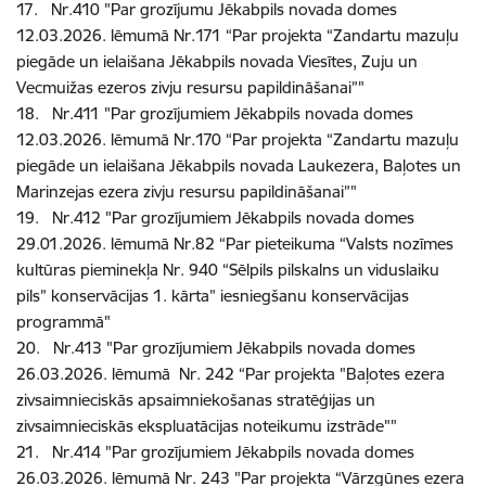
17. Nr.410 "Par grozījumu Jēkabpils novada domes
12.03.2026. lēmumā Nr.171 “Par projekta “Zandartu mazuļu
piegāde un ielaišana Jēkabpils novada Viesītes, Zuju un
Vecmuižas ezeros zivju resursu papildināšanai”"
18. Nr.411 "Par grozījumiem Jēkabpils novada domes
12.03.2026. lēmumā Nr.170 “Par projekta “Zandartu mazuļu
piegāde un ielaišana Jēkabpils novada Laukezera, Baļotes un
Marinzejas ezera zivju resursu papildināšanai”"
19. Nr.412 "Par grozījumiem Jēkabpils novada domes
29.01.2026. lēmumā Nr.82 “Par pieteikuma “Valsts nozīmes
kultūras pieminekļa Nr. 940 “Sēlpils pilskalns un viduslaiku
pils” konservācijas 1. kārta” iesniegšanu konservācijas
programmā"
20. Nr.413 "Par grozījumiem Jēkabpils novada domes
26.03.2026. lēmumā Nr. 242 “Par projekta "Baļotes ezera
zivsaimnieciskās apsaimniekošanas stratēģijas un
zivsaimnieciskās ekspluatācijas noteikumu izstrāde""
21. Nr.414 "Par grozījumiem Jēkabpils novada domes
26.03.2026. lēmumā Nr. 243 "Par projekta “Vārzgūnes ezera