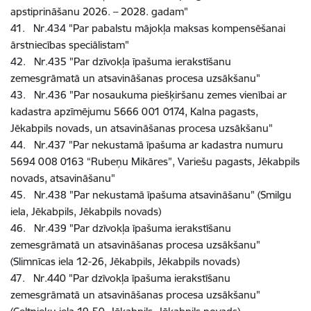
apstiprināšanu 2026. – 2028. gadam"
41. Nr.434 "Par pabalstu mājokļa maksas kompensēšanai
ārstniecības speciālistam"
42. Nr.435 "Par dzīvokļa īpašuma ierakstīšanu
zemesgrāmatā un atsavināšanas procesa uzsākšanu"
43. Nr.436 "Par nosaukuma piešķiršanu zemes vienībai ar
kadastra apzīmējumu 5666 001 0174, Kalna pagasts,
Jēkabpils novads, un atsavināšanas procesa uzsākšanu"
44. Nr.437 "Par nekustamā īpašuma ar kadastra numuru
5694 008 0163 “Rubeņu Mikāres”, Variešu pagasts, Jēkabpils
novads, atsavināšanu"
45. Nr.438 "Par nekustamā īpašuma atsavināšanu" (Smilgu
iela, Jēkabpils, Jēkabpils novads)
46. Nr.439 "Par dzīvokļa īpašuma ierakstīšanu
zemesgrāmatā un atsavināšanas procesa uzsākšanu"
(Slimnīcas iela 12-26, Jēkabpils, Jēkabpils novads)
47. Nr.440 "Par dzīvokļa īpašuma ierakstīšanu
zemesgrāmatā un atsavināšanas procesa uzsākšanu"