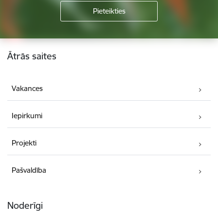
Kājene
Ātrās saites
Vakances
Iepirkumi
Projekti
Pašvaldība
Noderīgi