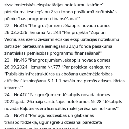
zivsaimnieciskās ekspluatācijas noteikumu izstrāde"
pieteikuma iesniegšanu Zivju fonda pasākumā zinātniskās
pētniecības programmu finansēšanai”"
22. Nr.415 "Par grozījumiem Jēkabpils novada domes
26.03.2026. lēmumā Nr. 244 “Par projekta "Zuju un
Vecmuižas ezeru zivsaimnieciskās ekspluatācijas noteikumu
izstrāde" pieteikuma iesniegšanu Zivju fonda pasākumā
zinātniskās pētniecības programmu finansēšanai”"
23. Nr.416 "Par grozījumiem Jēkabpils novada domes
26.09.2024. lēmumā Nr.777 “Par projekta iesnieguma
“Publiskās infrastruktūras uzlabošana uzņēmējdarbības
attīstībai” iesniegšanu 5.1.1.1.pasākuma pirmās atlases kārtas
ietvaros”"
24. Nr.417 "Par grozījumiem Jēkabpils novada domes
2022.gada 26.maija saistošajos noteikumos Nr.28 “Jēkabpils
novada Baļotes ezera licencētās makšķerēšanas nolikums""
25. Nr.418 "Par ugunsdzēsības un glābšanas
transportlīdzekļa, ugunsgrēku dzēšanai paredzētā