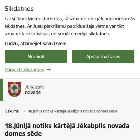
Pāriet uz lapas saturu
Sīkdatnes
Spied
lai meklētu
Enter
Lai šī tīmekļvietne darbotos, tā izmanto obligāti nepieciešamās
sīkdatnes. Ar Jūsu piekrišanu papildus šajā vietnē var tikt
izmantotas statistikas un sociālo mediju sīkdatnes.
Lūdzu, atzīmējiet savu izvēli:
Noraidīt
Apstiprināt visas
Pārvaldīt sīkdatnes
Sākums
18.jūnijā notiks kārtējā Jēkabpils novada domes sēde
18.jūnijā notiks kārtējā Jēkabpils novada
domes sēde