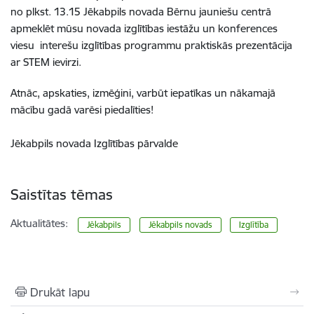
no plkst. 13.15 Jēkabpils novada Bērnu jauniešu centrā
apmeklēt mūsu novada izglītības iestāžu un konferences
viesu interešu izglītības programmu praktiskās prezentācija
ar STEM ievirzi.
Atnāc, apskaties, izmēģini, varbūt iepatīkas un nākamajā
mācību gadā varēsi piedalīties!
Jēkabpils novada Izglītības pārvalde
Saistītas tēmas
Aktualitātes:
Jēkabpils
Jēkabpils novads
Izglītība
Drukāt lapu