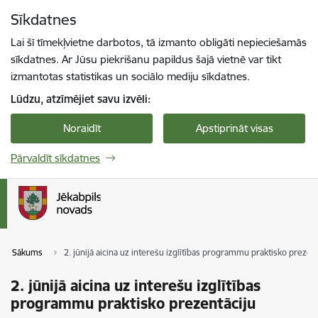
Pāriet uz lapas saturu
Sīkdatnes
Spied
lai meklētu
Enter
Lai šī tīmekļvietne darbotos, tā izmanto obligāti nepieciešamās
sīkdatnes. Ar Jūsu piekrišanu papildus šajā vietnē var tikt
izmantotas statistikas un sociālo mediju sīkdatnes.
Lūdzu, atzīmējiet savu izvēli:
Noraidīt
Apstiprināt visas
Pārvaldīt sīkdatnes
Sākums
2. jūnijā aicina uz interešu izglītības programmu praktisko prezen
2. jūnijā aicina uz interešu izglītības
programmu praktisko prezentāciju