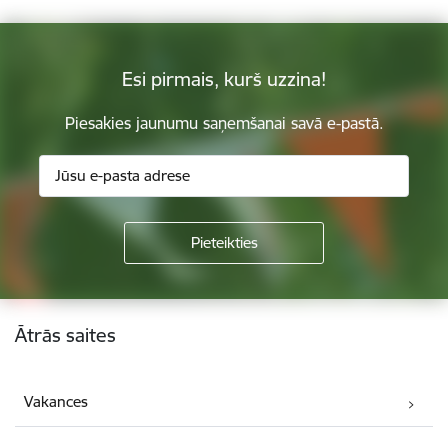
Esi pirmais, kurš uzzina!
Piesakies jaunumu saņemšanai savā e-pastā.
Kājene
Ātrās saites
Vakances