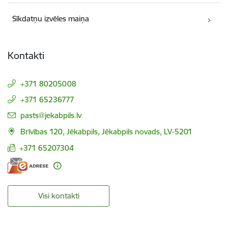
Sīkdatņu izvēles maiņa
Kontakti
+371 80205008
+371 65236777
E-pasts:
pasts@jekabpils.lv
Brīvības 120, Jēkabpils, Jēkabpils novads, LV-5201
+371 65207304
Visi kontakti