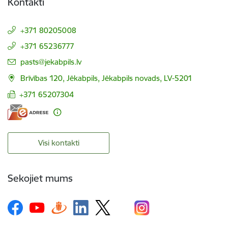
Kontakti
+371 80205008
+371 65236777
E-pasts:
pasts@jekabpils.lv
Brīvības 120, Jēkabpils, Jēkabpils novads, LV-5201
+371 65207304
Visi kontakti
Sekojiet mums