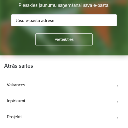
Piesakies jaunumu saņemšanai savā e-pastā.
Kājene
Ātrās saites
Vakances
Iepirkumi
Projekti