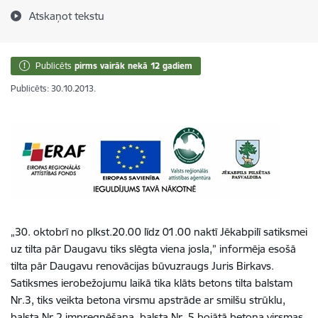
Atskaņot tekstu
Publicēts
pirms vairāk nekā 12 gadiem
Publicēts: 30.10.2013.
„30. oktobrī no plkst.20.00 līdz 01.00 naktī Jēkabpilī satiksmei
uz tilta pār Daugavu tiks slēgta viena josla,” informēja esošā
tilta pār Daugavu renovācijas būvuzraugs Juris Birkavs.
Satiksmes ierobežojumu laikā tika klāts betons tilta balstam
Nr.3, tiks veikta betona virsmu apstrāde ar smilšu strūklu,
balsta Nr.2 impregnēšana, balsta Nr. 5 bojātā betona virsmas