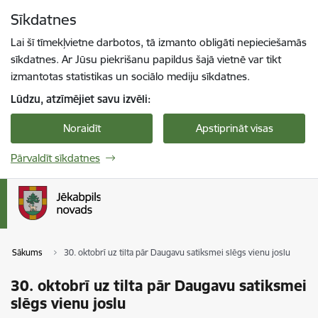
Pāriet uz lapas saturu
Sīkdatnes
Spied
lai meklētu
Enter
Lai šī tīmekļvietne darbotos, tā izmanto obligāti nepieciešamās
sīkdatnes. Ar Jūsu piekrišanu papildus šajā vietnē var tikt
izmantotas statistikas un sociālo mediju sīkdatnes.
Lūdzu, atzīmējiet savu izvēli:
Noraidīt
Apstiprināt visas
Pārvaldīt sīkdatnes
Sākums
30. oktobrī uz tilta pār Daugavu satiksmei slēgs vienu joslu
30. oktobrī uz tilta pār Daugavu satiksmei
slēgs vienu joslu