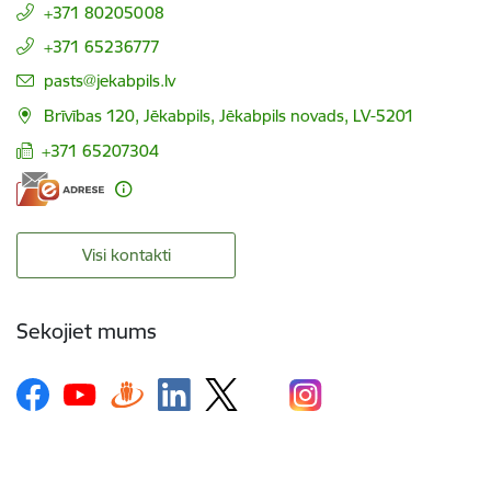
+371 80205008
+371 65236777
E-pasts:
pasts@jekabpils.lv
Brīvības 120, Jēkabpils, Jēkabpils novads, LV-5201
+371 65207304
Visi kontakti
Sekojiet mums