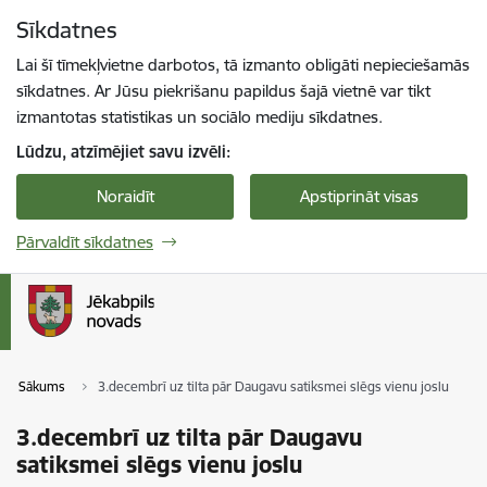
Pāriet uz lapas saturu
Sīkdatnes
Spied
lai meklētu
Enter
Lai šī tīmekļvietne darbotos, tā izmanto obligāti nepieciešamās
sīkdatnes. Ar Jūsu piekrišanu papildus šajā vietnē var tikt
izmantotas statistikas un sociālo mediju sīkdatnes.
Lūdzu, atzīmējiet savu izvēli:
Noraidīt
Apstiprināt visas
Pārvaldīt sīkdatnes
Sākums
3.decembrī uz tilta pār Daugavu satiksmei slēgs vienu joslu
3.decembrī uz tilta pār Daugavu
satiksmei slēgs vienu joslu