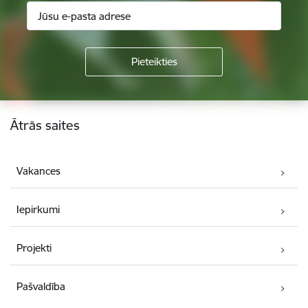
Kājene
Ātrās saites
Vakances
Iepirkumi
Projekti
Pašvaldība