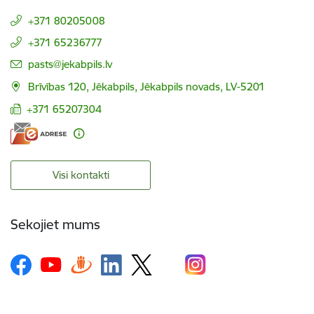
+371 80205008
+371 65236777
E-pasts:
pasts@jekabpils.lv
Brīvības 120, Jēkabpils, Jēkabpils novads, LV-5201
+371 65207304
Visi kontakti
Sekojiet mums