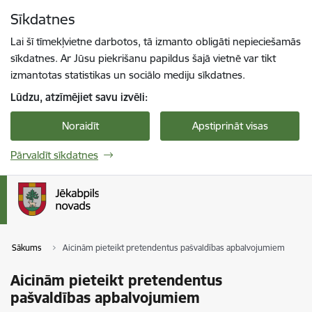
Pāriet uz lapas saturu
Sīkdatnes
Spied
lai meklētu
Enter
Lai šī tīmekļvietne darbotos, tā izmanto obligāti nepieciešamās
sīkdatnes. Ar Jūsu piekrišanu papildus šajā vietnē var tikt
izmantotas statistikas un sociālo mediju sīkdatnes.
Lūdzu, atzīmējiet savu izvēli:
Noraidīt
Apstiprināt visas
Pārvaldīt sīkdatnes
Sākums
Aicinām pieteikt pretendentus pašvaldības apbalvojumiem
Aicinām pieteikt pretendentus
pašvaldības apbalvojumiem