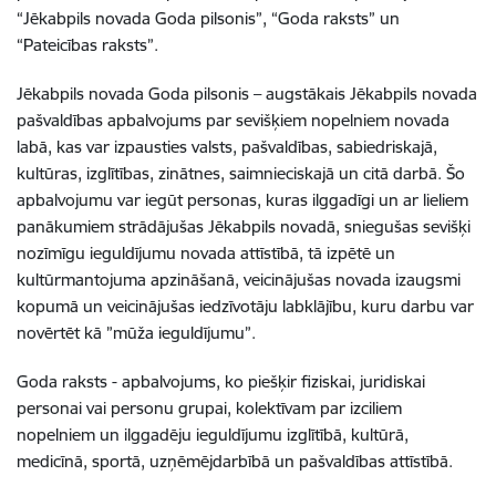
“Jēkabpils novada Goda pilsonis”, “Goda raksts” un
“Pateicības raksts”.
Jēkabpils novada Goda pilsonis – augstākais Jēkabpils novada
pašvaldības apbalvojums par sevišķiem nopelniem novada
labā, kas var izpausties valsts, pašvaldības, sabiedriskajā,
kultūras, izglītības, zinātnes, saimnieciskajā un citā darbā. Šo
apbalvojumu var iegūt personas, kuras ilggadīgi un ar lieliem
panākumiem strādājušas Jēkabpils novadā, sniegušas sevišķi
nozīmīgu ieguldījumu novada attīstībā, tā izpētē un
kultūrmantojuma apzināšanā, veicinājušas novada izaugsmi
kopumā un veicinājušas iedzīvotāju labklājību, kuru darbu var
novērtēt kā ”mūža ieguldījumu”.
Goda raksts - apbalvojums, ko piešķir fiziskai, juridiskai
personai vai personu grupai, kolektīvam par izciliem
nopelniem un ilggadēju ieguldījumu izglītībā, kultūrā,
medicīnā, sportā, uzņēmējdarbībā un pašvaldības attīstībā.