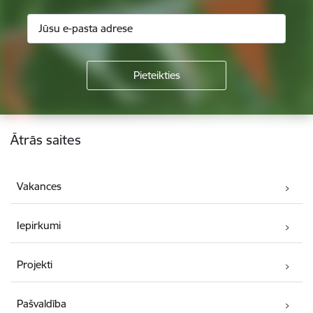
Kājene
Ātrās saites
Vakances
Iepirkumi
Projekti
Pašvaldība