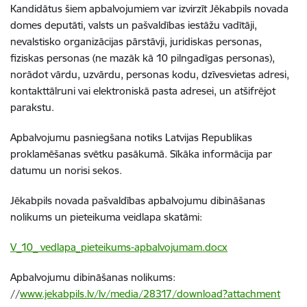
Kandidātus šiem apbalvojumiem var izvirzīt Jēkabpils novada
domes deputāti, valsts un pašvaldības iestāžu vadītāji,
nevalstisko organizācijas pārstāvji, juridiskas personas,
fiziskas personas (ne mazāk kā 10 pilngadīgas personas),
norādot vārdu, uzvārdu, personas kodu, dzīvesvietas adresi,
kontakttālruni vai elektroniskā pasta adresei, un atšifrējot
parakstu.
Apbalvojumu pasniegšana notiks Latvijas Republikas
proklamēšanas svētku pasākumā. Sīkāka informācija par
datumu un norisi sekos.
Jēkabpils novada pašvaldības apbalvojumu dibināšanas
nolikums un pieteikuma veidlapa skatāmi:
V_10_ vedlapa_pieteikums-apbalvojumam.docx
Apbalvojumu dibināšanas nolikums:
//
www.jekabpils.lv/lv/media/28317/download?attachment