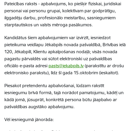
Pateicības raksts - apbalvojums, ko piešķir fiziskai, juridiskai
personai vai personu grupai, kolektīvam par godprātīgu,
ilggadēju darbu, profesionālo meistarību, sasniegumiem
starptautiskos un valsts mēroga pasākumos.
Kandidātus šiem apbalvojumiem var izvirzīt, iesniedzot
pieteikuma veidlapu Jēkabpils novada pašvaldībā, Brīvības ielā
120, Jēkabpilī, Klientu apkalpošanas nodaļā; visās novada
pagastu pārvaldēs vai sūtot elektroniski uz pašvaldības
oficiālo e-pasta adresi
pasts@jekabpils.lv
(parakstītu ar drošu
elektronisko parakstu), līdz šī gada 15.oktobrim (ieskaitot).
Piesakot pretendentu apbalvošanai, lūdzam rakstīt
iesniegumu brīvā formā, tajā norādot pamatojumu, kādēļ un
kādā jomā, jūsuprāt, konkrētā persona būtu jāapbalvo ar
pašvaldības augstāko apbalvojumu.
Vēl iesniegumā jānorāda: