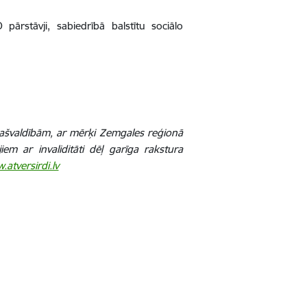
O pārstāvji, sabiedrībā balstītu sociālo
pašvaldībām, ar mērķi Zemgales reģionā
iem ar invaliditāti dēļ garīga rakstura
atversirdi.lv