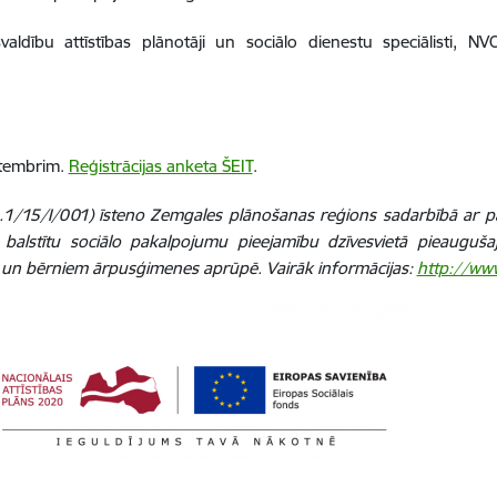
ašvaldību attīstības plānotāji un sociālo dienestu speciālisti, NV
eptembrim.
Reģistrācijas anketa ŠEIT
.
.2.1/15/I/001) īsteno Zemgales plānošanas reģions sadarbībā ar 
ā balstītu sociālo pakalpojumu pieejamību dzīvesvietā pieaugušaj
m un bērniem ārpusģimenes aprūpē. Vairāk informācijas:
http://www.