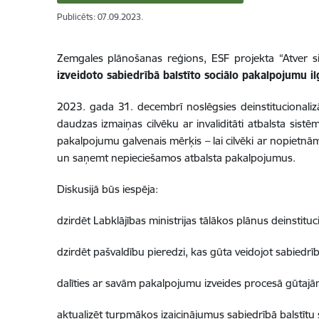
Publicēts: 07.09.2023.
Zemgales plānošanas reģions, ESF projekta “Atver si
izveidoto sabiedrībā balstīto sociālo pakalpojumu il
2023. gada 31. decembrī noslēgsies deinstitucionalizāc
daudzas izmaiņas cilvēku ar invaliditāti atbalsta sist
pakalpojumu galvenais mērķis – lai cilvēki ar nopietnā
un saņemt nepieciešamos atbalsta pakalpojumus.
Diskusijā būs iespēja:
dzirdēt Labklājības ministrijas tālākos plānus deinstitucio
dzirdēt pašvaldību pieredzi, kas gūta veidojot sabiedrī
dalīties ar savām pakalpojumu izveides procesā gūtajā
aktualizēt turpmākos izaicinājumus sabiedrībā balstītu