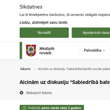
Pāriet uz lapas saturu
Sīkdatnes
Lai šī tīmekļvietne darbotos, tā izmanto obligāti nepiec
Lūdzu, atzīmējiet savu izvēli:
Noraidīt
Apstiprināt visas
Pašvaldība
Sākums
Aicinām uz diskusiju “Sabiedrībā balstītu sociālo pak
Aicinām uz diskusiju “Sabiedrībā bals
Atskaņot tekstu
Publicēts
pirms vairāk nekā 2 gadiem