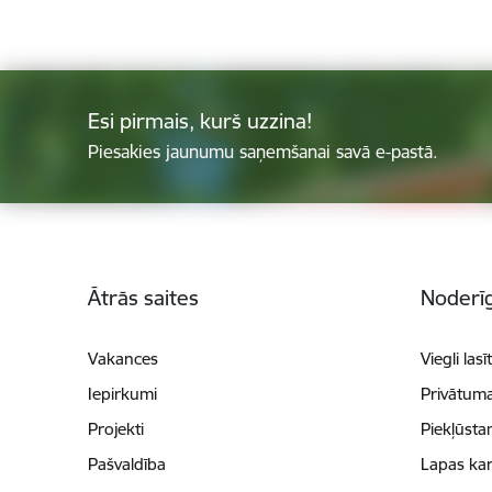
Esi pirmais, kurš uzzina!
Piesakies jaunumu saņemšanai savā e-pastā.
Kājene
Ātrās saites
Noderīg
Vakances
Viegli lasī
Iepirkumi
Privātuma
Projekti
Piekļūsta
Pašvaldība
Lapas kar