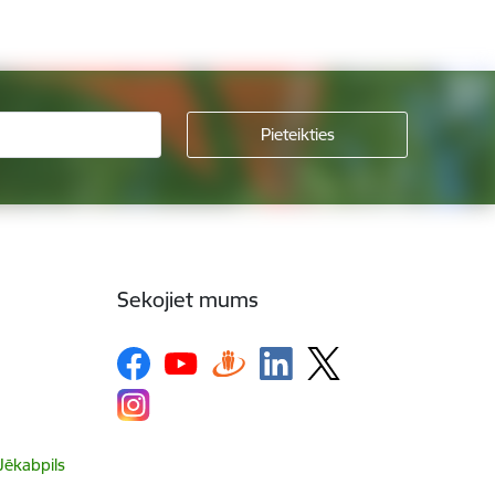
Sekojiet mums
 Jēkabpils