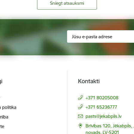
Sniegt atsauksmi
i
Kontakti
t
+371 80205008
+371 65236777
 politika
E-pasts:
pasts@jekabpils.lv
mība
Brīvības 120, Jēkabpils,
te
novads, LV-5201