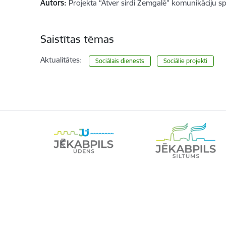
Autors:
Projekta “Atver sirdi Zemgalē” komunikāciju spe
Saistītas tēmas
Aktualitātes:
Sociālais dienests
Sociālie projekti