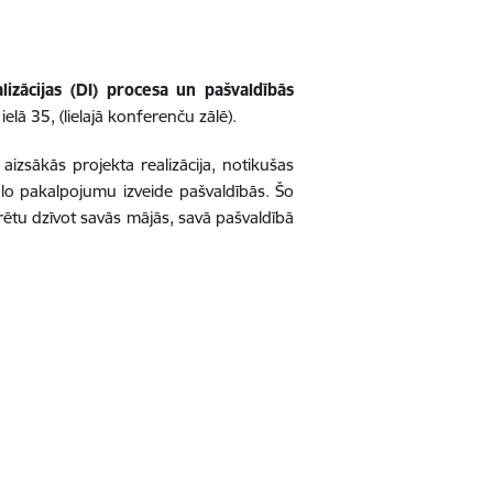
alizācijas (DI) procesa un pašvaldībās
 ielā 35, (lielajā konferenču zālē).
aizsākās projekta realizācija, notikušas
iālo pakalpojumu izveide pašvaldībās. Šo
rētu dzīvot savās mājās, savā pašvaldībā