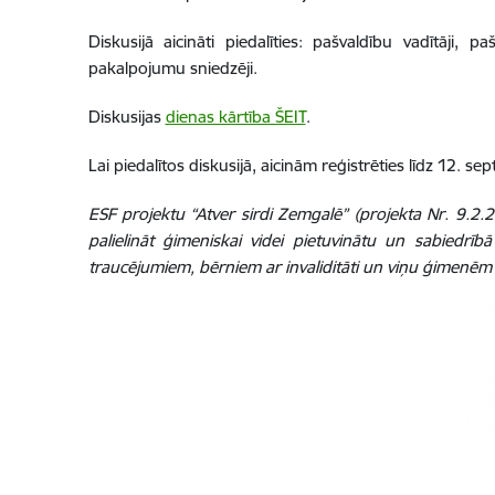
Diskusijā aicināti piedalīties: pašvaldību vadītāji, p
pakalpojumu sniedzēji.
Diskusijas
dienas kārtība ŠEIT
.
Lai piedalītos diskusijā, aicinām reģistrēties līdz 12. s
ESF projektu “Atver sirdi Zemgalē” (projekta Nr. 9.2
palielināt ģimeniskai videi pietuvinātu un sabiedrīb
traucējumiem, bērniem ar invaliditāti un viņu ģimenē