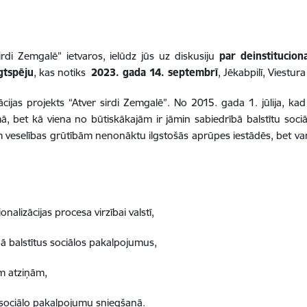
rdi Zemgalē” ietvaros, ielūdz jūs uz diskusiju
par
deinstitucion
gtspēju
, kas notiks
2023. gada 14. septembrī
, Jēkabpilī, Viestura
ijas projekts “Atver sirdi Zemgalē”. No 2015. gada 1. jūlija, kad 
ēmā, bet kā viena no būtiskākajām ir jāmin sabiedrībā balstītu soc
m veselības grūtībām nenonāktu ilgstošās aprūpes iestādēs, bet va
nalizācijas procesa virzībai valstī,
bā balstītus sociālos pakalpojumus,
m atziņām,
 sociālo pakalpojumu sniegšanā.