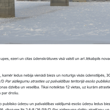
es, ezeri un citas ūdenskrātuves visā valstī un arī Jēkabpils novad
, kamēr ledus nebija vienādi biezs un noturīgs visās ūdenstilpēs, 3
0/D
Par aizliegumu atrasties uz pašvaldības teritorijā esošo publis
as dzīvība un veselība. Tikai noteiktas 12 vietas, uz kurām atrasties 
s par drošu.
kto publisko ūdeņu un pašvaldības valdījumā esošo ūdeņu ledus bi
026. rīkojums Nr.2.6-8/26/59/D
Par aizlieguma daļēju atcelšanu un