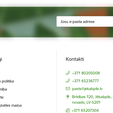
i
Kontakti
t
+371 80205008
+371 65236777
 politika
E-pasts:
pasts@jekabpils.lv
mība
Brīvības 120, Jēkabpils,
te
novads, LV-5201
izvēles maiņa
+371 65207304