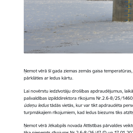
Ņemot vērā šī gada ziemas zemās gaisa temperatūras, up
pārklāties ar ledus kārtu.
Lai novērstu iedzīvotāju drošības apdraudējumus, laikā
pašvaldības izpilddirektora rīkojums Nr.2.6-8/25/146
ūdeņu ledus
tādās vietās, kur var tikt apdraudēta person
turpmākajiem rīkojumiem, kad ledus biezums tiks atzīt
Ņemot vērā Jēkabpils novada Attīstības pārvaldes vei
tika pieņemts rīkojums Nr.2.6-8/26/47/D un 17.01.2