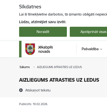
Pāriet uz lapas saturu
Sīkdatnes
Lai šī tīmekļvietne darbotos, tā izmanto obligāti nepiec
Lūdzu, atzīmējiet savu izvēli:
Noraidīt
Apstiprināt visas
Pašvaldība
Sākums
AIZLIEGUMS ATRASTIES UZ LEDUS
AIZLIEGUMS ATRASTIES UZ LEDUS
Atskaņot tekstu
Publicēts: 10.02.2026.