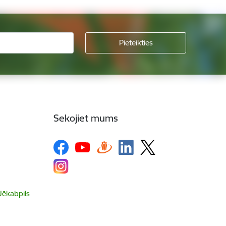
Sekojiet mums
 Jēkabpils