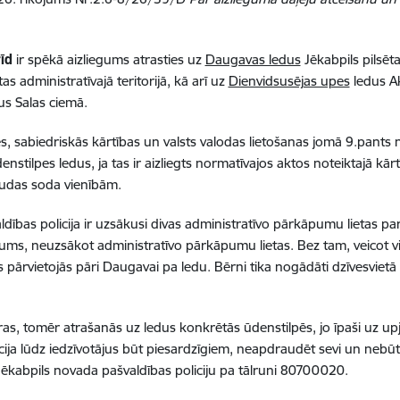
īd
ir spēkā aizliegums atrasties uz
Daugavas ledus
Jēkabpils pilsēta
as administratīvajā teritorijā, kā arī uz
Dienvidsusējas upes
ledus Ak
us Salas ciemā.
 sabiedriskās kārtības un valsts valodas lietošanas jomā 9.pants 
enstilpes ledus, ja tas ir aizliegts normatīvajos aktos noteiktajā k
audas soda vienībām.
dības policija ir uzsākusi divas administratīvo pārkāpumu lietas pa
dījums, neuzsākot administratīvo pārkāpumu lietas. Bez tam, veicot
pārvietojās pāri Daugavai pa ledu. Bērni tika nogādāti dzīvesvietā 
as, tomēr atrašanās uz ledus konkrētās ūdenstilpēs, jo īpaši uz up
ija lūdz iedzīvotājus būt piesardzīgiem, neapdraudēt sevi un nebūt 
ēkabpils novada pašvaldības policiju pa tālruni 80700020.