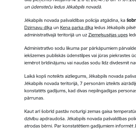
un ūdensteču ledus Jēkabpils novadā
.
Jēkabpils novada pašvaldības policija atgādina, ka
šobr
Dzirnavu dīķa
un
Kena parka dīķa
ledus Jēkabpils pilsēt
administratīvajā teritorijā un uz
Ziemeļsusējas upes
led
Administratīvo sodu likuma par pārkāpumiem pārvaldes,
iekšzemes publiskās ūdenstilpes vai jūras piekrastes ūd
iemērot brīdinājumu vai naudas sodu līdz divdesmit n
Laikā kopš noteikts aizliegums, Jēkabpils novada pašval
Jēkabpils novada teritorijā, 7 personām izteikts aizrā
konstatēts gadījums, kad divas nepilngadīgas personas 
pārrunas.
Kaut arī šobrīd pastāv noturīgi zemas gaisa temperatūr
dzīvību apdraudoša. Jēkabpils novada pašvaldības polic
atrodas bērni. Par konstatētiem gadījumiem informēt J