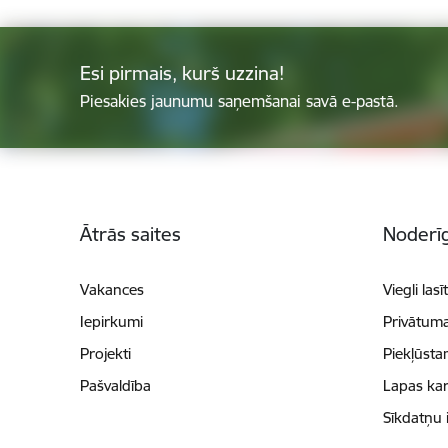
Esi pirmais, kurš uzzina!
Piesakies jaunumu saņemšanai savā e-pastā.
Kājene
Ātrās saites
Noderīg
Vakances
Viegli lasī
Iepirkumi
Privātuma
Projekti
Piekļūsta
Pašvaldība
Lapas kar
Sīkdatņu 