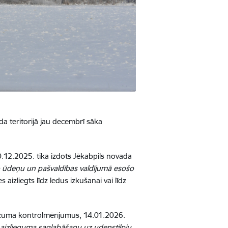
a teritorijā jau decembrī
sāka
0.12.2025. tika izdots Jēkabpils novada
ko ūdeņu un pašvaldības valdījumā esošo
aizliegts līdz ledus izkušanai vai līdz
ezuma kontrolmērījumus, 14.01.2026.
 aizlieguma saglabāšanu uz udenstilpju