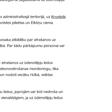
s administratīvajā teritorijā, uz
Krustpils
nīstes pilsētas un Elkšņu ciema
nosaka atbildību par atrašanos uz
ārtībā. Par šādu pārkāpumu personai var
r atrašanos uz ūdenstilpju ledus
 videonovērošanas monitoringu, tika
un nodoti vecāku rīcībā, veiktas
ju ledus, joprojām var būt nedroša un
vienaldzīgiem, ja uz ūdenstilpju ledus