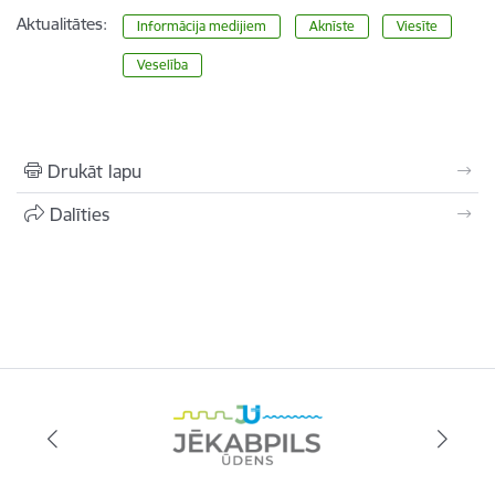
Aktualitātes:
Informācija medijiem
Aknīste
Viesīte
Veselība
Drukāt lapu
Dalīties