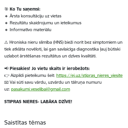
🎯
Ko Tu saņemsi:
🔸 Ārsta konsultāciju uz vietas
🔸 Rezultātu skaidrojumu un ieteikumus
🔸 Informatīvo materiālu
⚠️ Hroniska nieru slimība (HNS) bieži norit bez simptomiem un
tiek atklāta novēloti, lai gan savlaicīga diagnostika ļauj būtiski
uzlabot ārstēšanas rezultātus un dzīves kvalitāti.
📢
Piesakies! Jo vietu skaits ir ierobežots:
👉 Aizpildi pieteikumu šeit:
https://ej.uz/stipras_nieres_viesite
📧 Vai sūti savu vārdu, uzvārdu un tālruņa numuru
uz:
pasakumi.veselibai@gmail.com
STIPRAS NIERES- LABĀKA DZĪVE!
Saistītas tēmas