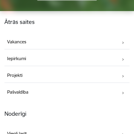
Kājene
Ātrās saites
Vakances
Iepirkumi
Projekti
Pašvaldība
Noderīgi
Viegli lasīt