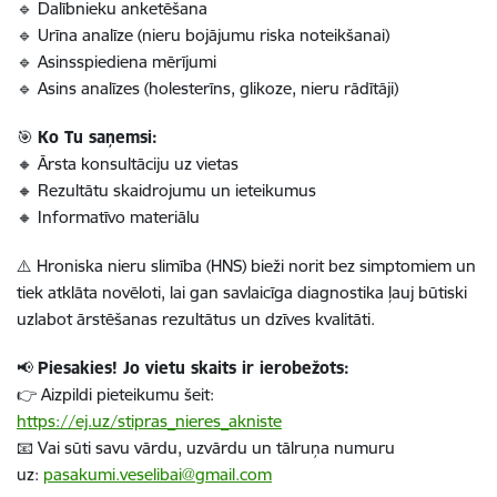
🔹 Dalībnieku anketēšana
🔹 Urīna analīze (nieru bojājumu riska noteikšanai)
🔹 Asinsspiediena mērījumi
🔹 Asins analīzes (holesterīns, glikoze, nieru rādītāji)
🎯
Ko Tu saņemsi:
🔸 Ārsta konsultāciju uz vietas
🔸 Rezultātu skaidrojumu un ieteikumus
🔸 Informatīvo materiālu
⚠️ Hroniska nieru slimība (HNS) bieži norit bez simptomiem un
tiek atklāta novēloti, lai gan savlaicīga diagnostika ļauj būtiski
uzlabot ārstēšanas rezultātus un dzīves kvalitāti.
📢
Piesakies! Jo vietu skaits ir ierobežots:
👉 Aizpildi pieteikumu šeit:
https://ej.uz/stipras_nieres_akniste
📧 Vai sūti savu vārdu, uzvārdu un tālruņa numuru
uz:
pasakumi.veselibai@gmail.com