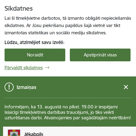
Pāriet uz lapas saturu
Sīkdatnes
Spied
lai meklētu
Enter
Lai šī tīmekļvietne darbotos, tā izmanto obligāti nepieciešamās
sīkdatnes. Ar Jūsu piekrišanu papildus šajā vietnē var tikt
izmantotas statistikas un sociālo mediju sīkdatnes.
Lūdzu, atzīmējiet savu izvēli:
Noraidīt
Apstiprināt visas
Pārvaldīt sīkdatnes
Izmaiņas
Informējam, ka 13. augustā no plkst. 19.00 ir iespējami
īslaicīgi tīmekļvietnes darbības traucējumi, jo tiks veikti
uzturēšanas darbi. Atvainojamies par sagādātajām neērtībām!