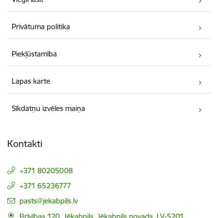
Privātuma politika
Piekļūstamība
Lapas karte
Sīkdatņu izvēles maiņa
Kontakti
+371 80205008
+371 65236777
E-pasts:
pasts@jekabpils.lv
Brīvības 120, Jēkabpils, Jēkabpils novads, LV-5201