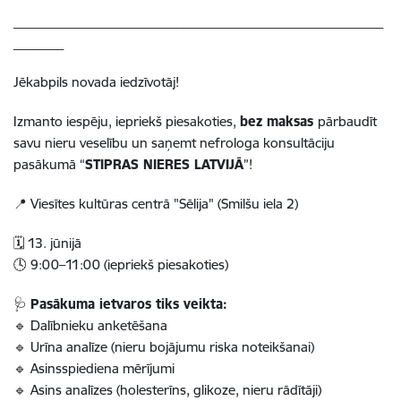
___________________________________________________________
________
Jēkabpils novada iedzīvotāj!
Izmanto iespēju, iepriekš piesakoties,
bez maksas
pārbaudīt
savu nieru veselību un saņemt nefrologa konsultāciju
pasākumā “
STIPRAS NIERES LATVIJĀ
”!
📍 Viesītes kultūras centrā "Sēlija" (Smilšu iela 2)
🗓️ 13. jūnijā
🕓 9:00–11:00 (iepriekš piesakoties)
🩺
Pasākuma ietvaros tiks veikta:
🔹 Dalībnieku anketēšana
🔹 Urīna analīze (nieru bojājumu riska noteikšanai)
🔹 Asinsspiediena mērījumi
🔹 Asins analīzes (holesterīns, glikoze, nieru rādītāji)