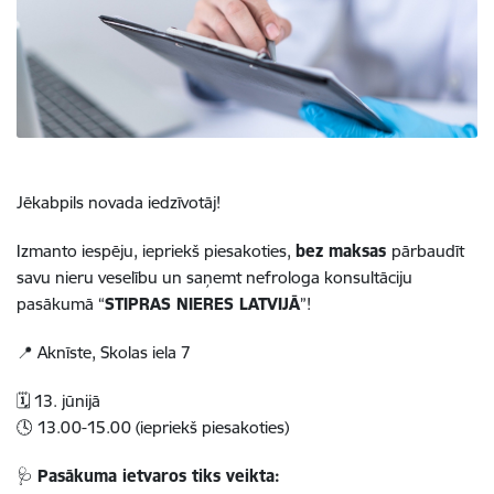
Jēkabpils novada iedzīvotāj!
Izmanto iespēju, iepriekš piesakoties,
bez maksas
pārbaudīt
savu nieru veselību un saņemt nefrologa konsultāciju
pasākumā “
STIPRAS NIERES LATVIJĀ
”!
📍 Aknīste, Skolas iela 7
🗓️ 13. jūnijā
🕓 13.00-15.00 (iepriekš piesakoties)
🩺
Pasākuma ietvaros tiks veikta: