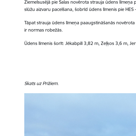
Ziemelsusējā pie Salas novērota strauja ūdens līmeņa
slūžu aizvaru pacelšana, šobrīd ūdens līmenis pie HES
Tāpat strauja ūdens līmeņa paaugstināšanās novērota Don
ir normas robežās.
Ūdens līmenis šorīt: Jēkabpilī 3,82 m, Zeļķos 3,6 m, Je
Skats uz Prižiem.