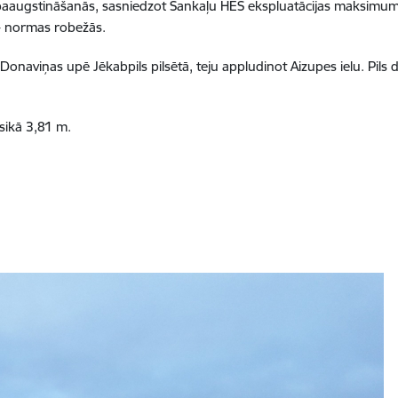
 paaugstināšanās, sasniedzot Sankaļu HES ekspluatācijas maksimum
 - normas robežās.
aviņas upē Jēkabpils pilsētā, teju appludinot Aizupes ielu. Pils dīķ
rsikā 3,81 m.