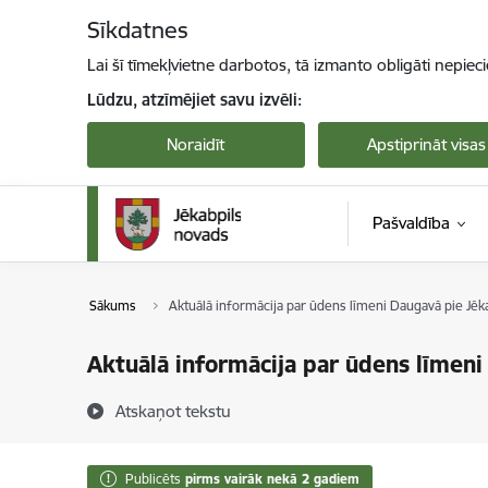
Pāriet uz lapas saturu
Sīkdatnes
Lai šī tīmekļvietne darbotos, tā izmanto obligāti nepiec
Lūdzu, atzīmējiet savu izvēli:
Noraidīt
Apstiprināt visas
Pašvaldība
Sākums
Aktuālā informācija par ūdens līmeni Daugavā pie Jēk
Aktuālā informācija par ūdens līmeni
Atskaņot tekstu
Publicēts
pirms vairāk nekā 2 gadiem