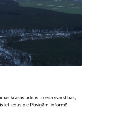
jamas krasas ūdens līmeņa svārstības,
is iet ledus pie Pļaviņām, informē