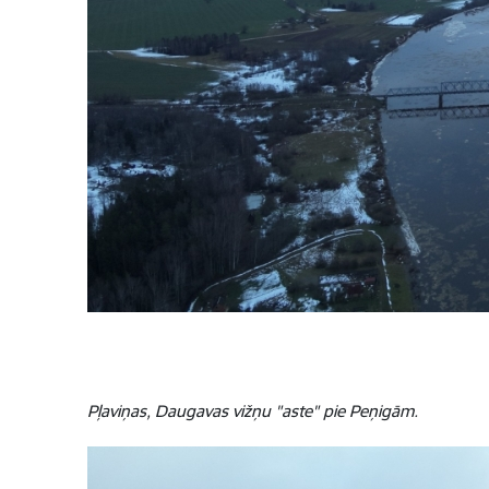
Pļaviņas, Daugavas vižņu "aste" pie Peņigām.