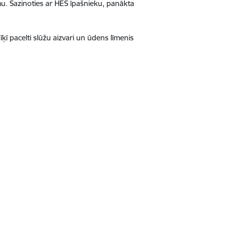
u. Sazinoties ar HES īpašnieku, panākta
ī pacelti slūžu aizvari un ūdens līmenis