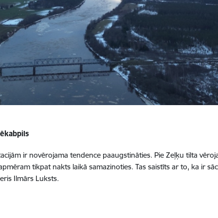
Jēkabpils
cijām ir novērojama tendence paaugstināties. Pie Zeļķu tilta vēro
ēram tikpat nakts laikā samazinoties. Tas saistīts ar to, ka ir sāc
eris Ilmārs Luksts.