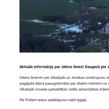
Aktuālā informācija par ūdens līmeni Daugavā pie 
Ūdens līmenim pie Jēkabpils un Jersikas novērojumu sta
pagājušā dienā paaugstinoties par diviem metriem un apm
Jēkabpils novada pašvaldības civilās aizsardzības inženi
Pie Prižiem ledus sablīvējums naktī izgājis.