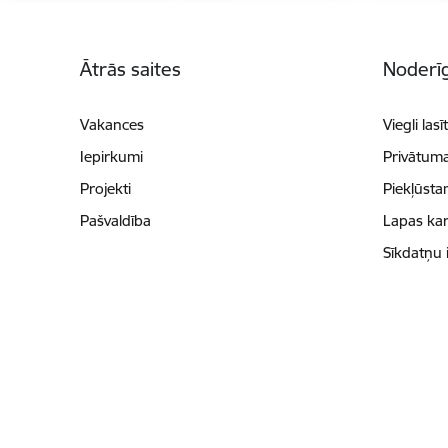
Kājene
Ātrās saites
Noderīg
Vakances
Viegli lasī
Iepirkumi
Privātuma
Projekti
Piekļūsta
Pašvaldība
Lapas kar
Sīkdatņu 