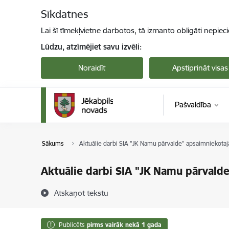
Pāriet uz lapas saturu
Sīkdatnes
Lai šī tīmekļvietne darbotos, tā izmanto obligāti nepiec
Lūdzu, atzīmējiet savu izvēli:
Noraidīt
Apstiprināt visas
Pašvaldība
Sākums
Aktuālie darbi SIA "JK Namu pārvalde" apsaimniekotaj
Aktuālie darbi SIA "JK Namu pārvald
Atskaņot tekstu
Publicēts
pirms vairāk nekā 1 gada