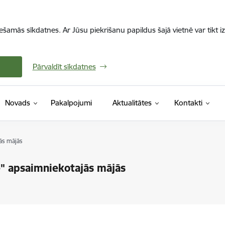
iešamās sīkdatnes. Ar Jūsu piekrišanu papildus šajā vietnē var tikt i
Pārvaldīt sīkdatnes
Novads
Pakalpojumi
Aktualitātes
Kontakti
ās mājās
e" apsaimniekotajās mājās