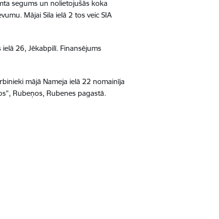
jumta segums un nolietojušās koka
umu. Mājai Sila ielā 2 tos veic SIA
elā 26, Jēkabpilī.
Finansējums
rbinieki mājā Nameja ielā 22 nomainīja
iežos”, Rubeņos, Rubenes pagastā.