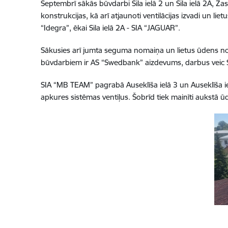
Septembrī sākās būvdarbi Sila ielā 2 un Sila ielā 2A, 
konstrukcijas, kā arī atjaunoti ventilācijas izvadi un lie
“Idegra”, ēkai Sila ielā 2A -
SIA “JAGUAR”.
Sākusies arī jumta seguma nomaiņa un lietus ūdens no
būvdarbiem ir AS “Swedbank” aizdevums, darbus veic S
SIA “MB TEAM” pagrabā Auseklīša ielā 3 un Auseklīša ie
apkures sistēmas ventiļus.
Šobrīd tiek mainīti aukstā ū