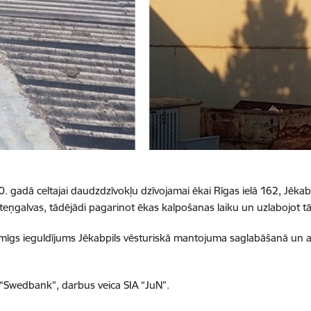
 gadā celtajai daudzdzīvokļu dzīvojamai ēkai Rīgas ielā 162, Jēkab
teņgalvas, tādējādi pagarinot ēkas kalpošanas laiku un uzlabojot t
mīgs ieguldījums Jēkabpils vēsturiskā mantojuma saglabāšanā un attī
“Swedbank”, darbus veica SIA “JuN”.