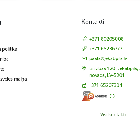
i
Kontakti
t
+371 80205008
+371 65236777
 politika
E-pasts:
pasts@jekabpils.lv
mība
Brīvības 120, Jēkabpils,
te
novads, LV-5201
izvēles maiņa
+371 65207304
Visi kontakti