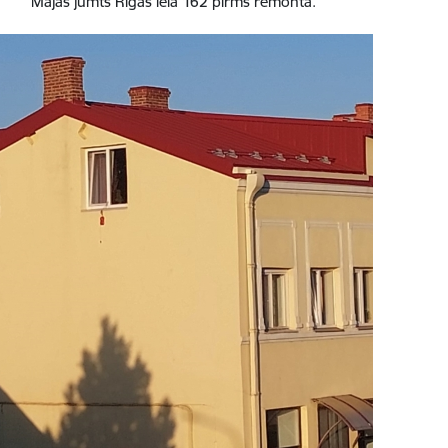
Mājas jumts Rīgas ielā 162 pirms remonta.