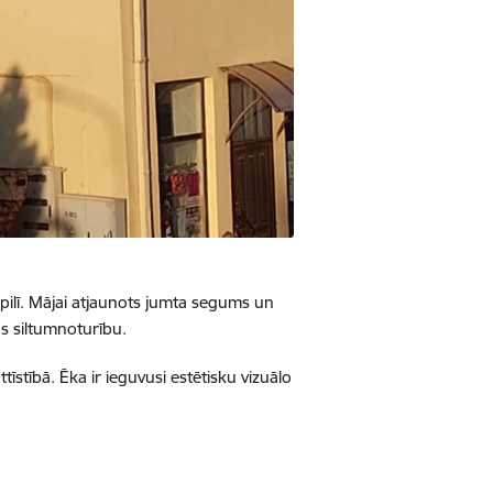
pilī. Mājai atjaunots jumta segums un
ās siltumnoturību.
stībā. Ēka ir ieguvusi estētisku vizuālo