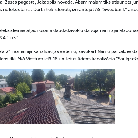
Zasā, Zasas pagastā, Jēkabpils novadā. Abām mājām tiks atjaunots 
tus noteksistēma. Darbi tiek īstenoti, izmantojot
AS “Swedbank” aizdev
teksistēmas atjaunošana daudzdzīvokļu dzīvojamai mājai Madonas i
IA “JuN”.
lā 21 nomainīja kanalizācijas sistēmu, savukārt Namu pārvaldes da
dens tīkli ēkā Viestura ielā 16 un lietus ūdens kanalizācija “Saulgr