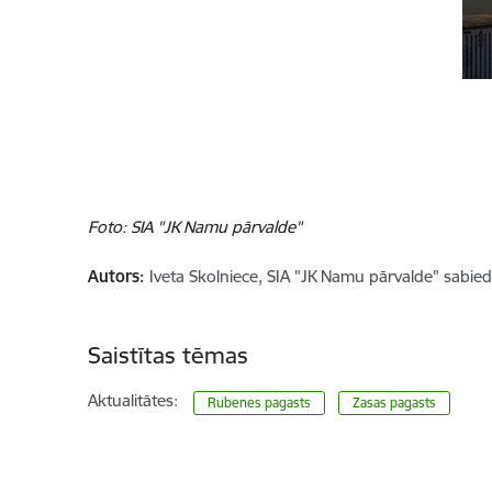
Foto: SIA "JK Namu pārvalde"
Autors:
Iveta Skolniece, SIA "JK Namu pārvalde" sabiedr
Saistītas tēmas
Aktualitātes:
Rubenes pagasts
Zasas pagasts