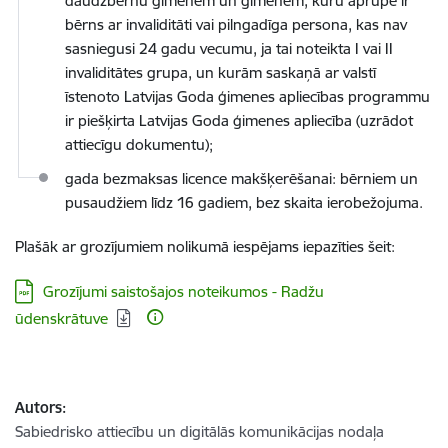
daudzbērnu ģimenēm un ģimenēm, kuru aprūpē ir
bērns ar invaliditāti vai pilngadīga persona, kas nav
sasniegusi 24 gadu vecumu, ja tai noteikta I vai II
invaliditātes grupa, un kurām saskaņā ar valstī
īstenoto Latvijas Goda ģimenes apliecības programmu
ir piešķirta Latvijas Goda ģimenes apliecība (uzrādot
attiecīgu dokumentu);
gada bezmaksas licence makšķerēšanai: bērniem un
pusaudžiem līdz 16 gadiem, bez skaita ierobežojuma
.
Plašāk ar grozījumiem nolikumā iespējams iepazīties šeit:
Lejupielādēt:
Grozījumi saistošajos noteikumos - Radžu
ūdenskrātuve
Autors:
Sabiedrisko attiecību un digitālās komunikācijas nodaļa