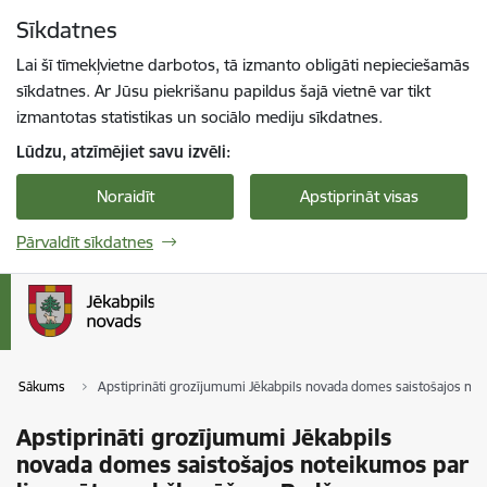
Pāriet uz lapas saturu
Sīkdatnes
Spied
lai meklētu
Enter
Lai šī tīmekļvietne darbotos, tā izmanto obligāti nepieciešamās
sīkdatnes. Ar Jūsu piekrišanu papildus šajā vietnē var tikt
izmantotas statistikas un sociālo mediju sīkdatnes.
Lūdzu, atzīmējiet savu izvēli:
Noraidīt
Apstiprināt visas
Pārvaldīt sīkdatnes
Sākums
Apstiprināti grozījumumi Jēkabpils novada domes saistošajos n
Apstiprināti grozījumumi Jēkabpils
novada domes saistošajos noteikumos par