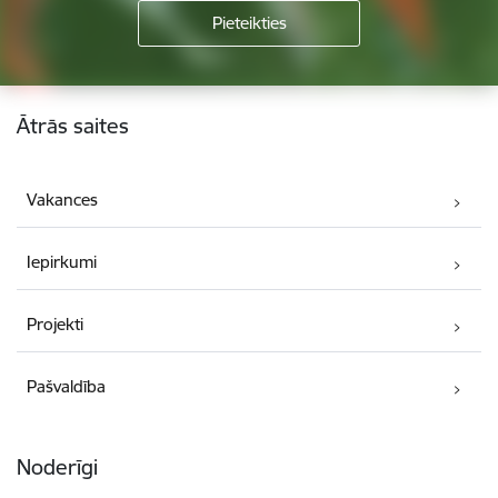
Kājene
Ātrās saites
Vakances
Iepirkumi
Projekti
Pašvaldība
Noderīgi