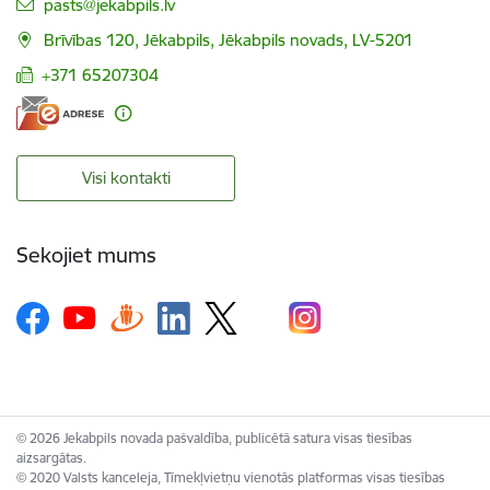
E-pasts:
pasts@jekabpils.lv
Brīvības 120, Jēkabpils, Jēkabpils novads, LV-5201
+371 65207304
Visi kontakti
Sekojiet mums
© 2026 Jekabpils novada pašvaldība, publicētā satura visas tiesības
aizsargātas.
© 2020 Valsts kanceleja, Tīmekļvietņu vienotās platformas visas tiesības