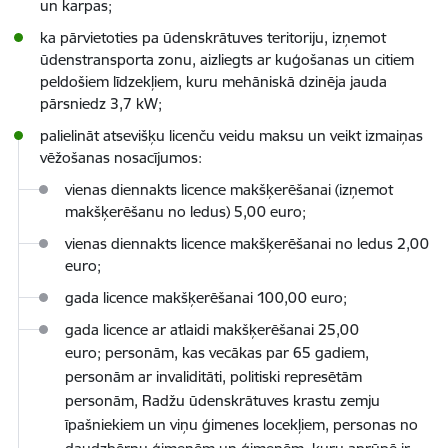
un karpas;
ka pārvietoties pa ūdenskrātuves teritoriju, izņemot
ūdenstransporta zonu, aizliegts ar kuģošanas un citiem
peldošiem līdzekļiem, kuru mehāniskā dzinēja jauda
pārsniedz 3,7 kW;
palielināt atsevišķu licenču veidu maksu un veikt izmaiņas
vēžošanas nosacījumos:
vienas diennakts licence makšķerēšanai (izņemot
makšķerēšanu no ledus) 5,00 euro;
vienas diennakts licence makšķerēšanai no ledus 2,00
euro;
gada licence makšķerēšanai 100,00 euro;
gada licence ar atlaidi makšķerēšanai 25,00
euro;
personām, kas vecākas par 65 gadiem,
personām ar invaliditāti, politiski represētām
personām, Radžu ūdenskrātuves krastu zemju
īpašniekiem un viņu ģimenes locekļiem, personas no