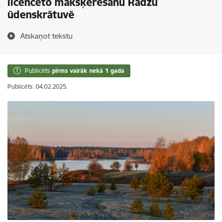
licencēto makšķerēšanu Radžu
ūdenskrātuvē
Atskaņot tekstu
Publicēts
pirms vairāk nekā 1 gada
Publicēts: 04.02.2025.