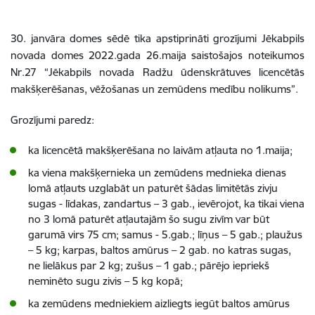
30. janvāra domes sēdē tika apstiprināti grozījumi Jēkabpils
novada domes 2022.gada 26.maija saistošajos noteikumos
Nr.27 “Jēkabpils novada Radžu ūdenskrātuves licencētās
makšķerēšanas, vēžošanas un zemūdens medību nolikums”.
Grozījumi paredz:
ka licencētā makšķerēšana no laivām atļauta no 1.maija;
ka viena makšķernieka un zemūdens mednieka dienas
lomā atļauts uzglabāt un paturēt šādas limitētās zivju
sugas - līdakas, zandartus – 3 gab., ievērojot, ka tikai viena
no 3 lomā paturēt atļautajām šo sugu zivīm var būt
garumā virs 75 cm; samus - 5.gab.; līņus – 5 gab.; plaužus
– 5 kg; karpas, baltos amūrus – 2 gab. no katras sugas,
ne lielākus par 2 kg; zušus – 1 gab.; pārējo iepriekš
neminēto sugu zivis – 5 kg kopā;
ka zemūdens medniekiem aizliegts iegūt baltos amūrus