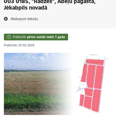
003 0185, "Radzes", Ābeļu pagastā,
Jēkabpils novadā
Atskaņot tekstu
Publicēts
pirms vairāk nekā 1 gada
Publicēts: 07.02.2025.