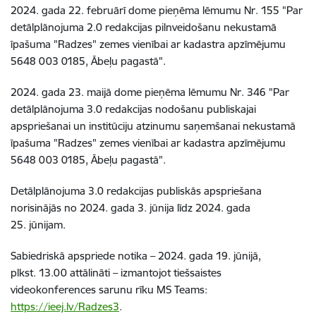
2024. gada 22. februārī dome pieņēma lēmumu Nr. 155 "Par
detālplānojuma 2.0 redakcijas pilnveidošanu nekustamā
īpašuma "Radzes" zemes vienībai ar kadastra apzīmējumu
5648 003 0185, Ābeļu pagastā".
2024. gada 23. maijā dome pieņēma lēmumu Nr. 346 "Par
detālplānojuma 3.0 redakcijas nodošanu publiskajai
apspriešanai un institūciju atzinumu saņemšanai nekustamā
īpašuma "Radzes" zemes vienībai ar kadastra apzīmējumu
5648 003 0185, Ābeļu pagastā".
Detālplānojuma 3.0 redakcijas publiskās apspriešana
norisinājās no 2024. gada 3. jūnija līdz 2024. gada
25. jūnijam.
Sabiedriskā apspriede notika – 2024. gada 19. jūnijā,
plkst. 13.00 attālināti – izmantojot tiešsaistes
videokonferences sarunu rīku MS Teams:
https://ieej.lv/Radzes3
.