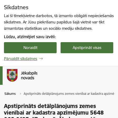
Pāriet uz lapas saturu
Sīkdatnes
Spied
lai meklētu
Enter
Lai šī tīmekļvietne darbotos, tā izmanto obligāti nepieciešamās
sīkdatnes. Ar Jūsu piekrišanu papildus šajā vietnē var tikt
izmantotas statistikas un sociālo mediju sīkdatnes.
Lūdzu, atzīmējiet savu izvēli:
Noraidīt
Apstiprināt visas
Pārvaldīt sīkdatnes
Sākums
Apstiprināts detālplānojums zemes vienībai ar kadastra apzīmēju
Apstiprināts detālplānojums zemes
vienībai ar kadastra apzīmējumu 5648