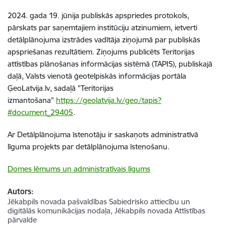
2024. gada 19. jūnija publiskās apspriedes protokols,
pārskats par saņemtajiem institūciju atzinumiem, ietverti
detālplānojuma izstrādes vadītāja ziņojumā par publiskās
apspriešanas rezultātiem. Ziņojums publicēts Teritorijas
attīstības plānošanas informācijas sistēmā (TAPIS), publiskajā
daļā, Valsts vienotā ģeotelpiskās informācijas portāla
ĢeoLatvija.lv, sadaļā "Teritorijas
izmantošana"
https://geolatvija.lv/geo/tapis?
#document_29405
.
Ar Detālplānojuma īstenotāju ir saskaņots administratīvā
līguma projekts par detālplānojuma īstenošanu.
Domes lēmums un administratīvais līgums
Autors:
Jēkabpils novada pašvaldības Sabiedrisko attiecību un
digitālās komunikācijas nodaļa, Jēkabpils novada Attīstības
pārvalde