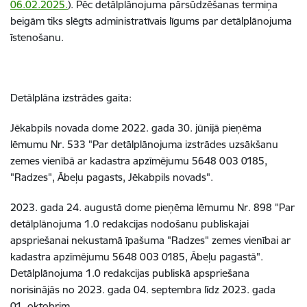
06.02.2025.
). Pēc detālplānojuma pārsūdzēšanas termiņa
beigām tiks slēgts administratīvais līgums par detālplānojuma
īstenošanu.
Detālplāna izstrādes gaita:
Jēkabpils novada dome 2022. gada 30. jūnijā pieņēma
lēmumu Nr. 533 "Par detālplānojuma izstrādes uzsākšanu
zemes vienībā ar kadastra apzīmējumu 5648 003 0185,
"Radzes", Ābeļu pagasts, Jēkabpils novads".
2023. gada 24. augustā dome pieņēma lēmumu Nr. 898 "Par
detālplānojuma 1.0 redakcijas nodošanu publiskajai
apspriešanai nekustamā īpašuma "Radzes" zemes vienībai ar
kadastra apzīmējumu 5648 003 0185, Ābeļu pagastā".
Detālplānojuma 1.0 redakcijas publiskā apspriešana
norisinājās no 2023. gada 04. septembra līdz 2023. gada
01. oktobrim.