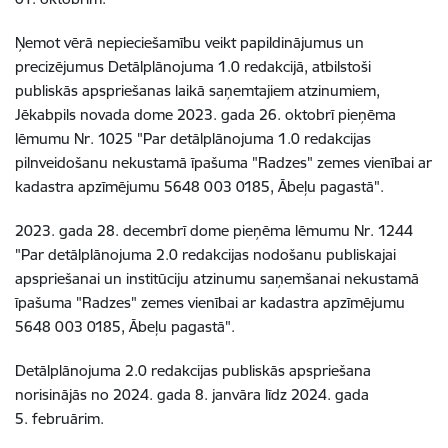
Ņemot vērā nepieciešamību veikt papildinājumus un
precizējumus Detālplānojuma 1.0 redakcijā, atbilstoši
publiskās apspriešanas laikā saņemtajiem atzinumiem,
Jēkabpils novada dome 2023. gada 26. oktobrī pieņēma
lēmumu Nr. 1025 "Par detālplānojuma 1.0 redakcijas
pilnveidošanu nekustamā īpašuma "Radzes" zemes vienībai ar
kadastra apzīmējumu 5648 003 0185, Ābeļu pagastā".
2023. gada 28. decembrī dome pieņēma lēmumu Nr. 1244
"Par detālplānojuma 2.0 redakcijas nodošanu publiskajai
apspriešanai un institūciju atzinumu saņemšanai nekustamā
īpašuma "Radzes" zemes vienībai ar kadastra apzīmējumu
5648 003 0185, Ābeļu pagastā".
Detālplānojuma 2.0 redakcijas publiskās apspriešana
norisinājās no 2024. gada 8. janvāra līdz 2024. gada
5. februārim.