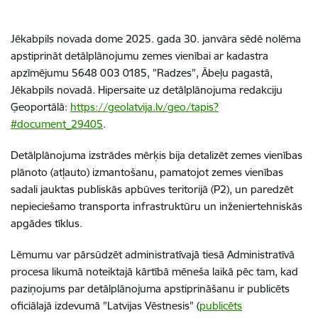
Jēkabpils novada dome 2025. gada 30. janvāra sēdē nolēma
apstiprināt detālplānojumu zemes vienībai ar kadastra
apzīmējumu 5648 003 0185, "Radzes", Ābeļu pagastā,
Jēkabpils novadā. Hipersaite uz detālplānojuma redakciju
Ģeoportālā:
https://geolatvija.lv/geo/tapis?
#document_29405
.
Detālplānojuma izstrādes mērķis bija detalizēt zemes vienības
plānoto (atļauto) izmantošanu, pamatojot zemes vienības
sadali jauktas publiskās apbūves teritorijā (P2), un paredzēt
nepieciešamo transporta infrastruktūru un inženiertehniskās
apgādes tīklus.
Lēmumu var pārsūdzēt administratīvajā tiesā Administratīvā
procesa likumā noteiktajā kārtībā mēneša laikā pēc tam, kad
paziņojums par detālplānojuma apstiprināšanu ir publicēts
oficiālajā izdevumā "Latvijas Vēstnesis" (
publicēts