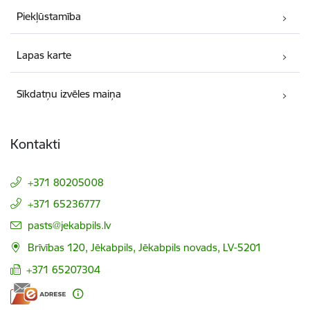
Piekļūstamība
Lapas karte
Sīkdatņu izvēles maiņa
Kontakti
+371 80205008
+371 65236777
E-pasts:
pasts@jekabpils.lv
Brīvības 120, Jēkabpils, Jēkabpils novads, LV-5201
+371 65207304