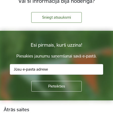
Vai šī informācija bija noderīga?
Sniegt atsauksmi
Esi pirmais, kurš uzzina!
Piesakies jaunumu saņemšanai savā e-pastā.
Kājene
Ātrās saites