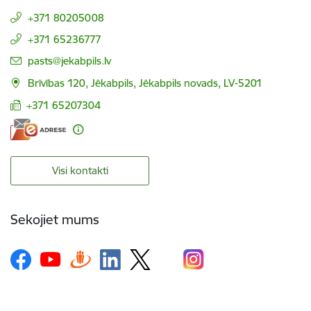
+371 80205008
+371 65236777
E-pasts:
pasts@jekabpils.lv
Brīvības 120, Jēkabpils, Jēkabpils novads, LV-5201
+371 65207304
Visi kontakti
Sekojiet mums