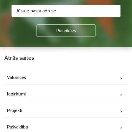
Kājene
Ātrās saites
Vakances
Iepirkumi
Projekti
Pašvaldība