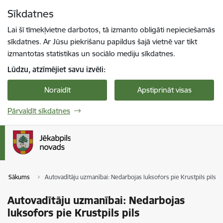
Pāriet uz lapas saturu
Sīkdatnes
Spied
lai meklētu
Enter
Lai šī tīmekļvietne darbotos, tā izmanto obligāti nepieciešamās
sīkdatnes. Ar Jūsu piekrišanu papildus šajā vietnē var tikt
izmantotas statistikas un sociālo mediju sīkdatnes.
Lūdzu, atzīmējiet savu izvēli:
Noraidīt
Apstiprināt visas
Pārvaldīt sīkdatnes
Sākums
Autovadītāju uzmanībai: Nedarbojas luksofors pie Krustpils pils
Autovadītāju uzmanībai: Nedarbojas
luksofors pie Krustpils pils