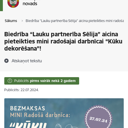
Sākums
Biedrība “Lauku partnerība Sēlija” aicina pieteikties mini radošaj
Biedrība “Lauku partnerība Sēlija” aicina
pieteikties mini radošajai darbnīcai “Kūku
dekorēšana”!
Atskaņot tekstu
Publicēts
pirms vairāk nekā 2 gadiem
Publicēts: 22.07.2024.