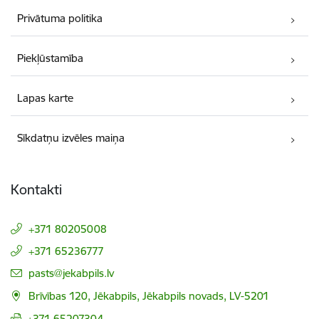
Privātuma politika
Piekļūstamība
Lapas karte
Sīkdatņu izvēles maiņa
Kontakti
+371 80205008
+371 65236777
E-pasts:
pasts@jekabpils.lv
Brīvības 120, Jēkabpils, Jēkabpils novads, LV-5201
+371 65207304