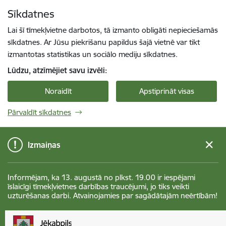
Pāriet uz lapas saturu
Sīkdatnes
Spied
lai meklētu
Enter
Lai šī tīmekļvietne darbotos, tā izmanto obligāti nepieciešamās
sīkdatnes. Ar Jūsu piekrišanu papildus šajā vietnē var tikt
izmantotas statistikas un sociālo mediju sīkdatnes.
Lūdzu, atzīmējiet savu izvēli:
Noraidīt
Apstiprināt visas
Pārvaldīt sīkdatnes
Izmaiņas
Informējam, ka 13. augustā no plkst. 19.00 ir iespējami
īslaicīgi tīmekļvietnes darbības traucējumi, jo tiks veikti
uzturēšanas darbi. Atvainojamies par sagādātajām neērtībām!