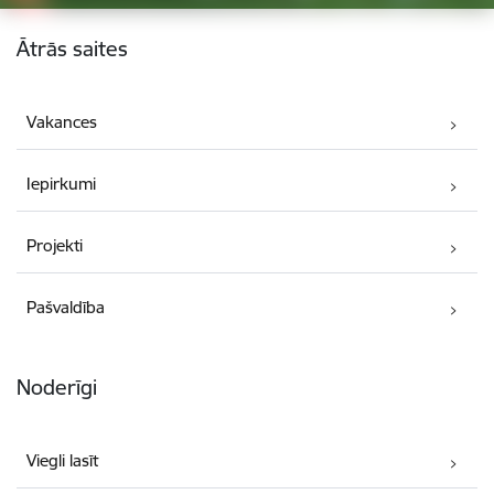
Kājene
Ātrās saites
Vakances
Iepirkumi
Projekti
Pašvaldība
Noderīgi
Viegli lasīt