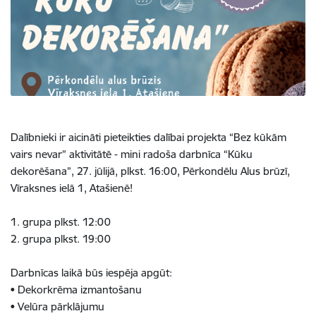
Dalībnieki ir aicināti pieteikties dalībai projekta “Bez kūkām
vairs nevar” aktivitātē - mini radoša darbnīca “Kūku
dekorēšana”, 27. jūlijā, plkst. 16:00, Pērkondēlu Alus brūzī,
Vīraksnes ielā 1, Atašienē!
1. grupa plkst. 12:00
2. grupa plkst. 19:00
Darbnīcas laikā būs iespēja apgūt:
• Dekorkrēma izmantošanu
• Velūra pārklājumu