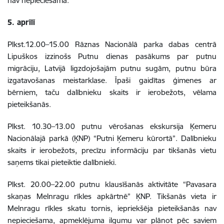
nav nepieciešama.
5. aprīlī
Plkst.12.00–15.00 Rāznas Nacionālā parka dabas centrā
Lipuškos izzinošs Putnu dienas pasākums par putnu
migrāciju, Latvijā ligzdojošajām putnu sugām, putnu būra
izgatavošanas meistarklase. Īpaši gaidītas ģimenes ar
bērniem, taču dalībnieku skaits ir ierobežots,
vēlama
pieteikšanās
.
Plkst. 10.30–13.00 putnu vērošanas ekskursija Ķemeru
Nacionālajā parkā (ĶNP) “Putni Ķemeru kūrortā”. Dalībnieku
skaits ir ierobežots, precīzu informāciju par tikšanās vietu
saņems tikai pieteiktie dalībnieki.
Plkst. 20.00–22.00 putnu klausīšanās aktivitāte “Pavasara
skaņas Melnragu rīkles apkārtnē” ĶNP. Tikšanās vieta ir
Melnragu rīkles skatu tornis, iepriekšēja pieteikšanās nav
nepieciešama, apmeklējuma ilgumu var plānot pēc saviem