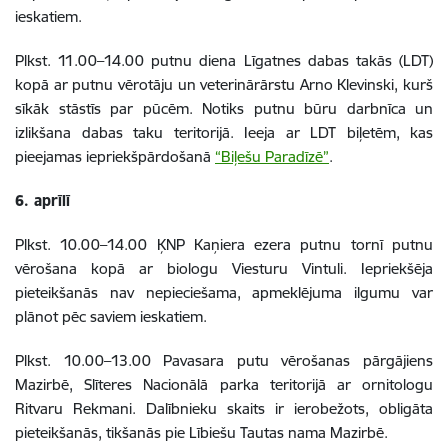
ieskatiem.
Plkst. 11.00–14.00 putnu diena Līgatnes dabas takās (LDT)
kopā ar putnu vērotāju un veterinārārstu Arno Klevinski, kurš
sīkāk stāstīs par pūcēm. Notiks putnu būru darbnīca un
izlikšana dabas taku teritorijā. Ieeja ar LDT biļetēm, kas
pieejamas iepriekšpārdošanā
“Biļešu Paradīzē”
.
6. aprīlī
Plkst. 10.00–14.00 ĶNP Kaņiera ezera putnu tornī putnu
vērošana kopā ar biologu Viesturu Vintuli. Iepriekšēja
pieteikšanās nav nepieciešama, apmeklējuma ilgumu var
plānot pēc saviem ieskatiem.
Plkst. 10.00–13.00 Pavasara putu vērošanas pārgājiens
Mazirbē, Slīteres Nacionālā parka teritorijā ar ornitologu
Ritvaru Rekmani. Dalībnieku skaits ir ierobežots,
obligāta
pieteikšanās,
tikšanās pie Lībiešu Tautas nama Mazirbē.