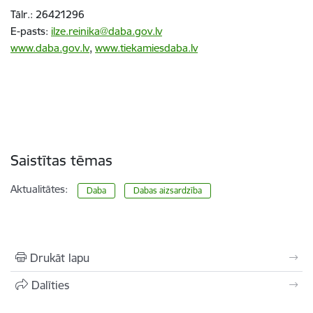
Tālr.: 2
6421296
E-pasts
:
ilze.reinika@daba.gov.lv
www.daba.gov.lv
,
www.tiekamiesdaba.lv
Saistītas tēmas
Aktualitātes:
Daba
Dabas aizsardzība
Drukāt lapu
Dalīties