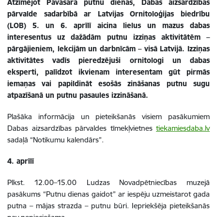
Atzīmējot Pavasara putnu dienas, Dabas aizsardzības
pārvalde sadarbībā ar Latvijas Ornitoloģijas biedrību
(LOB) 5. un 6. aprīlī aicina lielus un mazus dabas
interesentus uz dažādām putnu izziņas aktivitātēm –
pārgājieniem, lekcijām un darbnīcām – visā Latvijā. Izziņas
aktivitātes vadīs pieredzējuši ornitologi un dabas
eksperti, palīdzot ikvienam interesentam gūt pirmās
iemaņas vai papildināt esošās zināšanas putnu sugu
atpazīšanā un putnu pasaules izzināšanā.
Plašāka informācija un pieteikšanās visiem pasākumiem
Dabas aizsardzības pārvaldes tīmekļvietnes
tiekamiesdaba.lv
sadaļā “Notikumu kalendārs”.
4. aprīlī
Plkst. 12.00–15.00
Ludzas Novadpētniecības muzejā
pasākums “Putnu dienas gaidot”
ar iespēju uzmeistarot gada
putna – mājas strazda – putnu būri. Iepriekšēja pieteikšanās