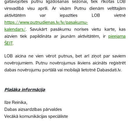
gatavojoties putnu ligzdošanas sezonai, tiek rīkotas LOB
virsvadībā visu aprīli. Ar visām Putnu dienām veltītajām
aktivitātēm var iepazīties LOB vietnē
https://www.putnudienas.lv/lv/pasakumu-
kalendars/
. Savukārt pasākumu norises vietu karte, kas
aizvien tiek papildināta ar jaunām aktivitātēm, ir
pieejama
ŠEIT
.
LOB aicina ne vien vērot putnus, bet arī ziņot par saviem
novērojumiem. Putnu novērojumus ikviens aicināts reģistrēt
dabas novērojumu portālā vai mobilajā lietotnē Dabasdati.lv.
Plašāka informācija
:
Ilze Reinika,
Dabas aizsardzības pārvaldes
Vecākā komunikācijas speciāliste