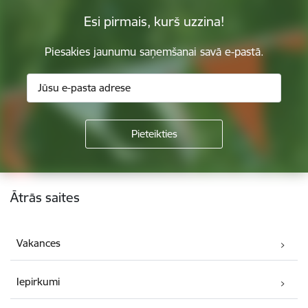
Esi pirmais, kurš uzzina!
Piesakies jaunumu saņemšanai savā e-pastā.
Kājene
Ātrās saites
Vakances
Iepirkumi