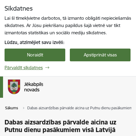
Pāriet uz lapas saturu
Sīkdatnes
Spied
lai meklētu
Enter
Lai šī tīmekļvietne darbotos, tā izmanto obligāti nepieciešamās
sīkdatnes. Ar Jūsu piekrišanu papildus šajā vietnē var tikt
izmantotas statistikas un sociālo mediju sīkdatnes.
Lūdzu, atzīmējiet savu izvēli:
Noraidīt
Apstiprināt visas
Pārvaldīt sīkdatnes
Sākums
Dabas aizsardzības pārvalde aicina uz Putnu dienu pasākumiem vis
Dabas aizsardzības pārvalde aicina uz
Putnu dienu pasākumiem visā Latvijā