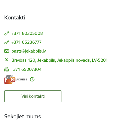
Kontakti
+371 80205008
+371 65236777
E-pasts:
pasts@jekabpils.lv
Brīvības 120, Jēkabpils, Jēkabpils novads, LV-5201
+371 65207304
Visi kontakti
Sekojiet mums