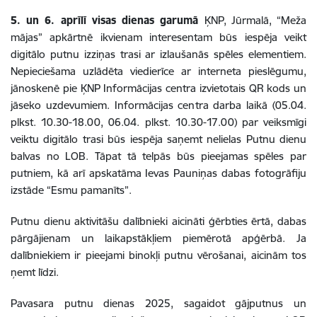
5. un 6. aprīlī visas dienas garumā
ĶNP, Jūrmalā, “Meža
mājas” apkārtnē ikvienam interesentam būs iespēja veikt
digitālo putnu izziņas trasi ar izlaušanās spēles elementiem.
Nepieciešama uzlādēta viedierīce ar interneta pieslēgumu,
jānoskenē pie ĶNP Informācijas centra izvietotais QR kods un
jāseko uzdevumiem. Informācijas centra darba laikā (05.04.
plkst. 10.30-18.00, 06.04. plkst. 10.30-17.00) par veiksmīgi
veiktu digitālo trasi būs iespēja saņemt nelielas Putnu dienu
balvas no LOB. Tāpat tā telpās būs pieejamas spēles par
putniem, kā arī apskatāma Ievas Pauniņas dabas fotogrāfiju
izstāde “Esmu pamanīts”.
Putnu dienu aktivitāšu dalībnieki aicināti ģērbties ērtā, dabas
pārgājienam un laikapstākļiem piemērotā apģērbā. Ja
dalībniekiem ir pieejami binokļi putnu vērošanai, aicinām tos
ņemt līdzi.
Pavasara putnu dienas 2025, sagaidot gājputnus un