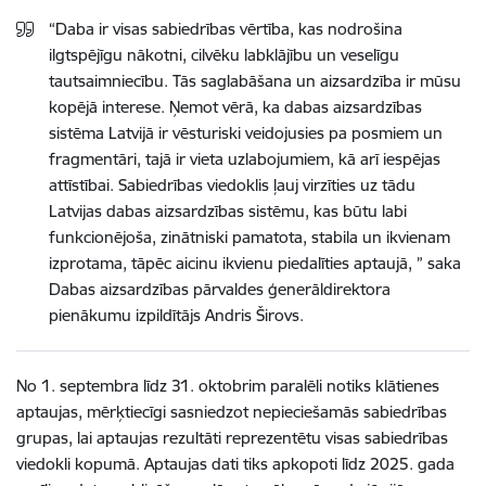
“Daba ir visas sabiedrības vērtība, kas nodrošina
ilgtspējīgu nākotni, cilvēku labklājību un veselīgu
tautsaimniecību. Tās saglabāšana un aizsardzība ir mūsu
kopējā interese. Ņemot vērā, ka dabas aizsardzības
sistēma Latvijā ir vēsturiski veidojusies pa posmiem un
fragmentāri, tajā ir vieta uzlabojumiem, kā arī iespējas
attīstībai. Sabiedrības viedoklis ļauj virzīties uz tādu
Latvijas dabas aizsardzības sistēmu, kas būtu labi
funkcionējoša, zinātniski pamatota, stabila un ikvienam
izprotama, tāpēc aicinu ikvienu piedalīties aptaujā, ” saka
Dabas aizsardzības pārvaldes ģenerāldirektora
pienākumu izpildītājs Andris Širovs.
No 1. septembra līdz 31. oktobrim paralēli notiks klātienes
aptaujas, mērķtiecīgi sasniedzot nepieciešamās sabiedrības
grupas, lai aptaujas rezultāti reprezentētu visas sabiedrības
viedokli kopumā. Aptaujas dati tiks apkopoti līdz 2025. gada