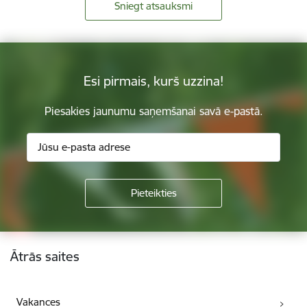
Sniegt atsauksmi
Esi pirmais, kurš uzzina!
Piesakies jaunumu saņemšanai savā e-pastā.
Kājene
Ātrās saites
Vakances