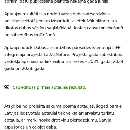
aprīlim, datu publicēšana plānota nākamā gada jūnijā.
Aptaujas rezultāti tiks nodoti valsts dabas aizsardzības
politikas veidotājiem un izmantoti, lai efektīvāk plānotu un
rīkotos dabas vērtību saglabāšanā, tostarp apsaimniekošanā
un sabiedrības izglītošanā.
Aptauja notiek Dabas aizsardzības pārvaldes īstenotajā LIFE
integrētajā projektā LatViaNature. Projekta gaitā sabiedrības
viedokļa apzināšana tiek veikta trīs reizes – 2021. gadā, 2024.
gadā un 2028. gadā.
Sabiedrības pirmās aptaujas rezultāti.
Atšķirībā no projekta sākuma posma aptaujas, šogad paralēli
Latvijas iedzīvotāju aptaujai tiek veikta arī ārvalstu tūristu
aptauja, ar mērķi noskaidrot viņu pieredzējumu, Latvijā
atpūšoties un ceļojot dabā.