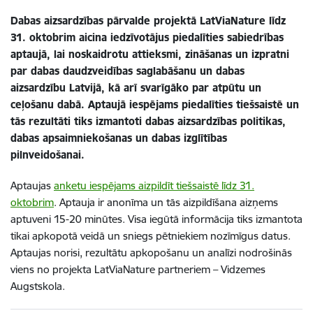
Dabas aizsardzības pārvalde projektā LatViaNature līdz
31. oktobrim aicina iedzīvotājus piedalīties sabiedrības
aptaujā, lai noskaidrotu attieksmi, zināšanas un izpratni
par dabas daudzveidības saglabāšanu un dabas
aizsardzību Latvijā, kā arī svarīgāko par atpūtu un
ceļošanu dabā. Aptaujā iespējams piedalīties tiešsaistē un
tās rezultāti tiks izmantoti dabas aizsardzības politikas,
dabas apsaimniekošanas un dabas izglītības
pilnveidošanai.
Aptaujas
anketu iespējams aizpildīt tiešsaistē līdz 31.
oktobrim
. Aptauja ir anonīma un tās aizpildīšana aizņems
aptuveni 15-20 minūtes. Visa iegūtā informācija tiks izmantota
tikai apkopotā veidā un sniegs pētniekiem nozīmīgus datus.
Aptaujas norisi, rezultātu apkopošanu un analīzi nodrošinās
viens no projekta LatViaNature partneriem – Vidzemes
Augstskola.