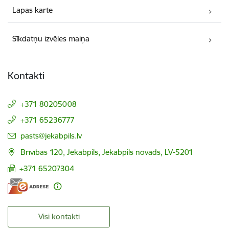
Lapas karte
Sīkdatņu izvēles maiņa
Kontakti
+371 80205008
+371 65236777
E-pasts:
pasts@jekabpils.lv
Brīvības 120, Jēkabpils, Jēkabpils novads, LV-5201
+371 65207304
Visi kontakti