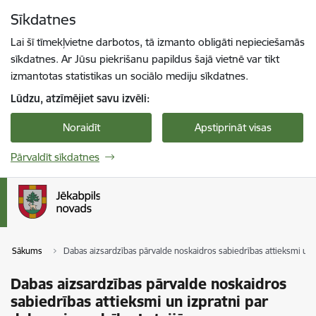
Pāriet uz lapas saturu
Sīkdatnes
Spied
lai meklētu
Enter
Lai šī tīmekļvietne darbotos, tā izmanto obligāti nepieciešamās
sīkdatnes. Ar Jūsu piekrišanu papildus šajā vietnē var tikt
izmantotas statistikas un sociālo mediju sīkdatnes.
Lūdzu, atzīmējiet savu izvēli:
Noraidīt
Apstiprināt visas
Pārvaldīt sīkdatnes
Sākums
Dabas aizsardzības pārvalde noskaidros sabiedrības attieksmi un i
Dabas aizsardzības pārvalde noskaidros
sabiedrības attieksmi un izpratni par