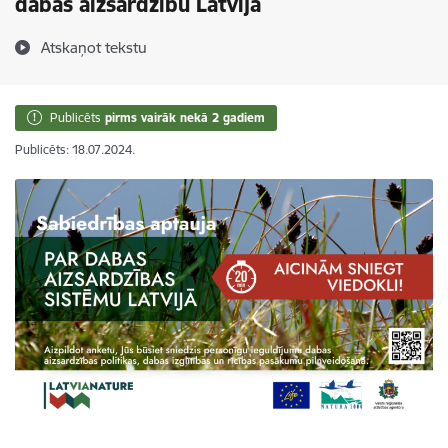
dabas aizsardzību Latvijā
Atskaņot tekstu
Publicēts
pirms vairāk nekā 2 gadiem
Publicēts: 18.07.2024.