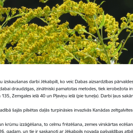
 izskaušanas darbi Jēkabpilī, ko veic Dabas aizsardzības pārvalde
, dabai draudzīgas, zinātniski pamatotas metodes, tiek ierobežota inv
ā 135, Zemgales ielā 40 un Pļaviņu ielā (pie tuneļa). Darbi ļaus sak
ībā šajās pilsētas daļās turpināsies invazīvās Kanādas zeltgalvītes 
ku un krūmu izzāģēšana, to celmu frēzēšana, zemes virskārtas ecēša
26. gadam, un tie ir saskaņoti ar Jēkabpils novada pašvaldības atbil