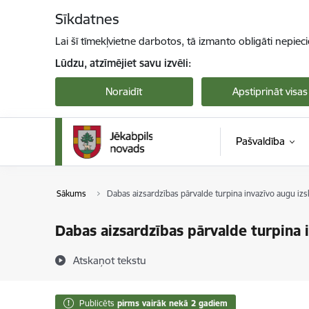
Pāriet uz lapas saturu
Sīkdatnes
Lai šī tīmekļvietne darbotos, tā izmanto obligāti nepiec
Lūdzu, atzīmējiet savu izvēli:
Noraidīt
Apstiprināt visas
Pašvaldība
Sākums
Dabas aizsardzības pārvalde turpina invazīvo augu izs
Dabas aizsardzības pārvalde turpina 
Atskaņot tekstu
Publicēts
pirms vairāk nekā 2 gadiem