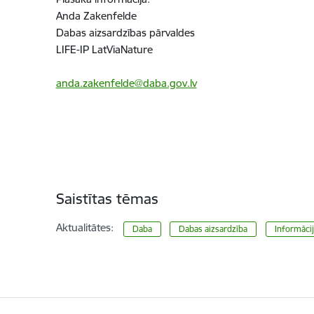
Anda Zakenfelde
Dabas aizsardzības pārvaldes
LIFE-IP LatViaNature
anda.zakenfelde@daba.gov.lv
Saistītas tēmas
Aktualitātes:
Daba
Dabas aizsardzība
Informāci