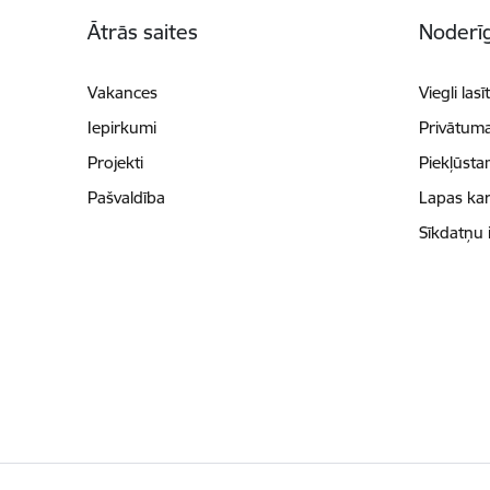
Kājene
Ātrās saites
Noderīg
Vakances
Viegli lasī
Iepirkumi
Privātuma
Projekti
Piekļūsta
Pašvaldība
Lapas kar
Sīkdatņu 