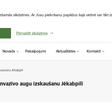
iešamās sīkdatnes. Ar Jūsu piekrišanu papildus šajā vietnē var tikt i
Pārvaldīt sīkdatnes
Novads
Pakalpojumi
Aktualitātes
Kontakti
kaušanu Jēkabpilī
invazīvo augu izskaušanu Jēkabpilī