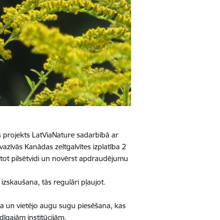
s projekts LatViaNature sadarbībā ar
azīvās Kanādas zeltgalvītes izplatība 2
ārtot pilsētvidi un novērst apdraudējumu
izskaušana, tās regulāri pļaujot.
na un vietējo augu sugu piesēšana, kas
dīgajām institūcijām.