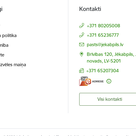
i
Kontakti
t
+371 80205008
+371 65236777
 politika
E-pasts:
pasts@jekabpils.lv
mība
Brīvības 120, Jēkabpils,
te
novads, LV-5201
izvēles maiņa
+371 65207304
Visi kontakti