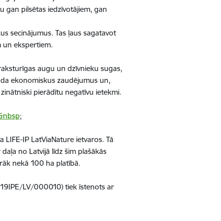
ku gan pilsētas iedzīvotājiem, gan
skus secinājumus. Tas ļaus sagatavot
em un ekspertiem.
neraksturīgas augu un dzīvnieku sugas,
, rada ekonomiskus zaudējumus un,
 zinātniski pierādītu negatīvu ietekmi.
v&nbsp
;
a LIFE-IP LatViaNature ietvaros. Tā
 daļa no Latvijā līdz šim plašākās
irāk nekā 100 ha platībā.
E19IPE/LV/000010) tiek īstenots ar