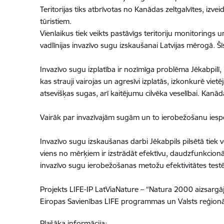
Teritorijas tiks atbrīvotas no Kanādas zeltgalvītes, izve
tūristiem.
Vienlaikus tiek veikts pastāvīgs teritoriju monitorings 
vadlīnijas invazīvo sugu izskaušanai Latvijas mērogā. Š
Invazīvo sugu izplatība ir nozīmīga problēma Jēkabpilī, 
kas strauji vairojas un agresīvi izplatās, izkonkurē 
atsevišķas sugas, arī kaitējumu cilvēka veselībai. Kanāda
Vairāk par invazīvajām sugām un to ierobežošanu iesp
Invazīvo sugu izskaušanas darbi Jēkabpils pilsētā tiek v
viens no mērķiem ir izstrādāt efektīvu, daudzfunkcionālu
invazīvo sugu ierobežošanas metožu efektivitātes testēš
Projekts LIFE-IP LatViaNature – “Natura 2000 aizsargā
Eiropas Savienības LIFE programmas un Valsts reģionālā
Plašāka informācija: