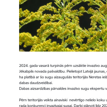
2024. gada vasarā turpinās pērn uzsāktie invazīvo augu
Jēkabpils novada pašvaldību. Pielietojot Latvijā jaunas
ha platībā ar šo sugu aizaugušās teritorijās Neretas iel
dabas daudzveidībai.
Dabas aizsardzības pārvaldes invazīvo sugu ekspertu vad
Pērn teritorijās veikta ainaviski nevērtīgo nelielo ko
rada konkurenci invazīvajai sugai. Darbi plānoti līdz 20