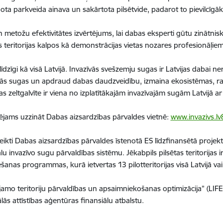
idota parkveida ainava un sakārtota pilsētvide, padarot to pievilcīgā
un metožu efektivitātes izvērtējums, lai dabas eksperti gūtu zinātni
īs teritorijas kalpos kā demonstrācijas vietas nozares profesionāļi
līdzīgi kā visā Latvijā. Invazīvās svešzemju sugas ir Latvijas dabai 
vietējās sugas un apdraud dabas daudzveidību, izmaina ekosistēmas
s zeltgalvīte ir viena no izplatītākajām invazīvajām sugām Latvijā ar
ējams uzzināt Dabas aizsardzības pārvaldes vietnē:
www.invazivs.l
eikti Dabas aizsardzības pārvaldes īstenotā ES līdzfinansētā projekt
 invazīvo sugu pārvaldības sistēmu. Jēkabpils pilsētas teritorijas ir
anas programmas, kurā ietvertas 13 pilotteritorijas visā Latvijā va
jamo teritoriju pārvaldības un apsaimniekošanas optimizācija” (LIF
s attīstības aģentūras finansiālu atbalstu.