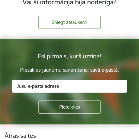
Vai šī informācija bija noderīga?
Sniegt atsauksmi
Esi pirmais, kurš uzzina!
Piesakies jaunumu saņemšanai savā e-pastā.
Kājene
Ātrās saites