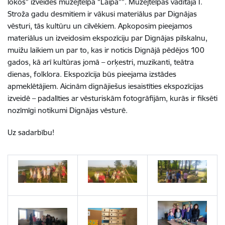
lokos” izveides muzejtelpā “Laipa””. Muzejtelpas vadītāja I.
Stroža gadu desmitiem ir
vākusi materiālus par Dignājas
vēsturi, tās kultūru un cilvēkiem. Apkoposim pieejamos
materiālus un izveidosim ekspozīciju par Dignājas pilskalnu,
muižu laikiem un par to, kas ir noticis Dignājā pēdējos 100
gados, kā arī kultūras jomā – orķestri, muzikanti, teātra
dienas, folklora. Ekspozīcija būs pieejama izstādes
apmeklētājiem. Aicinām dignājiešus iesaistīties ekspozīcijas
izveidē – padalīties ar vēsturiskām fotogrāfijām, kurās ir fiksēti
nozīmīgi notikumi Dignājas vēsturē.
Uz sadarbību!