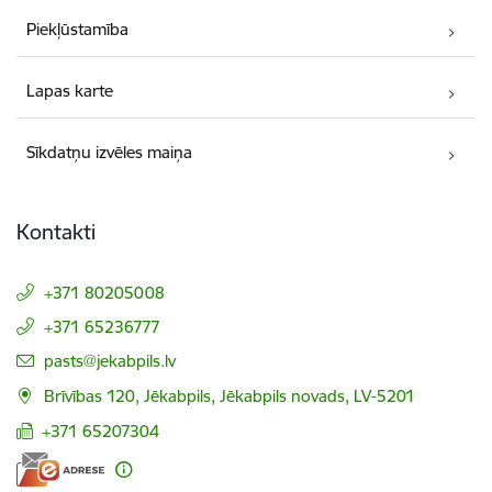
Piekļūstamība
Lapas karte
Sīkdatņu izvēles maiņa
Kontakti
+371 80205008
+371 65236777
E-pasts:
pasts@jekabpils.lv
Brīvības 120, Jēkabpils, Jēkabpils novads, LV-5201
+371 65207304