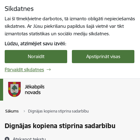
Pāriet uz lapas saturu
Sīkdatnes
Spied
lai meklētu
Enter
Lai šī tīmekļvietne darbotos, tā izmanto obligāti nepieciešamās
sīkdatnes. Ar Jūsu piekrišanu papildus šajā vietnē var tikt
izmantotas statistikas un sociālo mediju sīkdatnes.
Lūdzu, atzīmējiet savu izvēli:
Noraidīt
Apstiprināt visas
Pārvaldīt sīkdatnes
Sākums
Dignājas kopiena stiprina sadarbību
Dignājas kopiena stiprina sadarbību
Atskaņot tekstu