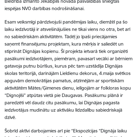
Biedrība izmanto Jēkabpils novada pašvaldības sniegtās
iespējas NVO darbības nodrošināšanai.
Esam veiksmīgi pārdzīvojuši pandēmijas laiku, diemžēl pa šo
laiku iedzīvotāji ir atsvešinājušies ne tikai viens no otra, bet arī
no sabiedriskām aktivitātēm. Tādēļ jo īpaši priecājamies
saņemt finansējumu projektam, kura mērķis ir saliedēt un
stiprināt Dignājas kopienu. Šī projekta ietvarā tiek organizēti
pasākumi iedzīvotājiem, piemēram, pavasarī vecāki ar bērniem
gatavoja putnu būrīšus, kurus pēc tam uzstādīja Dignājas
skolas teritorijā, darinājām Lieldienu dekorus, 4.maija svētkos
apguvām demokrātijas pamatus, atzīmējām ar sportiskām
aktivitātēm Mātes/Ģimenes dienu, ielīgojām ar folkloras kopu
“Dignojīši” atpūtas vietā pie Daugavas. Pasākumu plānā ir
paredzēti vēl daudz citu pasākumu, lai Dignājas pagasta
iedzīvotājus mudinātu uz aktīvāku līdzdalību sabiedriskajā
dzīvē.
Šobrīd aktīvi darbojamies arī pie “Ekspozīcijas “Dignāja laiku