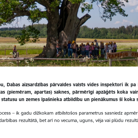
bu, Dabas aizsardzības pārvaldes valsts vides inspektori ik p
ātas (piemēram, apartas) saknes, pārmērīgi apzāģēts koka vai
 statusu un zemes īpašnieka atbildību un pienākumus šī koka 
process – ik gadu dižkokam atbilstošos parametrus sasniedz ap
ās darbības rezultātā, bet arī no vecuma, uguns, vēja vai plūdu rezul