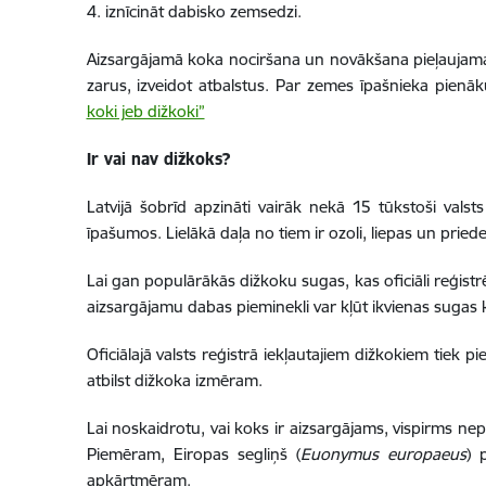
4. iznīcināt dabisko zemsedzi.
Aizsargājamā koka nociršana un novākšana pieļaujama t
zarus, izveidot atbalstus. Par zemes īpašnieka pienāk
koki jeb dižkoki”
Ir vai nav dižkoks?
Latvijā šobrīd apzināti vairāk nekā 15 tūkstoši val
īpašumos. Lielākā daļa no tiem ir ozoli, liepas un priedes,
Lai gan populārākās dižkoku sugas, kas oficiāli reģistrēt
aizsargājamu dabas pieminekli var kļūt ikvienas sugas
Oficiālajā valsts reģistrā iekļautajiem dižkokiem tiek p
atbilst dižkoka izmēram.
Lai noskaidrotu, vai koks ir aizsargājams, vispirms n
Piemēram, Eiropas segliņš (
Euonymus europaeus
) 
apkārtmēram.