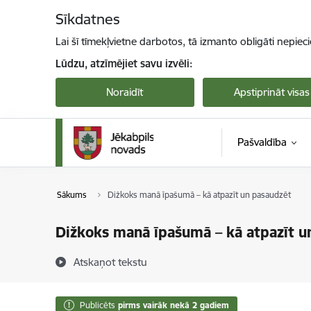
Pāriet uz lapas saturu
Sīkdatnes
Lai šī tīmekļvietne darbotos, tā izmanto obligāti nepiec
Lūdzu, atzīmējiet savu izvēli:
Noraidīt
Apstiprināt visas
Pašvaldība
Sākums
Dižkoks manā īpašumā – kā atpazīt un pasaudzēt
Dižkoks manā īpašumā – kā atpazīt u
Atskaņot tekstu
Publicēts
pirms vairāk nekā 2 gadiem