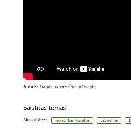
Autors:
Dabas aizsardzības pārvalde
Saistītas tēmas
Aktualitātes:
sabiedrības līdzdalība
Sabiedrība
D