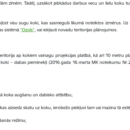
iālām zīmēm. Tādēļ, uzsākot jebkādus darbus vecu un lielu koku tuvum
st visu sugu koki, kas sasnieguši likumā noteiktos izmērus. Uz t
bas sistēmā
“Ozols”
, vai iekļauti novadu teritorijas plānojumos.
n teritorija ap kokiem vainagu projekcijas platībā, kā arī 10 metru 
mi koki – dabas pieminekļi (2016.gada 16.marta MK noteikumu Nr.2
amā koka augšanu un dabisko attīstību;
 kas aizsedz skatu uz koku, ierobežo piekļuvi tam vai mazina tā estē
ošanās režīmu;