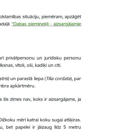
bīstamības situāciju, piemēram, apzāģēt
adaļā
“Dabas pieminekļi - aizsargājamie
arī privātpersonu un juridisku personu
nas, vītoli, oši, kadiķi un citi.
stris
) un parastā liepa (
Tilia cordata
), par
umbra apkārtmēru.
a šīs zīmes nav, koks ir aizsargājams, ja
ižkoku mēri katrai koku sugai atšķiras.
u, bet papelei ir jāizaug līdz 5 metru