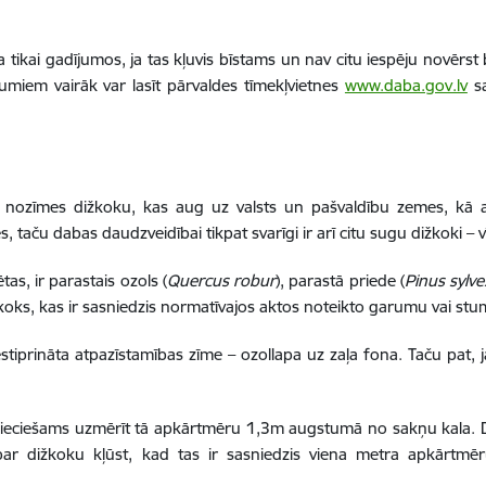
ikai gadījumos, ja tas kļuvis bīstams un nav citu iespēju novērst 
umiem vairāk var lasīt pārvaldes tīmekļvietnes
www.daba.gov.lv
s
sts nozīmes dižkoku, kas aug uz valsts un pašvaldību zemes, kā 
 taču dabas daudzveidībai tikpat svarīgi ir arī citu sugu dižkoki – vīks
as, ir parastais ozols (
Quercus robur
), parastā priede (
Pinus sylve
 koks, kas ir sasniedzis normatīvajos aktos noteikto garumu vai st
iestiprināta atpazīstamības zīme – ozollapa uz zaļa fona. Taču pat, j
epieciešams uzmērīt tā apkārtmēru 1,3m augstumā no sakņu kala. D
par dižkoku kļūst, kad tas ir sasniedzis viena metra apkārtmēr