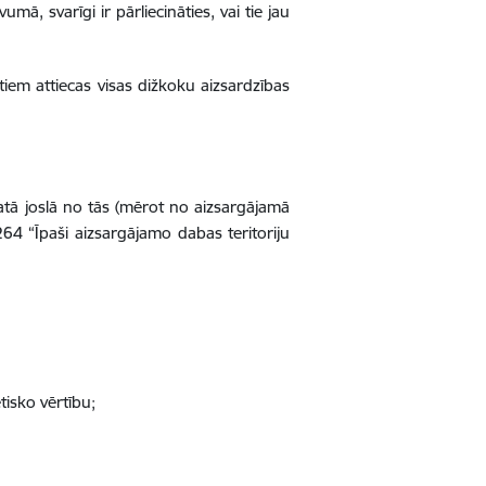
ā, svarīgi ir pārliecināties, vai tie jau
iem attiecas visas dižkoku aizsardzības
platā joslā no tās (mērot no aizsargājamā
64 “Īpaši aizsargājamo dabas teritoriju
tisko vērtību;