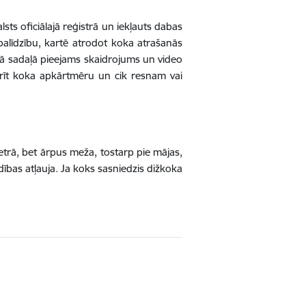
sts oficiālajā reģistrā un iekļauts dabas
palīdzību, kartē atrodot koka atrašanās
jā sadaļā pieejams skaidrojums un video
mērīt koka apkārtmēru un cik resnam vai
trā, bet ārpus meža, tostarp pie mājas,
bas atļauja. Ja koks sasniedzis dižkoka