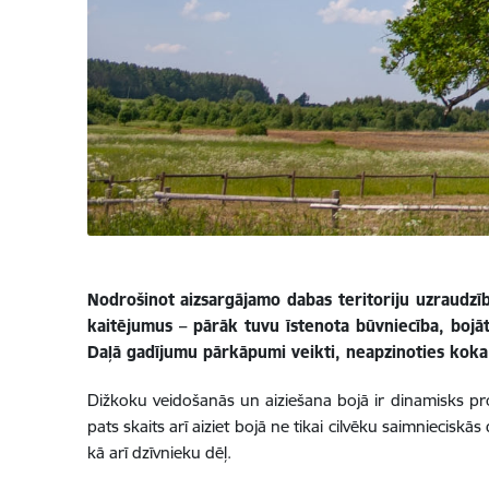
Nodrošinot aizsargājamo dabas teritoriju uzraudzī
kaitējumus – pārāk tuvu īstenota būvniecība, boj
Daļā gadījumu pārkāpumi veikti, neapzinoties koka
Dižkoku veidošanās un aiziešana bojā ir dinamisks 
pats skaits arī aiziet bojā ne tikai cilvēku saimniecisk
kā arī dzīvnieku dēļ.