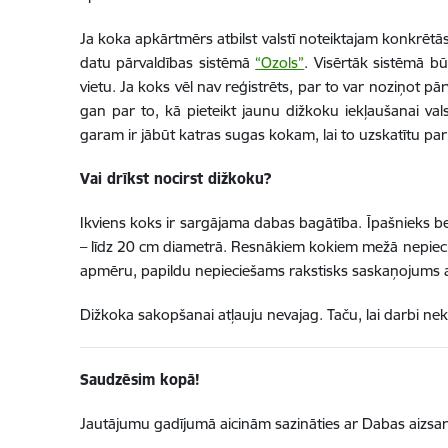
Ja koka apkārtmērs atbilst valstī noteiktajam konkrētās 
datu pārvaldības sistēmā
“Ozols”
. Visērtāk sistēmā b
vietu. Ja koks vēl nav reģistrēts, par to var noziņot pā
gan par to, kā pieteikt jaunu dižkoku iekļaušanai val
garam ir jābūt katras sugas kokam, lai to uzskatītu par
Vai drīkst nocirst dižkoku?
Ikviens koks ir sargājama dabas bagātība. Īpašnieks b
– līdz 20 cm diametrā. Resnākiem kokiem mežā nepiecie
apmēru, papildu nepieciešams rakstisks saskaņojums a
Dižkoka sakopšanai atļauju nevajag. Taču, lai darbi ne
Saudzēsim kopā!
Jautājumu gadījumā aicinām sazināties ar Dabas aizsar