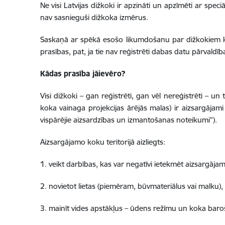
Ne visi Latvijas dižkoki ir apzināti un apzīmēti ar spec
nav sasnieguši dižkoka izmērus.
Saskaņā ar spēkā esošo likumdošanu par dižkokiem kļū
prasības, pat, ja tie nav reģistrēti dabas datu pārvaldī
Kādas prasība jāievēro?
Visi dižkoki – gan reģistrēti, gan vēl nereģistrēti – u
koka vainaga projekcijas ārējās malas) ir aizsargāja
vispārējie aizsardzības un izmantošanas noteikumi”).
Aizsargājamo koku teritorijā aizliegts:
1. veikt darbības, kas var negatīvi ietekmēt aizsargāj
2. novietot lietas (piemēram, būvmateriālus vai malku),
3. mainīt vides apstākļus – ūdens režīmu un koka bar