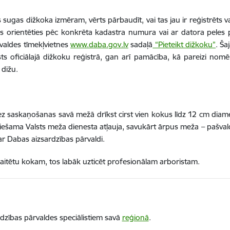
sugas dižkoka izmēram, vērts pārbaudīt, vai tas jau ir reģistrēts val
ūs orientēties pēc konkrēta kadastra numura vai ar datora peles 
rvaldes tīmekļvietnes
www.daba.gov.lv
sadaļā
“Pieteikt dižkoku”
. Ša
sts oficiālajā dižkoku reģistrā, gan arī pamācība, kā pareizi no
 dižu.
ez saskaņošanas savā mežā drīkst cirst vien kokus līdz 12 cm diame
šama Valsts meža dienesta atļauja, savukārt ārpus meža – pašvaldī
r Dabas aizsardzības pārvaldi.
kaitētu kokam, tos labāk uzticēt profesionālam arboristam.
dzības pārvaldes speciālistiem savā
reģionā
.