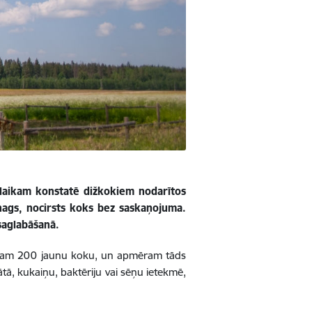
a laikam konstatē dižkokiem nodarītos
nags, nocirsts koks bez saskaņojuma.
saglabāšanā.
mēram 200 jaunu koku, un apmēram tāds
tātā, kukaiņu, baktēriju vai sēņu ietekmē,