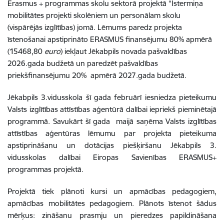
Erasmus + programmas skolu sektorā projektā “Īstermiņa
mobilitātes projekti skolēniem un personālam skolu
(vispārējās izglītības) jomā. Lēmums paredz projekta
īstenošanai apstiprināto ERASMUS finansējumu 80% apmērā
(15468,80
euro
) iekļaut Jēkabpils novada pašvaldības
2026.gada budžetā un paredzēt pašvaldības
priekšfinansējumu 20% apmērā 2027.gada budžetā.
Jēkabpils 3.vidusskola šī gada februārī iesniedza pieteikumu
Valsts izglītības attīstības aģentūrā dalībai iepriekš pieminētajā
programmā. Savukārt šī gada maijā saņēma Valsts izglītības
attīstības aģentūras lēmumu par projekta pieteikuma
apstiprināšanu un dotācijas piešķiršanu Jēkabpils 3.
vidusskolas dalībai Eiropas Savienības ERASMUS+
programmas projektā.
Projektā tiek plānoti kursi un apmācības pedagogiem,
apmācības mobilitātes pedagogiem. Plānots īstenot šādus
mērķus: zināšanu prasmju un pieredzes papildināšana