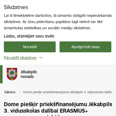
Pāriet uz lapas saturu
Sīkdatnes
Spied
lai meklētu
Enter
Lai šī tīmekļvietne darbotos, tā izmanto obligāti nepieciešamās
sīkdatnes. Ar Jūsu piekrišanu papildus šajā vietnē var tikt
izmantotas statistikas un sociālo mediju sīkdatnes.
Lūdzu, atzīmējiet savu izvēli:
Noraidīt
Apstiprināt visas
Pārvaldīt sīkdatnes
Sākums
Dome piešķir priekšfinansējumu Jēkabpils 3. vidusskolas dalīb
Dome piešķir priekšfinansējumu Jēkabpils
3. vidusskolas dalībai ERASMUS+