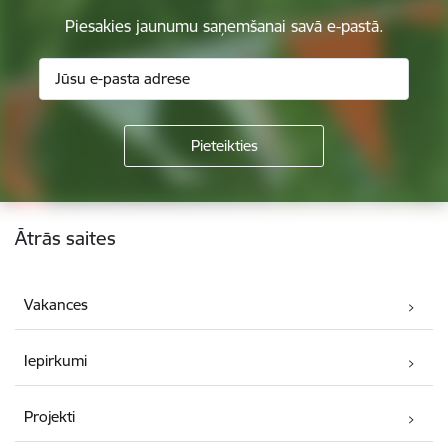
Piesakies jaunumu saņemšanai savā e-pastā.
Kājene
Ātrās saites
Vakances
Iepirkumi
Projekti