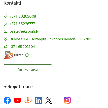
Kontakti
+371 80205008
+371 65236777
E-pasts:
pasts@jekabpils.lv
Brīvības 120, Jēkabpils, Jēkabpils novads, LV-5201
+371 65207304
Visi kontakti
Sekojiet mums