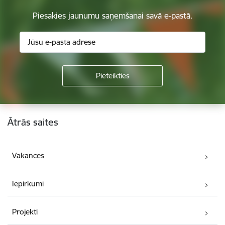
Piesakies jaunumu saņemšanai savā e-pastā.
Kājene
Ātrās saites
Vakances
Iepirkumi
Projekti