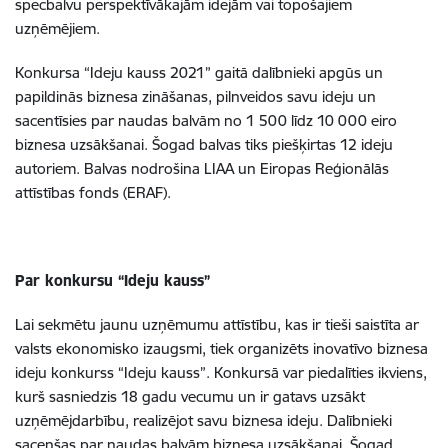
specbalvu perspektīvākajām idejām vai topošajiem
uzņēmējiem.
Konkursa “Ideju kauss 2021” gaitā dalībnieki apgūs un
papildinās biznesa zināšanas, pilnveidos savu ideju un
sacentīsies par naudas balvām no 1 500 līdz 10 000 eiro
biznesa uzsākšanai. Šogad balvas tiks piešķirtas 12 ideju
autoriem. Balvas nodrošina LIAA un Eiropas Reģionālās
attīstības fonds (ERAF).
Par konkursu “Ideju kauss”
Lai sekmētu jaunu uzņēmumu attīstību, kas ir tieši saistīta ar
valsts ekonomisko izaugsmi, tiek organizēts inovatīvo biznesa
ideju konkurss “Ideju kauss”. Konkursā var piedalīties ikviens,
kurš sasniedzis 18 gadu vecumu un ir gatavs uzsākt
uzņēmējdarbību, realizējot savu biznesa ideju. Dalībnieki
sacenšas par naudas balvām biznesa uzsākšanai. Šogad