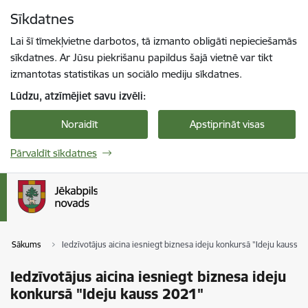
Pāriet uz lapas saturu
Sīkdatnes
Spied
lai meklētu
Enter
Lai šī tīmekļvietne darbotos, tā izmanto obligāti nepieciešamās
sīkdatnes. Ar Jūsu piekrišanu papildus šajā vietnē var tikt
izmantotas statistikas un sociālo mediju sīkdatnes.
Lūdzu, atzīmējiet savu izvēli:
Noraidīt
Apstiprināt visas
Pārvaldīt sīkdatnes
Sākums
Iedzīvotājus aicina iesniegt biznesa ideju konkursā "Ideju kauss 2
Iedzīvotājus aicina iesniegt biznesa ideju
konkursā "Ideju kauss 2021"