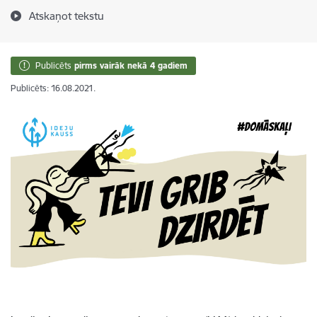
Atskaņot tekstu
Publicēts
pirms vairāk nekā 4 gadiem
Publicēts: 16.08.2021.