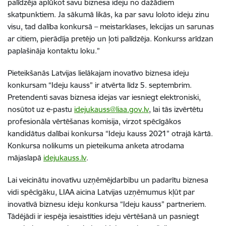
palīdzēja aplūkot savu biznesa ideju no dažādiem
skatpunktiem. Ja sākumā likās, ka par savu loloto ideju zinu
visu, tad dalība konkursā – meistarklases, lekcijas un sarunas
ar citiem, pierādīja pretējo un ļoti palīdzēja. Konkurss arīdzan
paplašināja kontaktu loku.”
Pieteikšanās Latvijas lielākajam inovatīvo biznesa ideju
konkursam “Ideju kauss” ir atvērta līdz 5. septembrim.
Pretendenti savas biznesa idejas var iesniegt elektroniski,
nosūtot uz e-pastu
idejukauss@liaa.gov.lv
, lai tās izvērtētu
profesionāla vērtēšanas komisija, virzot spēcīgākos
kandidātus dalībai konkursa “Ideju kauss 2021” otrajā kārtā.
Konkursa nolikums un pieteikuma anketa atrodama
mājaslapā
idejukauss.lv
.
Lai veicinātu inovatīvu uzņēmējdarbību un padarītu biznesa
vidi spēcīgāku, LIAA aicina Latvijas uzņēmumus kļūt par
inovatīvā biznesu ideju konkursa “Ideju kauss” partneriem.
Tādējādi ir iespēja iesaistīties ideju vērtēšanā un pasniegt