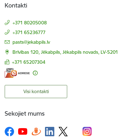
Kontakti
+371 80205008
+371 65236777
E-pasts:
pasts@jekabpils.lv
Brīvības 120, Jēkabpils, Jēkabpils novads, LV-5201
+371 65207304
Visi kontakti
Sekojiet mums