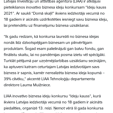
Latvijas Investīciju un attīstības aģentūra (LIAA) ir atklājusi
pieteikšanos inovatīvo biznesa ideju konkursam “Ideju kauss
2021”. Ar saukli “Domā skaļi!” ikviens iedzīvotājs vecumā no
18 gadiem ir aicināts uzdrīkstēties iesniegt savu biznesa ideju,
lai pretendētu uz finansējumu biznesa uzsākšanai.
“Ik gadu redzam, kā konkursa laureāti no biznesa idejas
nonāk līdz dzīvotspējīgam biznesam un pilnvērtīgam
produktam. Šogad esam palielinājuši gan balvu fondu, gan
finālistu skaitu, lai no pandēmijas posma izietu vēl spēcīgāki.
Turklāt pētījumā par uzņēmējdarbības uzsākšanu secinājām,
ka aptuveni katram ceturtajam Latvijas iedzīvotājam savs
bizness ir sapnis, kamēr nerealizēta biznesa ideja kopumā –
39% cilvēku,” akcentē LIAA Tehnoloģiju departamenta
direktore Lauma Muižniece.
LIAA inovatīvo biznesa ideju konkursu “Ideju kauss”, kurā
ikviens Latvijas iedzīvotājs vecumā no 18 gadiem ir aicināts
piedalīties, organizē 13. reizi. Ņemot vērā šī gada konkursa