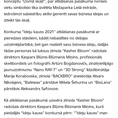
konceptu “Domā skaļi!”, par atklāšanas pasākuma norises
vietu simboliski tika izvēlēta Mežaparka Lielā estrāde,
iedrošinot sabiedrību aktīvi ģenerēt savas biznesa idejas un
izteikt tās skaļi.
Konkursa “Ideju kauss 2021” atklāšanas pasākumā ar
pieredzes stāstiem, kādēļ nebaidīties no debijas
uzņēmējdarbībā, bet gan realizēt savu biznesa ideju, dalījās
tādas personas kā luksus zīmola “Kasher Bloom” radošais
direktors Kaspars Blūms-Blūmanis Miņins, profesionāls
skeitbordists un fotogrāfs Artūrs Bogdanovičs, zinātņietilpīgo
jaunuzņēmumu “Nano RAY-T” un “3D Strong” līdzdibinātāja
Marija Korabovska, zīmola “BACKBRO” izveidotājs Atvars
Nikolajevs, “Batewax” pārstāve Mišela Šehurina un “BioLana”
pārstāvis Aleksandrs Safonovs.
Kā atklāšanas pasākumā uzsvēra zīmola “Kasher Bloom”
radošais direktors Kaspars Blūms-Blūmanis Miņins, kurš
piedalījās “Ideju kauss” konkursā pērn: “”Ideju kauss” man