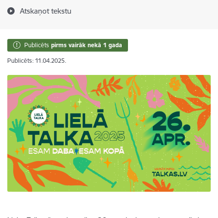
Atskaņot tekstu
Publicēts
pirms vairāk nekā 1 gada
Publicēts: 11.04.2025.