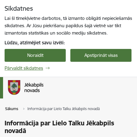
Pāriet uz lapas saturu
Sīkdatnes
Spied
lai meklētu
Enter
Lai šī tīmekļvietne darbotos, tā izmanto obligāti nepieciešamās
sīkdatnes. Ar Jūsu piekrišanu papildus šajā vietnē var tikt
izmantotas statistikas un sociālo mediju sīkdatnes.
Lūdzu, atzīmējiet savu izvēli:
Noraidīt
Apstiprināt visas
Pārvaldīt sīkdatnes
Sākums
Informācija par Lielo Talku Jēkabpils novadā
Informācija par Lielo Talku Jēkabpils
novadā