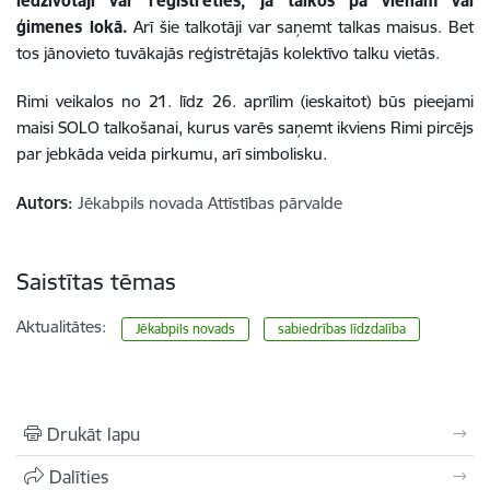
iedzīvotāji var reģistrēties, ja talkos pa vienam vai
ģimenes lokā.
Arī šie talkotāji var saņemt talkas maisus. Bet
tos jānovieto tuvākajās reģistrētajās kolektīvo talku vietās.
Rimi veikalos no 21. līdz 26. aprīlim (ieskaitot) būs pieejami
maisi SOLO talkošanai, kurus varēs saņemt ikviens Rimi pircējs
par jebkāda veida pirkumu, arī simbolisku.
Autors:
Jēkabpils novada Attīstības pārvalde
Saistītas tēmas
Aktualitātes:
Jēkabpils novads
sabiedrības līdzdalība
Drukāt lapu
Dalīties