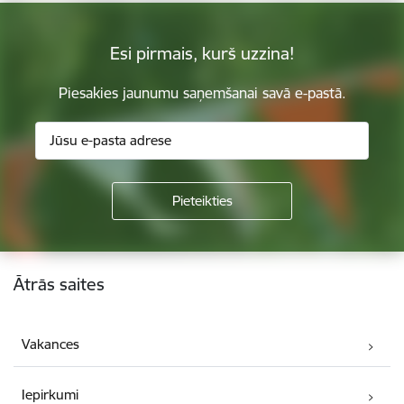
Esi pirmais, kurš uzzina!
Piesakies jaunumu saņemšanai savā e-pastā.
Kājene
Ātrās saites
Vakances
Iepirkumi