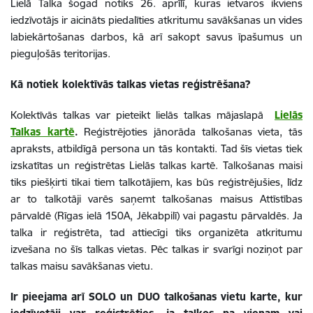
Lielā Talka šogad notiks 26. aprīlī, kuras ietvaros ikviens
iedzīvotājs ir aicināts piedalīties atkritumu savākšanas un vides
labiekārtošanas darbos, kā arī sakopt savus īpašumus un
pieguļošās teritorijas.
Kā notiek kolektīvās talkas vietas reģistrēšana?
Kolektīvās talkas var pieteikt lielās talkas mājaslapā
Lielās
Talkas kartē
.
Reģistrējoties jānorāda talkošanas vieta, tās
apraksts, atbildīgā persona un tās kontakti. Tad šīs vietas tiek
izskatītas un reģistrētas Lielās talkas kartē. Talkošanas maisi
tiks piešķirti tikai tiem talkotājiem, kas būs reģistrējušies, līdz
ar to talkotāji varēs saņemt talkošanas maisus Attīstības
pārvaldē (Rīgas ielā 150A, Jēkabpilī) vai pagastu pārvaldēs. Ja
talka ir reģistrēta, tad attiecīgi tiks organizēta atkritumu
izvešana no šīs talkas vietas. Pēc talkas ir svarīgi noziņot par
talkas maisu savākšanas vietu.
Ir pieejama arī SOLO un DUO talkošanas vietu karte, kur