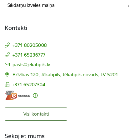
Sīkdatņu izvēles maiņa
Kontakti
+371 80205008
+371 65236777
E-pasts:
pasts@jekabpils.lv
Brīvības 120, Jēkabpils, Jēkabpils novads, LV-5201
+371 65207304
Visi kontakti
Sekojiet mums