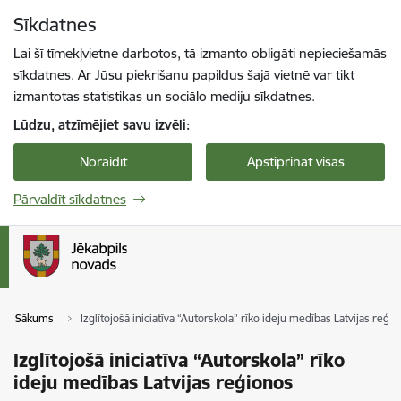
Pāriet uz lapas saturu
Sīkdatnes
Spied
lai meklētu
Enter
Lai šī tīmekļvietne darbotos, tā izmanto obligāti nepieciešamās
sīkdatnes. Ar Jūsu piekrišanu papildus šajā vietnē var tikt
izmantotas statistikas un sociālo mediju sīkdatnes.
Lūdzu, atzīmējiet savu izvēli:
Noraidīt
Apstiprināt visas
Pārvaldīt sīkdatnes
Sākums
Izglītojošā iniciatīva “Autorskola” rīko ideju medības Latvijas reģi
Izglītojošā iniciatīva “Autorskola” rīko
ideju medības Latvijas reģionos