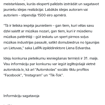
meistarklases, kurās eksperti palīdzēs izstrādāt un sagatavot
jauniešu idejas realizācijai. Labākās idejas autoram vai
autoriem – stipendija 1500 eiro apmērā.
“Tā ir lieliska iespēja jauniešiem – gan tiem, kuri vēlas savu
dzīvi saistīt ar mūzikas nozari, gan tiem, kuri ir mūsdienu
mūzikas patērētāji – gūt ieskatu un spert pirmos soļus
mūzikas industrijas pasaulē, satikt domubiedrus no Igaunijas
un Lietuvas,” saka LaIPA izpilddirektore Liena Edvardsa.
Ideju konkursa pieteikumu iesniegšanas termiņš ir 31. maijs.
Visu informāciju par konkursu var iegūt izglītojošajā vietnē
autorskola.lv, kā arī “Autorskolas” sociālo tīklu profilos
“Facebook”, “Instagram” un “Tik-Tok”.
Informāciju sagatavoja