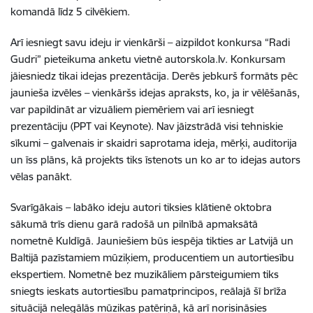
komandā līdz 5 cilvēkiem.
Arī iesniegt savu ideju ir vienkārši – aizpildot konkursa “Radi
Gudri” pieteikuma anketu vietnē autorskola.lv. Konkursam
jāiesniedz tikai idejas prezentācija. Derēs jebkurš formāts pēc
jaunieša izvēles – vienkāršs idejas apraksts, ko, ja ir vēlēšanās,
var papildināt ar vizuāliem piemēriem vai arī iesniegt
prezentāciju (PPT vai Keynote). Nav jāizstrādā visi tehniskie
sīkumi – galvenais ir skaidri saprotama ideja, mērķi, auditorija
un īss plāns, kā projekts tiks īstenots un ko ar to idejas autors
vēlas panākt.
Svarīgākais – labāko ideju autori tiksies klātienē oktobra
sākumā trīs dienu garā radošā un pilnībā apmaksātā
nometnē Kuldīgā. Jauniešiem būs iespēja tikties ar Latvijā un
Baltijā pazīstamiem mūziķiem, producentiem un autortiesību
ekspertiem. Nometnē bez muzikāliem pārsteigumiem tiks
sniegts ieskats autortiesību pamatprincipos, reālajā šī brīža
situācijā nelegālās mūzikas patēriņā, kā arī norisināsies