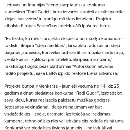
Lietuvas un Igaunijas īsteno starptautisku konkursu
jauniešiem “Radi Gudri”, kura ietvaros jaunieši aicināti pieteikt
idejas, kas veicinātu godīgu mūzikas lietošanu. Projektu
atbalsta Eiropas Savienības Intelektuālā īpašuma birojs.
“Es teiktu, ka mēs – projekta ekspertu un mūziķu komanda –
faktiski rīkojam “ideju medības”, lai satiktu radošus un ideju
bagātus jauniešus, kuri vēlas būt saistīti ar mūzikas industriju,
vienlaikus arī izglītojot par intelektuālā īpašuma nozīmi,”
raksturojot izglītojošās platformas “Autorskola” ietvaros
radīto projektu, saka LaIPA izpilddirektore Liena Edvardsa.
Projekta būtība ir vienkārša – jaunieši vecumā no 14 līdz 25
gadiem aicināti piedalīties konkursā “Radi Gudri”, izstrādājot
savu ideju, kuras realizācija palīdzētu mūzikas godīgas
lietošanas veicināšanai. Idejas risinājumam var būt
visdažādākās – spēle, grāmata, izglītojoša vai reklāmas
kampaņa, tehnoloģisks rīks vai jebkāds cits radošs risinājums.
Konkursā var piedalīties ikviens jaunietis – individuāli vai