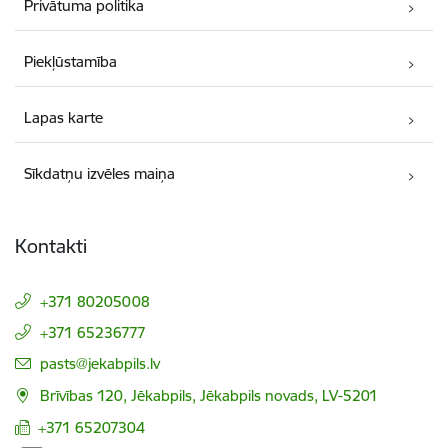
Privātuma politika
Piekļūstamība
Lapas karte
Sīkdatņu izvēles maiņa
Kontakti
+371 80205008
+371 65236777
E-pasts:
pasts@jekabpils.lv
Brīvības 120, Jēkabpils, Jēkabpils novads, LV-5201
+371 65207304