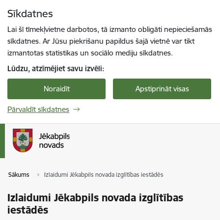
Pāriet uz lapas saturu
Sīkdatnes
Spied
lai meklētu
Enter
Lai šī tīmekļvietne darbotos, tā izmanto obligāti nepieciešamās
sīkdatnes. Ar Jūsu piekrišanu papildus šajā vietnē var tikt
izmantotas statistikas un sociālo mediju sīkdatnes.
Lūdzu, atzīmējiet savu izvēli:
Noraidīt
Apstiprināt visas
Pārvaldīt sīkdatnes
Sākums
Izlaidumi Jēkabpils novada izglītības iestādēs
Izlaidumi Jēkabpils novada izglītības
iestādēs