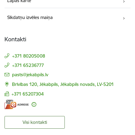
Lapas karte
Sīkdatņu izvēles maiņa
Kontakti
+371 80205008
+371 65236777
E-pasts:
pasts@jekabpils.lv
Brīvības 120, Jēkabpils, Jēkabpils novads, LV-5201
+371 65207304
Visi kontakti