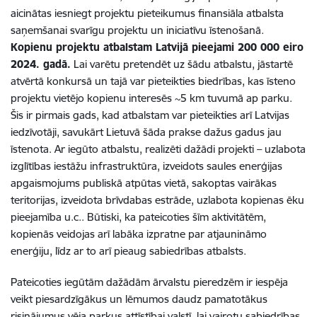
aicinātas iesniegt projektu pieteikumus finansiāla atbalsta
saņemšanai svarīgu projektu un iniciatīvu īstenošanā.
Kopienu projektu atbalstam Latvijā pieejami 200 000 eiro
2024. gadā.
Lai varētu pretendēt uz šādu atbalstu, jāstartē
atvērtā konkursā un tajā var pieteikties biedrības, kas īsteno
projektu vietējo kopienu interesēs ~5 km tuvumā ap parku.
Šis ir pirmais gads, kad atbalstam var pieteikties arī Latvijas
iedzīvotāji, savukārt Lietuvā šāda prakse dažus gadus jau
īstenota. Ar iegūto atbalstu, realizēti dažādi projekti – uzlabota
izglītības iestāžu infrastruktūra, izveidots saules enerģijas
apgaismojums publiskā atpūtas vietā, sakoptas vairākas
teritorijas, izveidota brīvdabas estrāde, uzlabota kopienas ēku
pieejamība u.c.. Būtiski, ka pateicoties šīm aktivitātēm,
kopienās veidojas arī labāka izpratne par atjaunināmo
enerģiju, līdz ar to arī pieaug sabiedrības atbalsts.
Pateicoties iegūtām dažādām ārvalstu pieredzēm ir iespēja
veikt piesardzīgākus un lēmumos daudz pamatotākus
risinājumus vēja parkus attīstībai valstī, lai vairotu sabiedrības