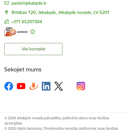
E-pasts:
pasts@jekabpils.lv
Brīvības 120, Jēkabpils, Jēkabpils novads, LV-5201
+371 65207304
Visi kontakti
Sekojiet mums
© 2026 Jekabpils novada pašvaldība, publicētā satura visas tiesības
aizsargātas.
© 2020 Valsts kanceleja, Tīmekļvietņu vienotās platformas visas tiesības