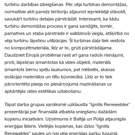
turbīnu darbības izbeigšanas. Pēc vēja turbīnas demontāžas,
normatīvie akti paredz teritoriju atjaunot iepriekšējā stāvoklī,
savukārt turbīnu detaļas pārstrādāt. Interesanti, ka šādu
turbīnu demontāžas process ir gana sarežģīts, tomēr,
pamatnes un staba pārstrāde ir salīdzinoši viegla, atšķirībā no
vēja turbīnu lāpstiņu utilizācijas. Šī turbīnas daļa tiek veidota
no kompozītmateriāla, līdz ar to, grūti pārstrādājama.
Daudzviet Eiropā problēmai rasti arī gana radoši risinājumi,
proti, lāpstiņas izmantotas kā vides objekti, materiāls
izmantots bērnu spēļu laukumos, pat mēbelēs, skaņas
izolācijas materiālos un tiltu būvniecībā. Līdz ar to tiek
pārorientēta pieeja no piesārņojuma mazināšanas uz
apkārtējās vides estētikas uzlabošanu.
Tāpat darba grupas sanāksmē uzklausīta “Ignitis Renewebles”
prezentācija par finansiālā atbalsta sniegšanu dažādām
kopienu iniciatīvām. Uzņēmums ir Baltijā un Polijā atjaunīgās
enerģijas līderis. Vietējās kopienas, kas dzīvo “Ignitis
Renewables” saules un/vai vēja enerģijas parku tuvumā,