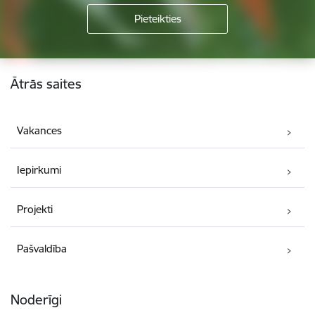
Kājene
Ātrās saites
Vakances
Iepirkumi
Projekti
Pašvaldība
Noderīgi