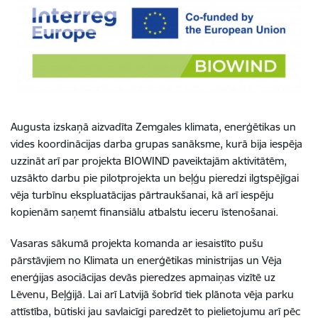
Augusta izskaņā aizvadīta Zemgales klimata, enerģētikas un
vides koordinācijas darba grupas sanāksme, kurā bija iespēja
uzzināt arī par projekta BIOWIND paveiktajām aktivitātēm,
uzsākto darbu pie pilotprojekta un beļģu pieredzi ilgtspējīgai
vēja turbīnu ekspluatācijas pārtraukšanai, kā arī iespēju
kopienām saņemt finansiālu atbalstu ieceru īstenošanai.
Vasaras sākumā projekta komanda ar iesaistīto pušu
pārstāvjiem no Klimata un enerģētikas ministrijas un Vēja
enerģijas asociācijas devās pieredzes apmaiņas vizītē uz
Lēvenu, Beļģijā. Lai arī Latvijā šobrīd tiek plānota vēja parku
attīstība, būtiski jau savlaicīgi paredzēt to pielietojumu arī pēc