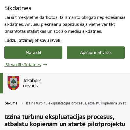
Pāriet uz lapas saturu
Sīkdatnes
Spied
lai meklētu
Enter
Lai šī tīmekļvietne darbotos, tā izmanto obligāti nepieciešamās
sīkdatnes. Ar Jūsu piekrišanu papildus šajā vietnē var tikt
izmantotas statistikas un sociālo mediju sīkdatnes.
Lūdzu, atzīmējiet savu izvēli:
Noraidīt
Apstiprināt visas
Pārvaldīt sīkdatnes
Sākums
Izzina turbīnu ekspluatācijas procesus, atbalstu kopienām un start
Izzina turbīnu ekspluatācijas procesus,
atbalstu kopienām un startē pilotprojektu