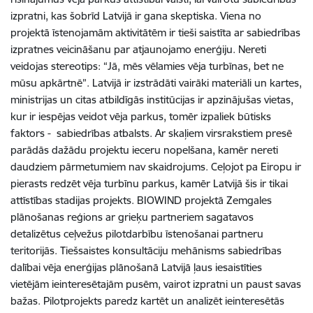
izpratni, kas šobrīd Latvijā ir gana skeptiska. Viena no
projektā īstenojamām aktivitātēm ir tieši saistīta ar sabiedrības
izpratnes veicināšanu par atjaunojamo enerģiju. Nereti
veidojas stereotips: “Jā, mēs vēlamies vēja turbīnas, bet ne
mūsu apkārtnē”. Latvijā ir izstrādāti vairāki materiāli un kartes,
ministrijas un citas atbildīgās institūcijas ir apzinājušas vietas,
kur ir iespējas veidot vēja parkus, tomēr izpaliek būtisks
faktors -
sabiedrības atbalsts. Ar skaļiem virsrakstiem presē
parādās dažādu projektu ieceru nopelšana, kamēr nereti
daudziem pārmetumiem nav skaidrojums. Ceļojot pa Eiropu ir
pierasts redzēt vēja turbīnu parkus, kamēr Latvijā šis ir tikai
attīstības stadijas projekts. BIOWIND projektā Zemgales
plānošanas reģions ar grieķu partneriem sagatavos
detalizētus ceļvežus pilotdarbību īstenošanai partneru
teritorijās. Tiešsaistes konsultāciju mehānisms sabiedrības
dalībai vēja enerģijas plānošanā Latvijā ļaus iesaistīties
vietējām ieinteresētajām pusēm, vairot izpratni un paust savas
bažas. Pilotprojekts paredz kartēt un analizēt ieinteresētās