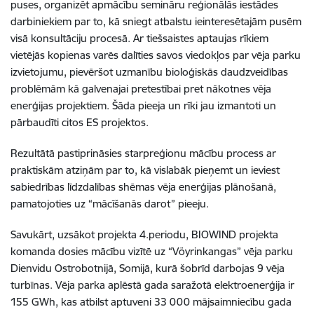
puses, organizēt apmācību semināru reģionālās iestādes
darbiniekiem par to, kā sniegt atbalstu ieinteresētajām pusēm
visā konsultāciju procesā. Ar tiešsaistes aptaujas rīkiem
vietējās kopienas varēs dalīties savos viedokļos par vēja parku
izvietojumu, pievēršot uzmanību bioloģiskās daudzveidības
problēmām kā galvenajai pretestībai pret nākotnes vēja
enerģijas projektiem. Šāda pieeja un rīki jau izmantoti un
pārbaudīti citos ES projektos.
Rezultātā pastiprināsies starpreģionu mācību process ar
praktiskām atziņām par to, kā vislabāk pieņemt un ieviest
sabiedrības līdzdalības shēmas vēja enerģijas plānošanā,
pamatojoties uz “mācīšanās darot” pieeju.
Savukārt, uzsākot projekta 4.periodu, BIOWIND projekta
komanda dosies mācību vizītē uz “Vöyrinkangas” vēja parku
Dienvidu Ostrobotnijā, Somijā, kurā šobrīd darbojas 9 vēja
turbīnas. Vēja parka aplēstā gada saražotā elektroenerģija ir
155 GWh, kas atbilst aptuveni 33 000 mājsaimniecību gada