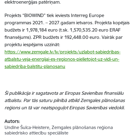
elektroenerģijas patēriņam.
Projekts “BIOWIND” tiek ieviests Interreg Europe
programmas 2021. – 2027.gadam ietvaros. Projekta kopējais
budžets ir 1,978,184 euro (t.sk. 1,570,535.20 euro ERAF
finansējums). ZPR budžets ir 192,448.00 euro. Vairāk par
projektu iespējams uzzināt:
https://www.zemgale.lv/lv/projekts/uzlabot-sabiedribas-
atbalstu-veja-energijai-es-regionos-pielietojot-uz-vidi-un-
sabiedriba-balstitu-planosanu
Šī publikācija ir sagatavota ar Eiropas Savienības finansiālu
atbalstu. Par tās saturu pilnībā atbild Zemgales plānošanas
reģions un tā var neatspoguļot Eiropas Savienības viedokli.
Autors:
Undīne Šulca-Heistere, Zemgales plānošanas reģiona
sabiedrisko attiecību speciāliste