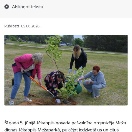
Atskaņot tekstu
Publicēts: 05.06.2026.
Šī gada 5. jūnijā Jēkabpils novada pašvaldība organizēja Meža
dienas Jēkabpils Mežaparkā, pulcējot iedzīvotājus un citus