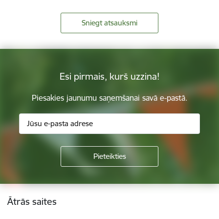
Sniegt atsauksmi
Esi pirmais, kurš uzzina!
Piesakies jaunumu saņemšanai savā e-pastā.
Kājene
Ātrās saites