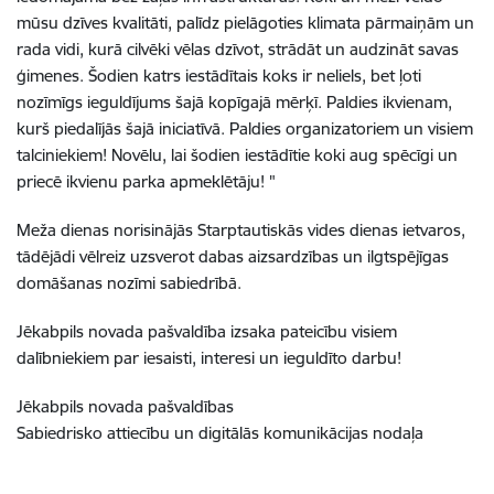
mūsu dzīves kvalitāti, palīdz pielāgoties klimata pārmaiņām un
rada vidi, kurā cilvēki vēlas dzīvot, strādāt un audzināt savas
ģimenes. Šodien katrs iestādītais koks ir neliels, bet ļoti
nozīmīgs ieguldījums šajā kopīgajā mērķī. Paldies ikvienam,
kurš piedalījās šajā iniciatīvā. Paldies organizatoriem un visiem
talciniekiem! Novēlu, lai šodien iestādītie koki aug spēcīgi un
priecē ikvienu parka apmeklētāju! "
Meža dienas norisinājās Starptautiskās vides dienas ietvaros,
tādējādi vēlreiz uzsverot dabas aizsardzības un ilgtspējīgas
domāšanas nozīmi sabiedrībā.
Jēkabpils novada pašvaldība izsaka pateicību visiem
dalībniekiem par iesaisti, interesi un ieguldīto darbu!
Jēkabpils novada pašvaldības
Sabiedrisko attiecību un digitālās komunikācijas nodaļa