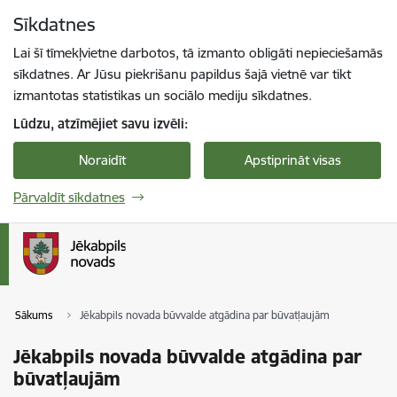
Pāriet uz lapas saturu
Sīkdatnes
Spied
lai meklētu
Enter
Lai šī tīmekļvietne darbotos, tā izmanto obligāti nepieciešamās
sīkdatnes. Ar Jūsu piekrišanu papildus šajā vietnē var tikt
izmantotas statistikas un sociālo mediju sīkdatnes.
Lūdzu, atzīmējiet savu izvēli:
Noraidīt
Apstiprināt visas
Pārvaldīt sīkdatnes
Sākums
Jēkabpils novada būvvalde atgādina par būvatļaujām
Jēkabpils novada būvvalde atgādina par
būvatļaujām