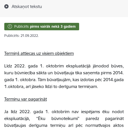
Atskaņot tekstu
Publicēts
pirms vairāk nekā 3 gadiem
Publicēts: 21.09.2022.
Termiņš attiecas uz visiem objektiem
Līdz 2022. gada 1. oktobrim ekspluatācijā jānodod būves,
kuru būvniecība sākta un būvatļauja tika saņemta pirms 2014.
gada 1. oktobra. Tām būvatļaujām, kas izdotas pēc 2014.gada
1.oktobra, arī jāseko līdzi to derīguma termiņam.
Termiņu var pagarināt
Ja līdz 2022. gada 1. oktobrim nav iespējams ēku nodot
ekspluatācijā, “Ēku būvnoteikumi” paredz pagarināt
būvatļaujas derīguma termiņu arī pēc normatīvajos aktos