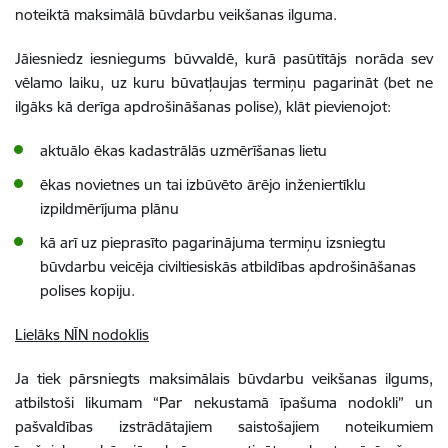
noteiktā maksimālā būvdarbu veikšanas ilguma.
Jāiesniedz iesniegums būvvaldē, kurā pasūtītājs norāda sev
vēlamo laiku, uz kuru būvatļaujas termiņu pagarināt (bet ne
ilgāks kā derīga apdrošināšanas polise), klāt pievienojot:
aktuālo ēkas kadastrālās uzmērīšanas lietu
ēkas novietnes un tai izbūvēto ārējo inženiertīklu
izpildmērījuma plānu
kā arī uz pieprasīto pagarinājuma termiņu izsniegtu
būvdarbu veicēja civiltiesiskās atbildības apdrošināšanas
polises kopiju.
Lielāks NĪN nodoklis
Ja tiek pārsniegts maksimālais būvdarbu veikšanas ilgums,
atbilstoši likumam “Par nekustamā īpašuma nodokli” un
pašvaldības izstrādātajiem saistošajiem noteikumiem