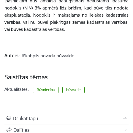
īpašniekam būs jāmaksā paaugstināts nekustamā īpašuma
nodoklis (NĪN) 3% apmērā līdz brīdim, kad būve tiks nodota
ekspluatācijā. Nodoklis ir maksājams no lielākās kadastrālās
vērtības: vai nu būvei piekritīgās zemes kadastrālās vērtības,
vai būves kadastrālās vērtības.
Autors:
Jēkabpils novada būvvalde
Saistītas tēmas
Aktualitātes:
Būvniecība
būvvalde
Drukāt lapu
Dalīties