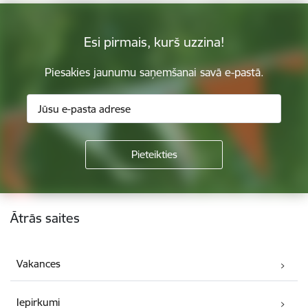
Esi pirmais, kurš uzzina!
Piesakies jaunumu saņemšanai savā e-pastā.
Kājene
Ātrās saites
Vakances
Iepirkumi