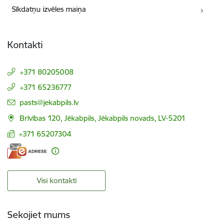
Sīkdatņu izvēles maiņa
Kontakti
+371 80205008
+371 65236777
E-pasts:
pasts@jekabpils.lv
Brīvības 120, Jēkabpils, Jēkabpils novads, LV-5201
+371 65207304
Visi kontakti
Sekojiet mums