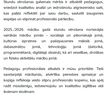
Stundu vērošanas galvenais mērķis ir atbalstīt pedagogus,
sniedzot kvalitatīvu analīzi un iedrošinošu atgriezenisko saiti,
kas palīdz reflektēt par savu darbu, saskatīt izaugsmes
iespējas un stiprināt profesionālo pārliecību.
2025./2026. mācību gadā stundu vērošana norisinājās
vairākās mācību jomās – sociālajā un pilsoniskajā jomā,
kultūras izpratnes un pašizpausmes mākslā jomā,
dabaszinātņu jomā, tehnoloģiju jomā (datorikā,
programmēšanā, digitālajā dizainā), kā arī veselības, drošības
un fizisko aktivitāšu mācību jomā.
Pedagogu profesionālais atbalsts ir mūsu prioritāte. Tieši
savstarpējā mācīšanās, atvērtība pieredzes apmaiņai un
kopīga refleksija veido stipru profesionālo kopienu, kas spēj
radīt mūsdienīgu, iedvesmojošu un kvalitatīvu izglītības vidi
ikvienam skolēnam.