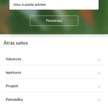
Kājene
Ātrās saites
Vakances
Iepirkumi
Projekti
Pašvaldība