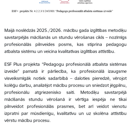
Maijā noslēdzās 2025./2026. mācību gada izglītības metodiķu
savstarpējās mācīšanās un stundu vērošanas cikls – nozīmīgs
profesionālās pilnveides posms, kas stiprina pedagogu
atbalsta sistēmu un veicina kvalitatīvas izglītības attīstību.
ESF Plus projekta “Pedagogu profesionālā atbalsta sistēmas
izveide” pamatā ir pārliecība, ka profesionālā izaugsme
visveiksmīgāk notiek sadarbībā – daloties pieredzē, vērojot
kolēģu darbu, analizējot mācību procesu un sniedzot jēgpilnu,
profesionālu atgriezenisko saiti. Metodiķu savstarpējā
mācīšanās stundu vērošanā ir vērtīga iespēja ne tikai
pilnveidot profesionālās prasmes, bet arī veidot vienotu
izpratni par mūsdienīgu, kvalitatīvu un uz skolēna attīstību
vērstu mācību procesu.