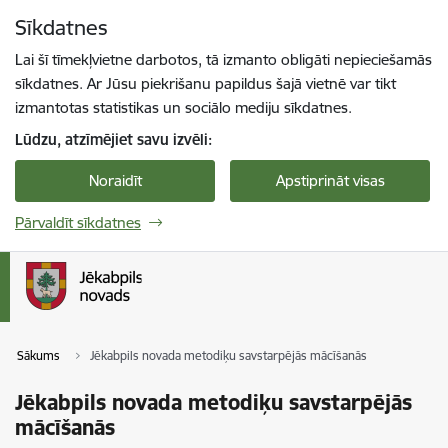
Pāriet uz lapas saturu
Sīkdatnes
Spied
lai meklētu
Enter
Lai šī tīmekļvietne darbotos, tā izmanto obligāti nepieciešamās
sīkdatnes. Ar Jūsu piekrišanu papildus šajā vietnē var tikt
izmantotas statistikas un sociālo mediju sīkdatnes.
Lūdzu, atzīmējiet savu izvēli:
Noraidīt
Apstiprināt visas
Pārvaldīt sīkdatnes
Sākums
Jēkabpils novada metodiķu savstarpējās mācīšanās
Jēkabpils novada metodiķu savstarpējās
mācīšanās