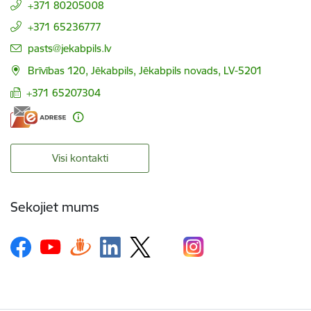
+371 80205008
+371 65236777
E-pasts:
pasts@jekabpils.lv
Brīvības 120, Jēkabpils, Jēkabpils novads, LV-5201
+371 65207304
Visi kontakti
Sekojiet mums