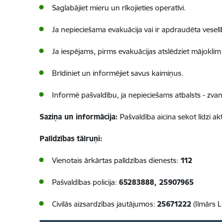
Saglabājiet mieru un rīkojieties operatīvi.
Ja nepieciešama evakuācija vai ir apdraudēta veselī
Ja iespējams, pirms evakuācijas atslēdziet mājoklim
Brīdiniet un informējiet savus kaimiņus.
Informē pašvaldību, ja nepieciešams atbalsts - zvani
Saziņa un informācija:
Pašvaldība aicina sekot līdzi
Palīdzības tālruņi:
Vienotais ārkārtas palīdzības dienests:
112
Pašvaldības policija:
65283888, 25907965
Civilās aizsardzības jautājumos:
25671222
(Ilmārs L