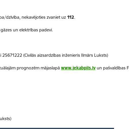
ba/dzīvība, nekavējoties zvaniet uz
112
.
 gāzes un elektrības padevi.
 25671222 (Civilās aizsardzības inženieris Ilmārs Luksts)
 aktuālajām prognozēm mājaslapā
www.jekabpils.lv
un pašvaldības 
uksts)