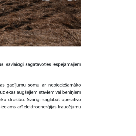
s, savlaicīgi sagatavoties iespējamajiem
ārtas gadījumu somu ar nepieciešamāko
s uz ēkas augšējiem stāviem vai bēniņiem
ku drošību. Svarīgi saglabāt operatīvo
 pieejams arī elektroenerģijas traucējumu