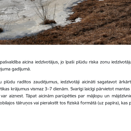
švaldība aicina iedzīvotājus, jo īpaši plūdu riska zonu iedzīvotāju
ējuma gadījumā.
 plūdu radītos zaudējumus, iedzīvotāji aicināti sagatavot ārk
tikas krājumus vismaz 3–7 dienām. Svarīgi laicīgi pārvietot manta
ar aiznest. Tāpat aicinām parūpēties par mājlopu un mājdzīvnie
ilajos tālruņos vai pierakstīt tos fiziskā formātā (uz papīra), kas