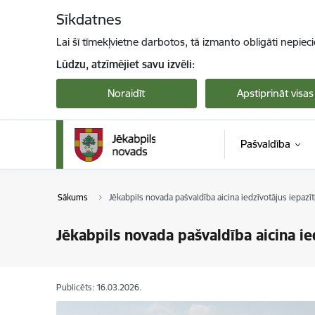
Pāriet uz lapas saturu
Sīkdatnes
Lai šī tīmekļvietne darbotos, tā izmanto obligāti nepiec
Lūdzu, atzīmējiet savu izvēli:
Noraidīt
Apstiprināt visas
Pašvaldība
Sākums
Jēkabpils novada pašvaldība aicina iedzīvotājus iepazī
Jēkabpils novada pašvaldība aicina ie
Publicēts: 16.03.2026.