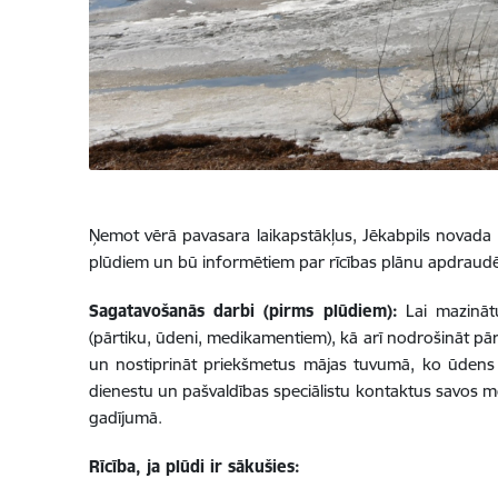
Ņemot vērā pavasara laikapstākļus, Jēkabpils novada pa
plūdiem un bū informētiem par rīcības plānu apdraud
Sagatavošanās darbi (pirms plūdiem):
Lai mazinātu
(pārtiku, ūdeni, medikamentiem), kā arī nodrošināt pār
un nostiprināt priekšmetus mājas tuvumā, ko ūdens v
dienestu un pašvaldības speciālistu kontaktus savos mob
gadījumā.
Rīcība, ja plūdi ir sākušies: