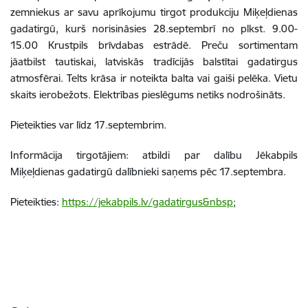
zemniekus ar savu aprīkojumu tirgot produkciju Miķeļdienas
gadatirgū, kurš norisināsies 28.septembrī no plkst. 9.00-
15.00 Krustpils brīvdabas estrādē. Preču sortimentam
jāatbilst tautiskai, latviskās tradīcijās balstītai gadatirgus
atmosfērai. Telts krāsa ir noteikta balta vai gaiši pelēka. Vietu
skaits ierobežots. Elektrības pieslēgums netiks nodrošināts.
Pieteikties var līdz 17.septembrim.
Informācija tirgotājiem: atbildi par dalību Jēkabpils
Miķeļdienas gadatirgū dalībnieki saņems pēc 17.septembra.
Pieteikties:
https://jekabpils.lv/gadatirgus&nbsp
;