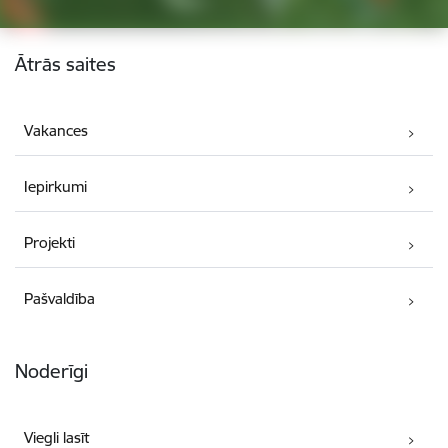
Kājene
Ātrās saites
Vakances
Iepirkumi
Projekti
Pašvaldība
Noderīgi
Viegli lasīt