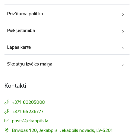
Privātuma politika
Piekļūstamība
Lapas karte
Sīkdatņu izvēles maiņa
Kontakti
+371 80205008
+371 65236777
E-pasts:
pasts@jekabpils.lv
Brīvības 120, Jēkabpils, Jēkabpils novads, LV-5201