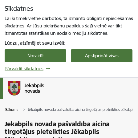
Pāriet uz lapas saturu
Sīkdatnes
Spied
lai meklētu
Enter
Lai šī tīmekļvietne darbotos, tā izmanto obligāti nepieciešamās
sīkdatnes. Ar Jūsu piekrišanu papildus šajā vietnē var tikt
izmantotas statistikas un sociālo mediju sīkdatnes.
Lūdzu, atzīmējiet savu izvēli:
Noraidīt
Apstiprināt visas
Pārvaldīt sīkdatnes
Sākums
Jēkabpils novada pašvaldība aicina tirgotājus pieteikties Jēkabpil
Jēkabpils novada pašvaldība aicina
tirgotājus pieteikties Jēkabpils