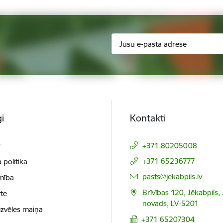
i
Kontakti
t
+371 80205008
+371 65236777
 politika
E-pasts:
pasts@jekabpils.lv
mība
Brīvības 120, Jēkabpils,
te
novads, LV-5201
izvēles maiņa
+371 65207304