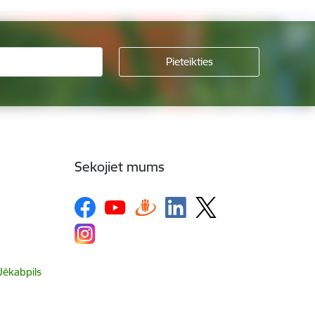
Sekojiet mums
 Jēkabpils