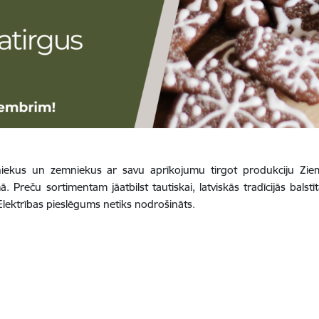
tniekus un zemniekus ar savu aprīkojumu tirgot produkciju Ziem
Preču sortimentam jāatbilst tautiskai, latviskās tradīcijās balstīt
. Elektrības pieslēgums netiks nodrošināts.