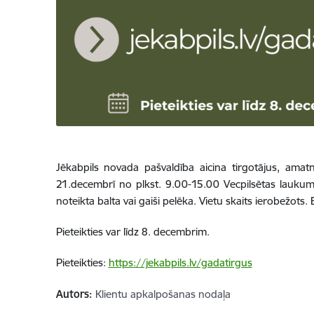
Jēkabpils novada pašvaldība aicina tirgotājus, ama
21.decembrī no plkst. 9.00-15.00 Vecpilsētas laukumā. 
noteikta balta vai gaiši pelēka. Vietu skaits ierobežots
Pieteikties var līdz 8. decembrim.
Pieteikties:
https://jekabpils.lv/gadatirgus
Autors:
Klientu apkalpošanas nodaļa