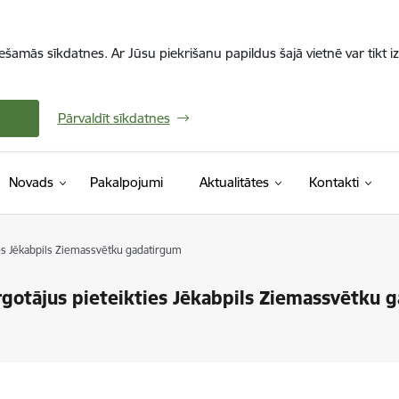
iešamās sīkdatnes. Ar Jūsu piekrišanu papildus šajā vietnē var tikt i
Pārvaldīt sīkdatnes
Novads
Pakalpojumi
Aktualitātes
Kontakti
ties Jēkabpils Ziemassvētku gadatirgum
irgotājus pieteikties Jēkabpils Ziemassvētku 