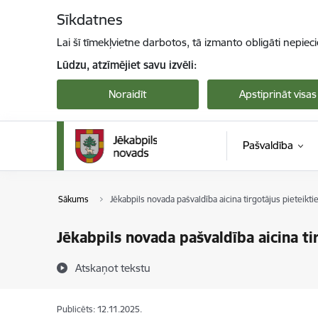
Pāriet uz lapas saturu
Sīkdatnes
Lai šī tīmekļvietne darbotos, tā izmanto obligāti nepiec
Lūdzu, atzīmējiet savu izvēli:
Noraidīt
Apstiprināt visas
Pašvaldība
Sākums
Jēkabpils novada pašvaldība aicina tirgotājus pieteik
Jēkabpils novada pašvaldība aicina t
Atskaņot tekstu
Publicēts: 12.11.2025.