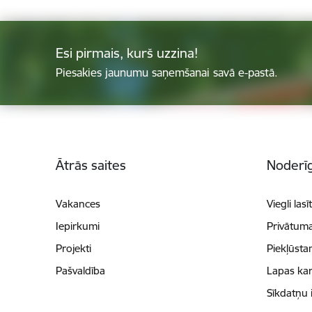
Esi pirmais, kurš uzzina!
Piesakies jaunumu saņemšanai savā e-pastā.
Kājene
Ātrās saites
Noderīg
Vakances
Viegli lasī
Iepirkumi
Privātuma
Projekti
Piekļūsta
Pašvaldība
Lapas kar
Sīkdatņu 