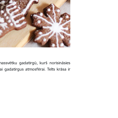
assvētku gadatirgū, kurš norisināsies
ai gadatirgus atmosfērai. Telts krāsa ir