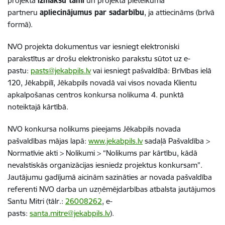
projekta
izmaksu tāmi
un projekta pieteikuma
partneru
apliecinājumus par sadarbību
, ja attiecināms (brīvā
formā).
NVO projekta dokumentus var iesniegt elektroniski
parakstītus ar drošu elektronisko parakstu sūtot uz e-
pastu:
pasts@jekabpils.lv
vai iesniegt pašvaldībā: Brīvības ielā
120, Jēkabpilī, Jēkabpils novadā vai visos novada Klientu
apkalpošanas centros konkursa nolikuma 4. punktā
noteiktajā kārtībā.
NVO konkursa nolikums pieejams Jēkabpils novada
pašvaldības mājas lapā:
www.jekabpils.lv
sadaļā Pašvaldība >
Normatīvie akti > Nolikumi > “Nolikums par kārtību, kādā
nevalstiskās organizācijas iesniedz projektus konkursam”.
Jautājumu gadījumā aicinām sazināties ar novada pašvaldība
referenti NVO darba un uzņēmējdarbības atbalsta jautājumos
Santu Mitri (tālr.:
26008262
, e-
pasts:
santa.mitre@jekabpils.lv
).