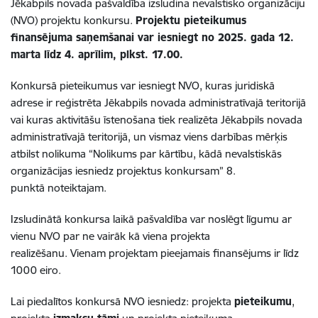
Jēkabpils novada pašvaldība izsludina nevalstisko organizāciju
(NVO)
projektu konkursu.
Projektu pieteikumus
finansējuma saņemšanai var iesniegt no 2025. gada 12.
marta līdz 4. aprīlim, plkst. 17.00.
Konkursā pieteikumus var iesniegt NVO, kuras juridiskā
adrese ir reģistrēta Jēkabpils novada administratīvajā teritorijā
vai kuras aktivitāšu īstenošana tiek realizēta Jēkabpils novada
administratīvajā teritorijā, un vismaz viens darbības mērķis
atbilst nolikuma “Nolikums par kārtību, kādā nevalstiskās
organizācijas iesniedz projektus konkursam” 8.
punktā noteiktajam.
Izsludinātā konkursa laikā pašvaldība var noslēgt līgumu ar
vienu NVO par ne vairāk kā viena projekta
realizēšanu. Vienam projektam pieejamais finansējums ir līdz
1000 eiro.
Lai piedalītos konkursā NVO iesniedz: projekta
pieteikumu
,