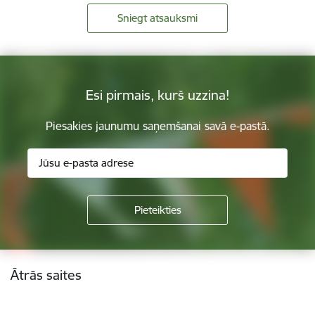
Sniegt atsauksmi
Esi pirmais, kurš uzzina!
Piesakies jaunumu saņemšanai savā e-pastā.
Kājene
Ātrās saites