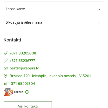
Lapas karte
Sīkdatņu izvēles maiņa
Kontakti
+371 80205008
+371 65236777
E-pasts:
pasts@jekabpils.lv
Brīvības 120, Jēkabpils, Jēkabpils novads, LV-5201
+371 65207304
Visi kontakti