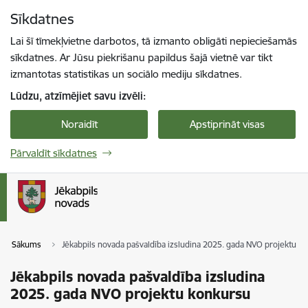
Pāriet uz lapas saturu
Sīkdatnes
Spied
lai meklētu
Enter
Lai šī tīmekļvietne darbotos, tā izmanto obligāti nepieciešamās
sīkdatnes. Ar Jūsu piekrišanu papildus šajā vietnē var tikt
izmantotas statistikas un sociālo mediju sīkdatnes.
Lūdzu, atzīmējiet savu izvēli:
Noraidīt
Apstiprināt visas
Pārvaldīt sīkdatnes
Sākums
Jēkabpils novada pašvaldība izsludina 2025. gada NVO projektu k
Jēkabpils novada pašvaldība izsludina
2025. gada NVO projektu konkursu