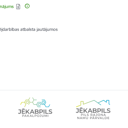
inājums
jdarbības atbalsta jautājumos