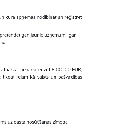
ā un kura apņemas nodibināt un reģistrēt
r pretendēt gan jaunie uzņēmumi, gan
umu.
ā atbalsta, nepārsniedzot 8000,00 EUR,
tikpat lielam kā valsts un pašvaldības
atums uz pasta nosūtīšanas zīmoga