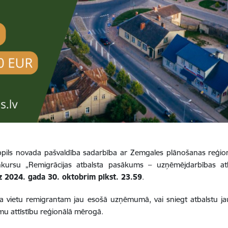
Jēkabpils novada pašvaldība sadarbība ar Zemgales plānošanas reģi
konkursu „Remigrācijas atbalsta pasākums – uzņēmējdarbības atb
īdz 2024. gada 30. oktobrim plkst. 23.59
.
rba vietu remigrantam jau esošā uzņēmumā, vai sniegt atbalstu
mu attīstību reģionālā mērogā.