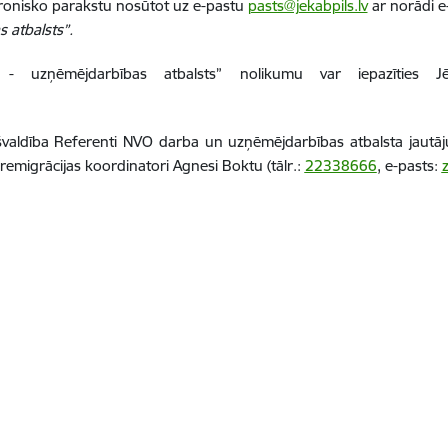
ktronisko parakstu nosūtot uz e-pastu
pasts@jekabpils.lv
ar norādi e
 atbalsts”.
- uzņēmējdarbības atbalsts” nolikumu var iepazīties J
valdība Referenti NVO darba un uzņēmējdarbības atbalsta jautāju
remigrācijas koordinatori Agnesi Boktu (tālr.:
22338666
,
e-pasts: