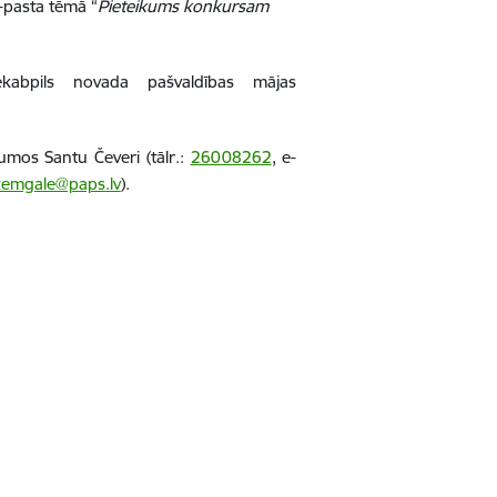
-pasta tēmā “
Pieteikums konkursam
ēkabpils novada pašvaldības mājas
mos Santu Čeveri (tālr.:
26008262
, e-
zemgale@paps.lv
).