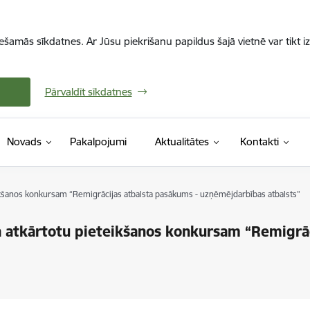
iešamās sīkdatnes. Ar Jūsu piekrišanu papildus šajā vietnē var tikt i
Pārvaldīt sīkdatnes
Novads
Pakalpojumi
Aktualitātes
Kontakti
eikšanos konkursam “Remigrācijas atbalsta pasākums - uzņēmējdarbības atbalsts”
a atkārtotu pieteikšanos konkursam “Remigrāc