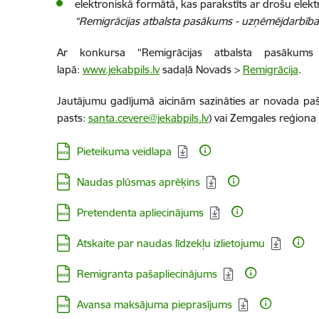
elektroniskā formātā, kas parakstīts ar drošu ele
“Remigrācijas atbalsta pasākums - uzņēmējdarbības
Ar konkursa “Remigrācijas atbalsta pasākums 
lapā:
www.jekabpils.lv
sadaļā Novads >
Remigrācija
.
Jautājumu gadījumā aicinām sazināties ar novada paš
pasts:
santa.cevere@jekabpils.lv
) vai Zemgales reģiona 
Lejupielādēt:
Pieteikuma veidlapa
Lejupielādēt:
Naudas plūsmas aprēķins
Lejupielādēt:
Pretendenta apliecinājums
Lejupielādēt:
Atskaite par naudas līdzekļu izlietojumu
Lejupielādēt:
Remigranta pašapliecinājums
Lejupielādēt:
Avansa maksājuma pieprasījums