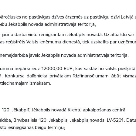
 pārcēlusies no pastāvīgas dzīves ārzemēs uz pastāvīgu dzīvi Latvij
 Jēkabpils novada administratīvajā teritorijā;
u jaunu darba vietu remigrantam Jēkabpils novadā. Uz atbalstu va
kas reģistrēts Valsts ieņēmumu dienestā, tiek uzskatīts par uzņēm
mējdarbība jāveic Jēkabpils novada administratīvajā teritorijā.
 summa nepārsniedz 12000,00 EUR, kas sastāv no valsts piešķirt
 Konkursa dalībnieka privātajam līdzfinansējumam jābūt vismaz 
ttiecināmajām izmaksām.
ā 120, Jēkabpilī, Jēkabpils novadā Klientu apkalpošanas centrā;
ldība, Brīvības ielā 120, Jēkabpils, Jēkabpils novads, LV-5201. D
kto iesniegšanas beigu termiņu;