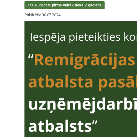
Publicēts
pirms vairāk nekā 2 gadiem
Publicēts: 30.07.2024.