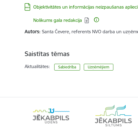
Lejupielādēt:
Objektivitātes un informācijas neizpaušanas apliec
Lejupielādēt:
Nolikums gala redakcija
Autors:
Santa Čevere, referents NVO darba un uzņēmē
Saistītas tēmas
Aktualitātes:
Sabiedrība
Uzņēmējiem