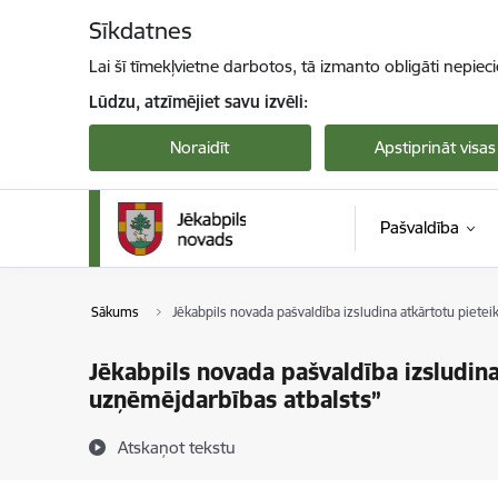
Pāriet uz lapas saturu
Sīkdatnes
Lai šī tīmekļvietne darbotos, tā izmanto obligāti nepiec
Lūdzu, atzīmējiet savu izvēli:
Noraidīt
Apstiprināt visas
Pašvaldība
Sākums
Jēkabpils novada pašvaldība izsludina atkārtotu piet
Jēkabpils novada pašvaldība izsludin
uzņēmējdarbības atbalsts”
Atskaņot tekstu