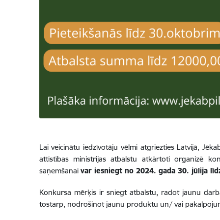
Lai veicinātu iedzīvotāju vēlmi atgriezties Latvijā, 
attīstības ministrijas atbalstu atkārtoti organizē 
saņemšanai
var iesniegt no 2024. gada 30. jūlija l
Konkursa mērķis ir sniegt atbalstu, radot jaunu da
tostarp, nodrošinot jaunu produktu un/ vai pakalpoju