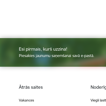
Esi pirmais, kurš uzzina!
Piesakies jaunumu saņemšanai savā e-pastā.
Kājene
Ātrās saites
Noderīg
Vakances
Viegli lasī