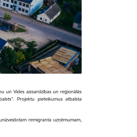
onu un Vides aizsardzības un reģionālās
alsts”. Projektu pieteikumus atbalsta
 jaunizveidotam remigranta uzņēmumam,