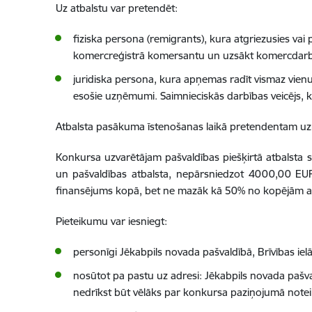
Uz atbalstu var pretendēt:
fiziska persona (remigrants), kura atgriezusies vai
komercreģistrā komersantu un uzsākt komercdarbību
juridiska persona, kura apņemas radīt vismaz vien
esošie uzņēmumi. Saimnieciskās darbības veicējs, 
Atbalsta pasākuma īstenošanas laikā pretendentam uzņē
Konkursa uzvarētājam pašvaldības piešķirtā atbalsta
un pašvaldības atbalsta, nepārsniedzot 4000,00 EUR.
finansējums kopā, bet ne mazāk kā 50% no kopējām a
Pieteikumu var iesniegt:
personīgi Jēkabpils novada pašvaldībā, Brīvības iel
nosūtot pa pastu uz adresi: Jēkabpils novada pašva
nedrīkst būt vēlāks par konkursa paziņojumā notei