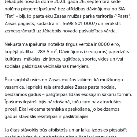
Jēkabpils novada dome 2024. gada 26. septembra sēdē
nolēma pieņemt īpašumā bez atlīdzības dāvinājumu no SIA
“Tet” – bijušo pasta ēku Zasas muižas parka teritorijā (“Pasts”,
Zasas
pagasts, kadastra nr.
5698 501 0007)
un ierakstīt
zemesgrāmatā uz Jēkabpils novada pašvaldības vārda.
Nekustamā īpašuma noteiktā tirgus vērtība ir 8000 eiro,
2
kopējā platība - 283.5 m
. Dāvinājums (ziedojums) paredzēts
kultūras, mākslas, zinātnes, izglītības, sporta, vides un/vai
sociālās palīdzības veicināšanas mērķiem.
Ēka saglabājusies no Zasas muižas laikiem, kā muižkungu
vasarnīca. Iepriekš tajā atradusies Zasas pasta nodaļa,
beidzamos gadus – palīgtelpas līdzās esošajam sakaru tornim.
Īpašums ilgstoši bijis pārdošanā, taču tam nav atradušies
pircēji. Ēkai veicama tehniskā apsekošana, jo beidzamos
gadus stāvoklis iekštelpās ir pasliktinājies.
Ja ēkas stāvoklis būs atbilstošs un ar laiku izdosies piesaistīt