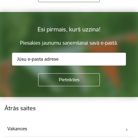
Esi pirmais, kurš uzzina!
Piesakies jaunumu saņemšanai savā e-pastā.
Kājene
Ātrās saites
Vakances