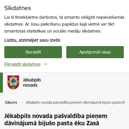
Pāriet uz lapas saturu
Sīkdatnes
Spied
lai meklētu
Enter
Lai šī tīmekļvietne darbotos, tā izmanto obligāti nepieciešamās
sīkdatnes. Ar Jūsu piekrišanu papildus šajā vietnē var tikt
izmantotas statistikas un sociālo mediju sīkdatnes.
Lūdzu, atzīmējiet savu izvēli:
Noraidīt
Apstiprināt visas
Pārvaldīt sīkdatnes
Sākums
Jēkabpils novada pašvaldība pieņem dāvinājumā bijušo pasta ēku 
Jēkabpils novada pašvaldība pieņem
dāvinājumā bijušo pasta ēku Zasā