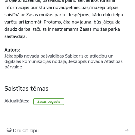
projektu līdzekļus, pašvaldība plāno šeit ierīkot tūrisma
informācijas punktu vai novadpētniecības/muzeja telpas
saistībā ar Zasas muižas parku. Iespējams, kādu daļu telpu
varētu arī iznomāt. Protams, ēka nav jauna, būs jāiegulda
daudz darba, taču tā ir neatņemama Zasas muižas parka
sastāvdaļa.
Autors:
Jēkabpils novada pašvaldības Sabiedrisko attiecību un
digitālās komunikācijas nodaļa, Jēkabpils novada Attīstības
pārvalde
Saistītas tēmas
Aktualitātes:
Zasas pagasts
Drukāt lapu