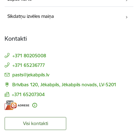
Sīkdatņu izvēles maiņa
Kontakti
+371 80205008
+371 65236777
E-pasts:
pasts@jekabpils.lv
Brīvības 120, Jēkabpils, Jēkabpils novads, LV-5201
+371 65207304
Visi kontakti