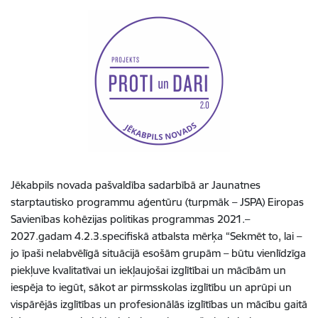
Jēkabpils novada pašvaldība sadarbībā ar Jaunatnes
starptautisko programmu aģentūru (turpmāk – JSPA) Eiropas
Savienības kohēzijas politikas programmas 2021.–
2027.gadam 4.2.3.specifiskā atbalsta mērķa “Sekmēt to, lai –
jo īpaši nelabvēlīgā situācijā esošām grupām – būtu vienlīdzīga
piekļuve kvalitatīvai un iekļaujošai izglītībai un mācībām un
iespēja to iegūt, sākot ar pirmsskolas izglītību un aprūpi un
vispārējās izglītības un profesionālās izglītības un mācību gaitā