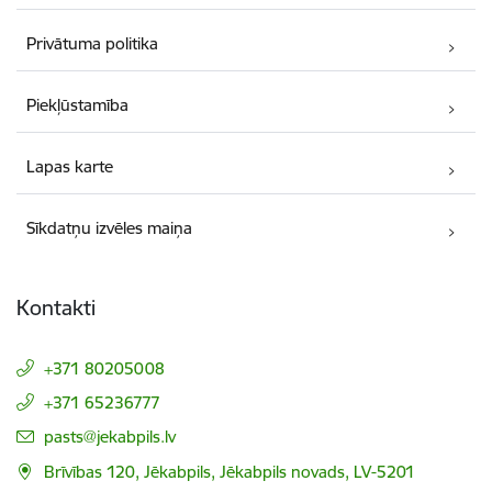
Privātuma politika
Piekļūstamība
Lapas karte
Sīkdatņu izvēles maiņa
Kontakti
+371 80205008
+371 65236777
E-pasts:
pasts@jekabpils.lv
Brīvības 120, Jēkabpils, Jēkabpils novads, LV-5201