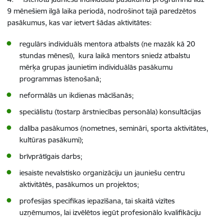
9 mēnešiem ilgā laika periodā, nodrošinot tajā paredzētos
pasākumus, kas var ietvert šādas aktivitātes:
regulārs individuāls mentora atbalsts (ne mazāk kā 20
stundas mēnesī),
kura laikā mentors sniedz atbalstu
mērķa grupas jaunietim individuālās pasākumu
programmas īstenošanā;
neformālās un ikdienas mācīšanās;
speciālistu (tostarp ārstniecības personāla) konsultācijas
dalība pasākumos (nometnes, semināri, sporta aktivitātes,
kultūras pasākumi);
brīvprātīgais darbs;
iesaiste nevalstisko organizāciju un jauniešu centru
aktivitātēs, pasākumos un projektos;
profesijas specifikas iepazīšana, tai skaitā vizītes
uzņēmumos, lai izvēlētos iegūt profesionālo kvalifikāciju