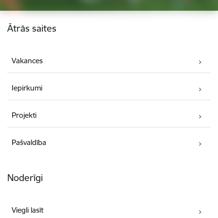
Kājene
Ātrās saites
Vakances
Iepirkumi
Projekti
Pašvaldība
Noderīgi
Viegli lasīt