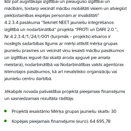
līdz pat augstākajai izglītībai un pieaugušo izglītībai un
mācībām, tostarp veicināt mācību mobilitāti visiem un atvieglot
piekļūstamības iespējas personām ar invaliditāti”
4.2.3.4.pasākuma “Sekmēt NEET jauniešu integrēšanos
izglītībā un nodarbinātībā” projekta “PROTI un DARI 2.0.”,
Nr.4.2.3.4/1/24/I/001 (turpmāk – projekts) ietvaros ir
noslēgts sadarbības līgums ar mērķi attīstīt mērķa grupas
jauniešu prasmes un veicināt viņu iesaisti mācību pasākumos
un izglītības ieguvē (tai skaitā aroda apguvē pie amata
meistara), nodarbinātībā vai Nodarbinātības valsts aģentūras
īstenotajos pasākumos, kā arī nevalstisko organizāciju vai
jauniešu centru darbībā.
Jēkabpils novada pašvaldībai projektā pieejamais finansējums
un sasniedzamais rezultāta rādītājs:
Projektā iesaistāmo Mērķa grupas jauniešu skaits: 30
Kopējais pieejamais finansējums (euro): 64 695,78