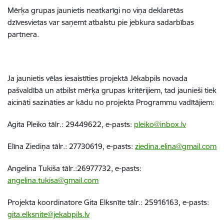
Mērķa grupas jaunietis neatkarīgi no viņa deklarētās
dzīvesvietas var saņemt atbalstu pie jebkura sadarbības
partnera.
Ja jaunietis vēlas iesaistīties projektā Jēkabpils novada
pašvaldībā un atbilst mērķa grupas kritērijiem, tad jaunieši tiek
aicināti sazināties ar kādu no projekta Programmu vadītājiem:
Agita Pleiko tālr.: 29449622, e-pasts:
pleiko@inbox.lv
Elīna Ziediņa tālr.: 27730619, e-pasts:
ziedina.elina@gmail.com
Angelina Tukiša tālr.:26977732, e-pasts:
angelina.tukisa@gmail.com
Projekta koordinatore Gita Elksnīte tālr.: 25916163, e-pasts:
gita.elksnite@jekabpils.lv