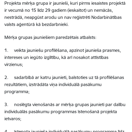
Projekta mērķa grupa ir jaunieši, kuri pirms iesaistes projektā
ir vecumā no 15 līdz 29 gadiem (ieskaitot) un nemācās,
nestrādā, neapgūst arodu un nav reģistrēti Nodarbinātības
valsts aģentūrā kā bezdarbnieki.
Mērķa grupas jauniešiem paredzētais atbalsts:
1.
veikta jauniešu profilēšana, apzinot jaunieša prasmes,
intereses un iegūto izglītību, kā arī nosakot attīstības
virzienus;
2.
sadarbībā ar katru jaunieti, balstoties uz tā profilēšanas
rezultātiem, izstrādāta viņa individuālā pasākumu
programma;
3.
noslēgta vienošanās ar mērķa grupas jaunieti par dalību
individuālās pasākumu programmas īstenošanā projekta
ietvaros;
4.
īstenota jaunieša individuālā pasākumu programma līdz