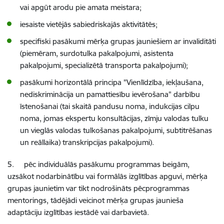
vai apgūt arodu pie amata meistara;
iesaiste vietējās sabiedriskajās aktivitātēs;
specifiski pasākumi mērķa grupas jauniešiem ar invaliditāti
(piemēram, surdotulka pakalpojumi, asistenta
pakalpojumi, specializētā transporta pakalpojumi);
pasākumi horizontālā principa "Vienlīdzība, iekļaušana,
nediskriminācija un pamattiesību ievērošana" darbību
īstenošanai (tai skaitā pandusu noma, indukcijas cilpu
noma, jomas ekspertu konsultācijas, zīmju valodas tulku
un vieglās valodas tulkošanas pakalpojumi, subtitrēšanas
un reāllaika) transkripcijas pakalpojumi).
5.
pēc individuālās pasākumu programmas beigām,
uzsākot nodarbinātību vai formālās izglītības apguvi, mērķa
grupas jaunietim var tikt nodrošināts pēcprogrammas
mentorings, tādējādi veicinot mērķa grupas jaunieša
adaptāciju izglītības iestādē vai darbavietā.