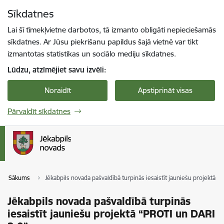
Pāriet uz lapas saturu
Sīkdatnes
Spied
lai meklētu
Enter
Lai šī tīmekļvietne darbotos, tā izmanto obligāti nepieciešamās
sīkdatnes. Ar Jūsu piekrišanu papildus šajā vietnē var tikt
izmantotas statistikas un sociālo mediju sīkdatnes.
Lūdzu, atzīmējiet savu izvēli:
Noraidīt
Apstiprināt visas
Pārvaldīt sīkdatnes
Sākums
Jēkabpils novada pašvaldībā turpinās iesaistīt jauniešu projektā 
Jēkabpils novada pašvaldībā turpinās
iesaistīt jauniešu projektā “PROTI un DARI