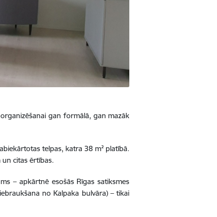
u organizēšanai gan formālā, gan mazāk
biekārtotas telpas, katra 38 m² platībā.
n citas ērtības.
ājums – apkārtnē esošās Rīgas satiksmes
iebraukšana no Kalpaka bulvāra) – tikai