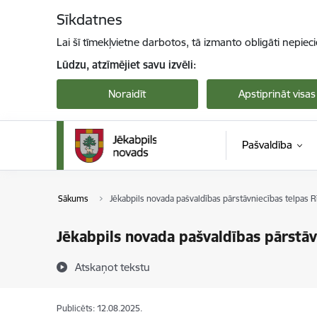
Pāriet uz lapas saturu
Sīkdatnes
Lai šī tīmekļvietne darbotos, tā izmanto obligāti nepiec
Lūdzu, atzīmējiet savu izvēli:
Noraidīt
Apstiprināt visas
Pašvaldība
Sākums
Jēkabpils novada pašvaldības pārstāvniecības telpas
Jēkabpils novada pašvaldības pārstā
Atskaņot tekstu
Publicēts: 12.08.2025.