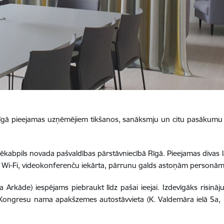
 Rīgā pieejamas uzņēmējiem tikšanos, sanāksmju un citu pasākum
ēkabpils novada pašvaldības pārstāvniecībā Rīgā. Pieejamas divas la
 Wi-Fi, videokonferenču iekārta, pārrunu galds astoņām personām u
a Arkāde) iespējams piebraukt līdz pašai ieejai. Izdevīgāks risin
i Kongresu nama apakšzemes autostāvvieta (K. Valdemāra ielā 5a, 