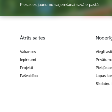
Piesakies jaunumu saņemšanai savā e-pastā.
Kājene
Ātrās saites
Noderīg
Vakances
Viegli lasī
Iepirkumi
Privātuma
Projekti
Piekļūsta
Pašvaldība
Lapas kar
Sīkdatņu 