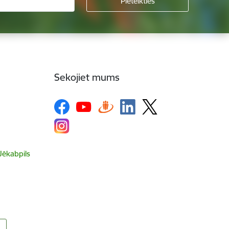
Sekojiet mums
 Jēkabpils