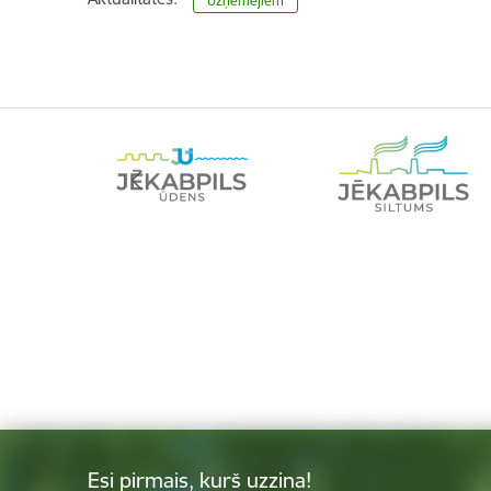
Uzņēmējiem
Esi pirmais, kurš uzzina!