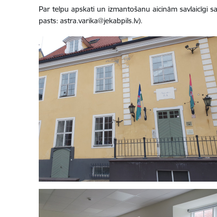
Par telpu apskati un izmantošanu aicinām savlaicīgi sa
pasts:
astra.varika@jekabpils.lv
).