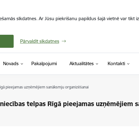
iešamās sīkdatnes. Ar Jūsu piekrišanu papildus šajā vietnē var tikt i
Pārvaldīt sīkdatnes
Novads
Pakalpojumi
Aktualitātes
Kontakti
 Rīgā pieejamas uzņēmējiem sanāksmju organizēšanai
vniecības telpas Rīgā pieejamas uzņēmējiem 