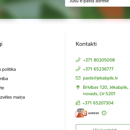
i
Kontakti
t
+371 80205008
+371 65236777
 politika
E-pasts:
pasts@jekabpils.lv
mība
Brīvības 120, Jēkabpils,
te
novads, LV-5201
izvēles maiņa
+371 65207304