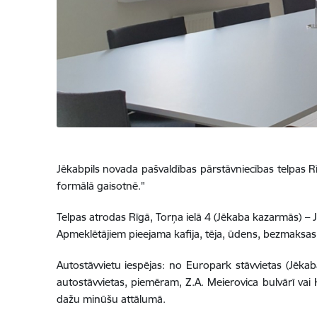
Jēkabpils novada pašvaldības pārstāvniecības telpas
formālā gaisotnē."
Telpas atrodas Rīgā, Torņa ielā 4 (Jēkaba kazarmās) – J
Apmeklētājiem pieejama kafija, tēja, ūdens, bezmaksas
Autostāvvietu iespējas: no Europark stāvvietas (Jēkab
autostāvvietas, piemēram, Z.A. Meierovica bulvārī va
dažu minūšu attālumā.