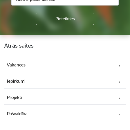
Kājene
Ātrās saites
Vakances
Iepirkumi
Projekti
Pašvaldība