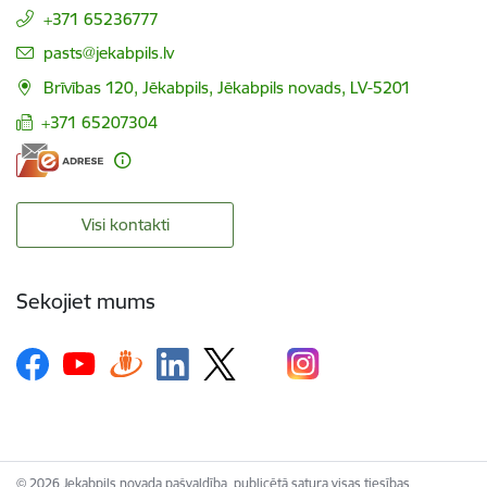
+371 65236777
E-pasts:
pasts@jekabpils.lv
Brīvības 120, Jēkabpils, Jēkabpils novads, LV-5201
+371 65207304
Visi kontakti
Sekojiet mums
© 2026 Jekabpils novada pašvaldība, publicētā satura visas tiesības