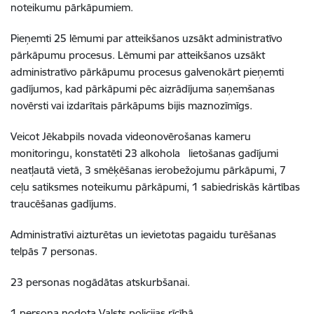
noteikumu pārkāpumiem.
Pieņemti 25 lēmumi par atteikšanos uzsākt administratīvo
pārkāpumu procesus. Lēmumi par atteikšanos uzsākt
administratīvo pārkāpumu procesus galvenokārt pieņemti
gadījumos, kad pārkāpumi pēc aizrādījuma saņemšanas
novērsti vai izdarītais pārkāpums bijis maznozīmīgs.
Veicot Jēkabpils novada videonovērošanas kameru
monitoringu, konstatēti 23 alkohola lietošanas gadījumi
neatļautā vietā, 3 smēķēšanas ierobežojumu pārkāpumi, 7
ceļu satiksmes noteikumu pārkāpumi, 1 sabiedriskās kārtības
traucēšanas gadījums.
Administratīvi aizturētas un ievietotas pagaidu turēšanas
telpās 7 personas.
23 personas nogādātas atskurbšanai.
1 persona nodota Valsts policijas rīcībā.