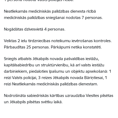
Neatliekamās medicīniskās palīdzības dienesta rīcībā
medicīniskās palīdzības sniegšanai
nodotas 7 personas.
Nogādātas dzīvesvietā 4 personas.
Veiktas 2 ielu tirdzniecības noteikumu ievērošanas kontroles.
Pārbaudītas 25 personas. Pārkāpumi netika konstatēti.
Sniegts atbalsts Jēkabpils novada pašvaldības iestāžu,
kapitālsabiedrību un struktūrvienību, kā arī valsts iestāžu
darbiniekiem, piedaloties īpašumu un objektu apsekošanā: 1
reizi Valsts policijai, 3 reizes Jēkabpils novada Bāriņtiesai, 1
reizi Neatliekamās medicīniskās palīdzības dienestam.
Nodrošināta sabiedriskās kārtības uzraudzība Viesītes pilsētas
un Jēkabpils pilsētas svētku laikā.