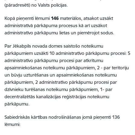
(pāradresēti) no Valsts policijas.
Kopā pieņemti lēmumi
146
materiālos, atsakot uzsākt
administratīvā pārkāpuma procesus kā arī uzsākot
administratīvo pārkāpumu lietas un piemērojot sodus.
Par Jēkabpils novada domes saistošo noteikumu
pārkāpumiem uzsākti 10 administratīvo pārkāpumu procesi: 5
administratīvo pārkāpumu procesi par atkritumu
apsaimniekošanas noteikumu pārkāpumiem, 2 - par teritoriju
un būvju uzturēšanas un apsaimniekošanas noteikumu
pārkāpumiem, 2 administratīvo pārkāpumu procesi par
dzīvnieku turēšanas noteikumu pārkāpumiem, 1- par
decentralizētās kanalizācijas reģistrācijas noteikumu
pārkāpumu.
Sabiedriskās kārtības nodrošināšanas jomā pieņemti 136
lēmumi: