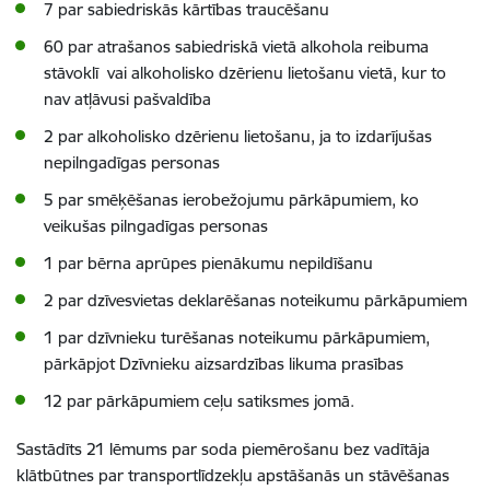
7 par sabiedriskās kārtības traucēšanu
60 par atrašanos sabiedriskā vietā alkohola reibuma
stāvoklī vai alkoholisko dzērienu lietošanu vietā, kur to
nav atļāvusi pašvaldība
2 par alkoholisko dzērienu lietošanu, ja to izdarījušas
nepilngadīgas personas
5 par smēķēšanas ierobežojumu pārkāpumiem, ko
veikušas pilngadīgas personas
1 par bērna aprūpes pienākumu nepildīšanu
2 par dzīvesvietas deklarēšanas noteikumu pārkāpumiem
1 par dzīvnieku turēšanas noteikumu pārkāpumiem,
pārkāpjot Dzīvnieku aizsardzības likuma prasības
12 par pārkāpumiem ceļu satiksmes jomā.
Sastādīts 21 lēmums par soda piemērošanu bez vadītāja
klātbūtnes par transportlīdzekļu apstāšanās un stāvēšanas