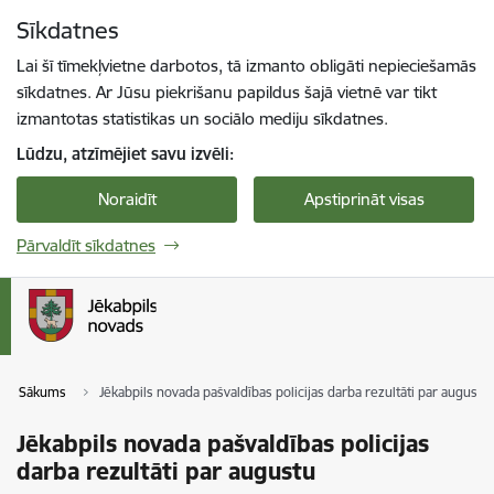
Pāriet uz lapas saturu
Sīkdatnes
Spied
lai meklētu
Enter
Lai šī tīmekļvietne darbotos, tā izmanto obligāti nepieciešamās
sīkdatnes. Ar Jūsu piekrišanu papildus šajā vietnē var tikt
izmantotas statistikas un sociālo mediju sīkdatnes.
Lūdzu, atzīmējiet savu izvēli:
Noraidīt
Apstiprināt visas
Pārvaldīt sīkdatnes
Sākums
Jēkabpils novada pašvaldības policijas darba rezultāti par augustu
Jēkabpils novada pašvaldības policijas
darba rezultāti par augustu