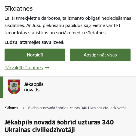
Pāriet uz lapas saturu
Sīkdatnes
Spied
lai meklētu
Enter
Lai šī tīmekļvietne darbotos, tā izmanto obligāti nepieciešamās
sīkdatnes. Ar Jūsu piekrišanu papildus šajā vietnē var tikt
izmantotas statistikas un sociālo mediju sīkdatnes.
Lūdzu, atzīmējiet savu izvēli:
Noraidīt
Apstiprināt visas
Pārvaldīt sīkdatnes
Sākums
Jēkabpils novadā šobrīd uzturas 340 Ukrainas civiliedzīvotāji
Jēkabpils novadā šobrīd uzturas 340
Ukrainas civiliedzīvotāji