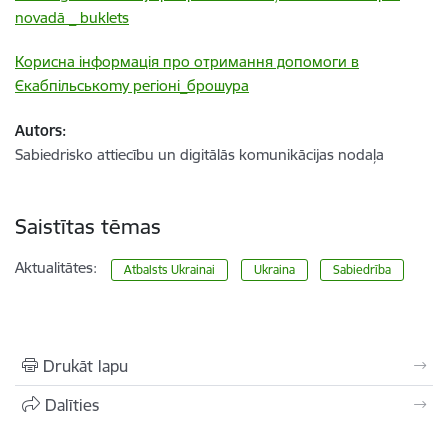
novadā _ buklets
Корисна інформація про отримання допомоги в
Єкабпільськоmу регіоні_брошура
Autors:
Sabiedrisko attiecību un digitālās komunikācijas nodaļa
Saistītas tēmas
Aktualitātes:
Atbalsts Ukrainai
Ukraina
Sabiedrība
Drukāt lapu
Dalīties