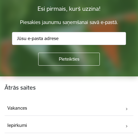
Esi pirmais, kurš uzzina!
Piesakies jaunumu saņemšanai savā e-pastā.
Kājene
Ātrās saites
Vakances
Iepirkumi