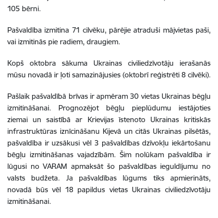
105 bērni.
Pašvaldība izmitina 71 cilvēku, pārējie atraduši mājvietas paši,
vai izmitinās pie radiem, draugiem.
Kopš oktobra sākuma Ukrainas civiliedzīvotāju ierašanās
mūsu novadā ir ļoti samazinājusies (oktobrī reģistrēti 8 cilvēki).
Pašlaik pašvaldībā brīvas ir apmēram 30 vietas Ukrainas bēgļu
izmitināšanai. Prognozējot bēgļu pieplūdumu iestājoties
ziemai un saistībā ar Krievijas īstenoto Ukrainas kritiskās
infrastruktūras iznīcināšanu Kijevā un citās Ukrainas pilsētās,
pašvaldība ir uzsākusi vēl 3 pašvaldības dzīvokļu iekārtošanu
bēgļu izmitināšanas vajadzībām. Šim nolūkam pašvaldība ir
lūgusi no VARAM apmaksāt šo pašvaldības ieguldījumu no
valsts budžeta. Ja pašvaldības lūgums tiks apmierināts,
novadā būs vēl 18 papildus vietas Ukrainas civiliedzīvotāju
izmitināšanai.