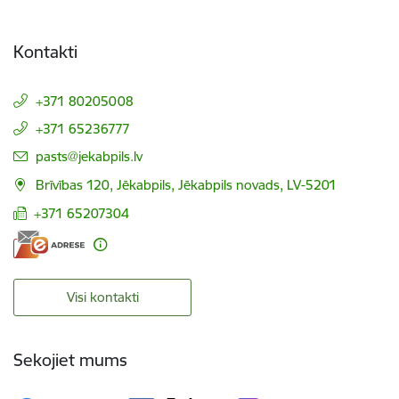
Kontakti
+371 80205008
+371 65236777
E-pasts:
pasts@jekabpils.lv
Brīvības 120, Jēkabpils, Jēkabpils novads, LV-5201
+371 65207304
Visi kontakti
Sekojiet mums