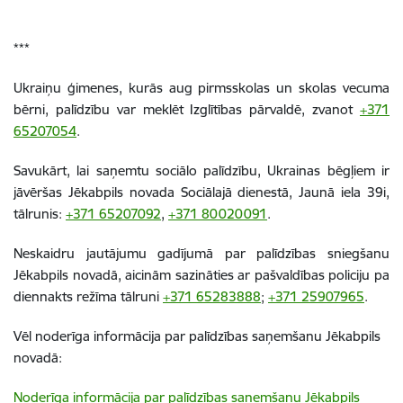
***
Ukraiņu ģimenes, kurās aug pirmsskolas un skolas vecuma
bērni, palīdzību var meklēt Izglītības pārvaldē, zvanot
+371
65207054
.
Savukārt, lai saņemtu sociālo palīdzību, Ukrainas bēgļiem ir
jāvēršas Jēkabpils novada Sociālajā dienestā, Jaunā iela 39i,
tālrunis:
+371 65207092
,
+371 80020091
.
Neskaidru jautājumu gadījumā par palīdzības sniegšanu
Jēkabpils novadā, aicinām sazināties ar pašvaldības policiju pa
diennakts režīma tālruni
+371 65283888
;
+371 25907965
.
Vēl noderīga informācija par palīdzības saņemšanu Jēkabpils
novadā:
Noderīga informācija par palīdzības saņemšanu Jēkabpils