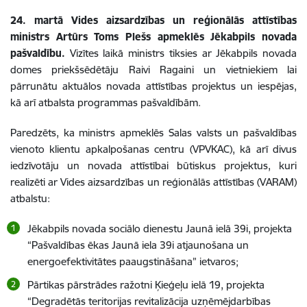
24. martā Vides aizsardzības un reģionālās attīstības
ministrs Artūrs Toms Plešs apmeklēs Jēkabpils novada
pašvaldību.
Vizītes laikā ministrs tiksies ar Jēkabpils novada
domes priekšsēdētāju Raivi Ragaini un vietniekiem lai
pārrunātu aktuālos novada attīstības projektus un iespējas,
kā arī atbalsta programmas pašvaldībām.
Paredzēts, ka ministrs apmeklēs Salas valsts un pašvaldības
vienoto klientu apkalpošanas centru (VPVKAC), kā arī divus
iedzīvotāju un novada attīstībai būtiskus projektus, kuri
realizēti ar Vides aizsardzības un reģionālās attīstības (VARAM)
atbalstu:
Jēkabpils novada sociālo dienestu Jaunā ielā 39i, projekta
“Pašvaldības ēkas Jaunā iela 39i atjaunošana un
energoefektivitātes paaugstināšana” ietvaros;
Pārtikas pārstrādes ražotni Ķieģeļu ielā 19, projekta
“Degradētās teritorijas revitalizācija uzņēmējdarbības