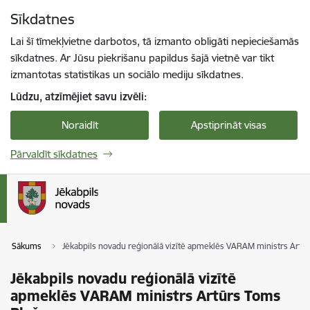
Pāriet uz lapas saturu
Sīkdatnes
Spied
lai meklētu
Enter
Lai šī tīmekļvietne darbotos, tā izmanto obligāti nepieciešamās
sīkdatnes. Ar Jūsu piekrišanu papildus šajā vietnē var tikt
izmantotas statistikas un sociālo mediju sīkdatnes.
Lūdzu, atzīmējiet savu izvēli:
Noraidīt
Apstiprināt visas
Pārvaldīt sīkdatnes
Sākums
Jēkabpils novadu reģionālā vizītē apmeklēs VARAM ministrs Artū
Jēkabpils novadu reģionālā vizītē
apmeklēs VARAM ministrs Artūrs Toms