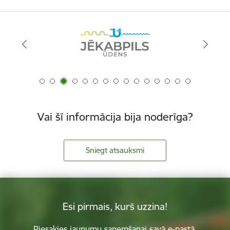
Vai šī informācija bija noderīga?
Sniegt atsauksmi
Esi pirmais, kurš uzzina!
Piesakies jaunumu saņemšanai savā e-pastā.