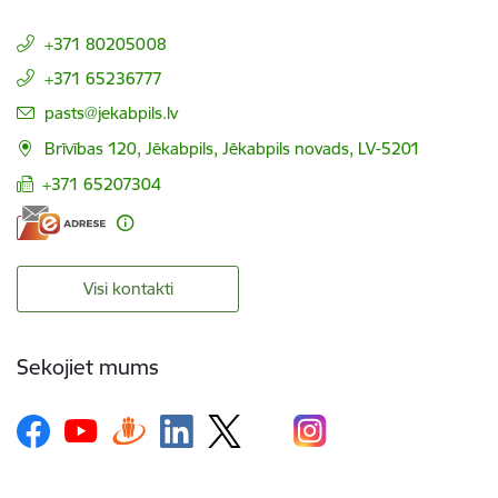
+371 80205008
+371 65236777
E-pasts:
pasts@jekabpils.lv
Brīvības 120, Jēkabpils, Jēkabpils novads, LV-5201
+371 65207304
Visi kontakti
Sekojiet mums