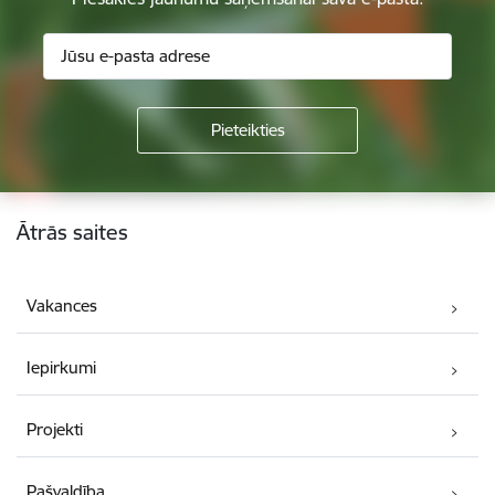
Kājene
Ātrās saites
Vakances
Iepirkumi
Projekti
Pašvaldība