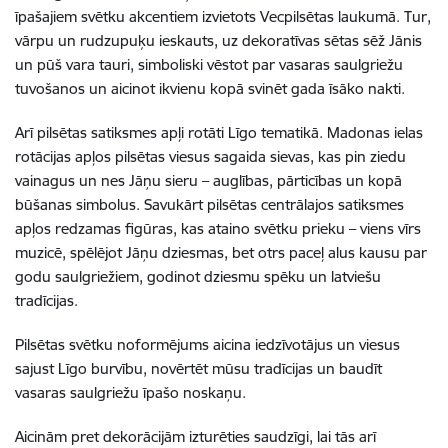
īpašajiem svētku akcentiem izvietots Vecpilsētas laukumā. Tur,
vārpu un rudzupuķu ieskauts, uz dekoratīvas sētas sēž Jānis
un pūš vara tauri, simboliski vēstot par vasaras saulgriežu
tuvošanos un aicinot ikvienu kopā svinēt gada īsāko nakti.
Arī pilsētas satiksmes apļi rotāti Līgo tematikā. Madonas ielas
rotācijas apļos pilsētas viesus sagaida sievas, kas pin ziedu
vainagus un nes Jāņu sieru – auglības, pārticības un kopā
būšanas simbolus. Savukārt pilsētas centrālajos satiksmes
apļos redzamas figūras, kas ataino svētku prieku – viens vīrs
muzicē, spēlējot Jāņu dziesmas, bet otrs paceļ alus kausu par
godu saulgriežiem, godinot dziesmu spēku un latviešu
tradīcijas.
Pilsētas svētku noformējums aicina iedzīvotājus un viesus
sajust Līgo burvību, novērtēt mūsu tradīcijas un baudīt
vasaras saulgriežu īpašo noskaņu.
Aicinām pret dekorācijām izturēties saudzīgi, lai tās arī