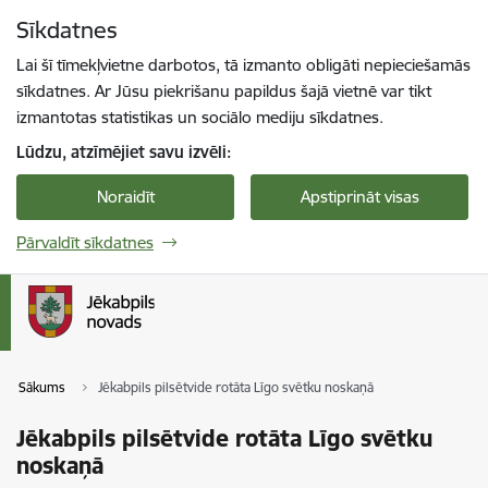
Pāriet uz lapas saturu
Sīkdatnes
Spied
lai meklētu
Enter
Lai šī tīmekļvietne darbotos, tā izmanto obligāti nepieciešamās
sīkdatnes. Ar Jūsu piekrišanu papildus šajā vietnē var tikt
izmantotas statistikas un sociālo mediju sīkdatnes.
Lūdzu, atzīmējiet savu izvēli:
Noraidīt
Apstiprināt visas
Pārvaldīt sīkdatnes
Sākums
Jēkabpils pilsētvide rotāta Līgo svētku noskaņā
Jēkabpils pilsētvide rotāta Līgo svētku
noskaņā