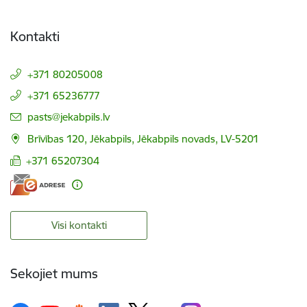
Kontakti
+371 80205008
+371 65236777
E-pasts:
pasts@jekabpils.lv
Brīvības 120, Jēkabpils, Jēkabpils novads, LV-5201
+371 65207304
Visi kontakti
Sekojiet mums