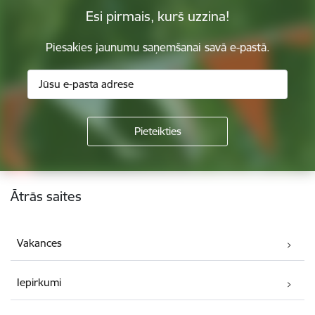
Esi pirmais, kurš uzzina!
Piesakies jaunumu saņemšanai savā e-pastā.
Kājene
Ātrās saites
Vakances
Iepirkumi