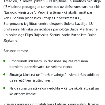
Trešdien, 2. martā, plkst.16.00 Izglītības un zinātnes ministrija
(IZM) aicina pedagogus un vecākus uz tiešsaistes sarunu ciklā
“Emociju viesistaba”. Vebināra tēma - kā skolā runāt par
karu. Sarunā piedalīsies Latvijas Universitātes (LU)
Starpnozaru izglītības centra eksperte Solvita Lazdiņa, LU
profesore, klīniskā un izglītības psiholoģe Baiba Martinsone
un politologs Filips Rajevskis. Sarunu vadīs žurnāliste Daina
Jāņkalne.
Sarunas tēmas:
Emocionāls līdzsvars un drošības sajūtas radīšana
bērniem; pareizie vārdi un vēlamā rīcība.
Situācija Ukrainā un “kurš ir vainīgs” – vienkāršas atbildes
uz sarežģītiem jautājumiem.
Naida runa un atšķirīgs viedoklis – kā tos skolā atpazīt un
ko ar tiem iesākt.
Krievijas agresija un brutāls karš Latvijas kaimiņvalstī Ukrainā