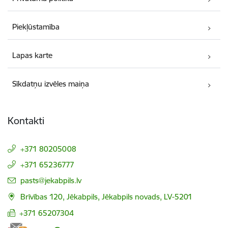
Piekļūstamība
Lapas karte
Sīkdatņu izvēles maiņa
Kontakti
+371 80205008
+371 65236777
E-pasts:
pasts@jekabpils.lv
Brīvības 120, Jēkabpils, Jēkabpils novads, LV-5201
+371 65207304