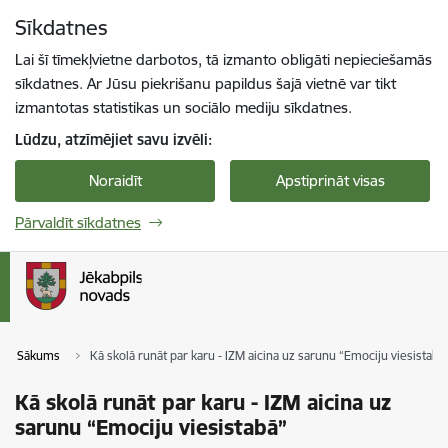
Pāriet uz lapas saturu
Sīkdatnes
Spied
lai meklētu
Enter
Lai šī tīmekļvietne darbotos, tā izmanto obligāti nepieciešamās
sīkdatnes. Ar Jūsu piekrišanu papildus šajā vietnē var tikt
izmantotas statistikas un sociālo mediju sīkdatnes.
Lūdzu, atzīmējiet savu izvēli:
Noraidīt
Apstiprināt visas
Pārvaldīt sīkdatnes
Sākums
Kā skolā runāt par karu - IZM aicina uz sarunu “Emociju viesistabā
Kā skolā runāt par karu - IZM aicina uz
sarunu “Emociju viesistabā”