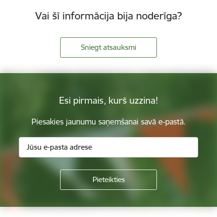
Vai šī informācija bija noderīga?
Sniegt atsauksmi
Esi pirmais, kurš uzzina!
Piesakies jaunumu saņemšanai savā e-pastā.
Kājene