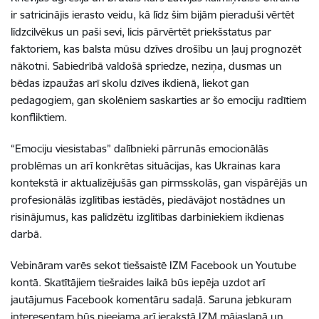
ir satricinājis ierasto veidu, kā līdz šim bijām pieraduši vērtēt
līdzcilvēkus un paši sevi, licis pārvērtēt priekšstatus par
faktoriem, kas balsta mūsu dzīves drošību un ļauj prognozēt
nākotni. Sabiedrībā valdošā spriedze, neziņa, dusmas un
bēdas izpaužas arī skolu dzīves ikdienā, liekot gan
pedagogiem, gan skolēniem saskarties ar šo emociju radītiem
konfliktiem.
“Emociju viesistabas” dalībnieki pārrunās emocionālās
problēmas un arī konkrētas situācijas, kas Ukrainas kara
kontekstā ir aktualizējušās gan pirmsskolās, gan vispārējās un
profesionālās izglītības iestādēs, piedāvājot nostādnes un
risinājumus, kas palīdzētu izglītības darbiniekiem ikdienas
darbā.
Vebināram varēs sekot tiešsaistē IZM Facebook un Youtube
kontā. Skatītājiem tiešraides laikā būs iepēja uzdot arī
jautājumus Facebook komentāru sadaļā. Saruna jebkuram
interesentam būs pieejama arī ierakstā IZM mājaslapā un