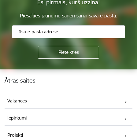
Esi pirmais, kurš uzzina!
Piesakies jaunumu saņemšanai savā e-pastā.
Kājene
Ātrās saites
Vakances
Iepirkumi
Projekti