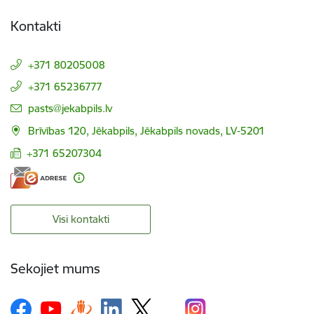
Kontakti
+371 80205008
+371 65236777
E-pasts:
pasts@jekabpils.lv
Brīvības 120, Jēkabpils, Jēkabpils novads, LV-5201
+371 65207304
Visi kontakti
Sekojiet mums