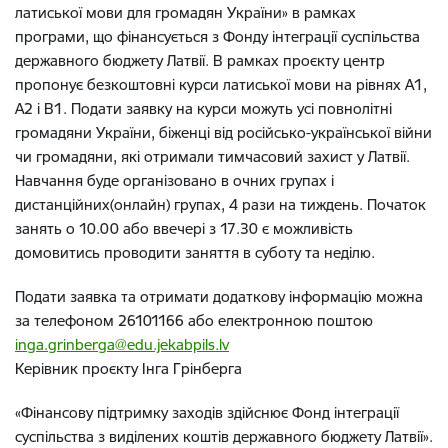
латиської мови для громадян України» в рамках
програми, що фінансується з Фонду інтеграції суспільства
державного бюджету Латвії. В рамках проєкту центр
пропонує безкоштовні курси латиської мови на рівнях А1,
А2 і В1. Подати заявку на курси можуть усі повнолітні
громадяни України, біженці від російсько-української війни
чи громадяни, які отримали тимчасовий захист у Латвії.
Навчання буде організовано в очних групах і
дистанційних(онлайн) групах, 4 рази на тиждень. Початок
занять о 10.00 або ввечері з 17.30 є можливість
домовитись проводити заняття в суботу та неділю.
Подати заявка та отримати додаткову інформацію можна
за телефоном 26101166 або електронною поштою
inga.grinberga@edu.jekabpils.lv
Керівник проєкту Інга Грінберга
«Фінансову підтримку заходів здійснює Фонд інтеграції
суспільства з виділених коштів державного бюджету Латвії».