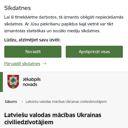
Pāriet uz lapas saturu
Sīkdatnes
Spied
lai meklētu
Enter
Lai šī tīmekļvietne darbotos, tā izmanto obligāti nepieciešamās
sīkdatnes. Ar Jūsu piekrišanu papildus šajā vietnē var tikt
izmantotas statistikas un sociālo mediju sīkdatnes.
Lūdzu, atzīmējiet savu izvēli:
Noraidīt
Apstiprināt visas
Pārvaldīt sīkdatnes
Sākums
Latviešu valodas mācības Ukrainas civiliedzīvotājiem
Latviešu valodas mācības Ukrainas
civiliedzīvotājiem