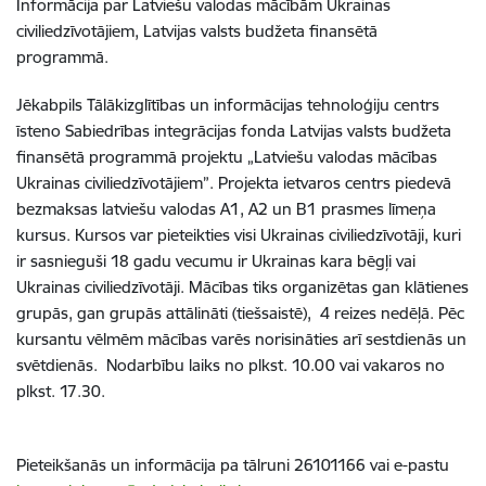
Informācija par Latviešu valodas mācībām Ukrainas
civiliedzīvotājiem, Latvijas valsts budžeta finansētā
programmā.
Jēkabpils Tālākizglītības un informācijas tehnoloģiju centrs
īsteno Sabiedrības integrācijas fonda Latvijas valsts budžeta
finansētā programmā projektu „Latviešu valodas mācības
Ukrainas civiliedzīvotājiem”. Projekta ietvaros centrs piedevā
bezmaksas latviešu valodas A1, A2 un B1 prasmes līmeņa
kursus. Kursos var pieteikties visi Ukrainas civiliedzīvotāji, kuri
ir sasnieguši 18 gadu vecumu ir Ukrainas kara bēgļi vai
Ukrainas civiliedzīvotāji. Mācības tiks organizētas gan klātienes
grupās, gan grupās attālināti (tiešsaistē), 4 reizes nedēļā. Pēc
kursantu vēlmēm mācības varēs norisināties arī sestdienās un
svētdienās. Nodarbību laiks no plkst. 10.00 vai vakaros no
plkst. 17.30.
Pieteikšanās un informācija pa tālruni 26101166 vai e-pastu