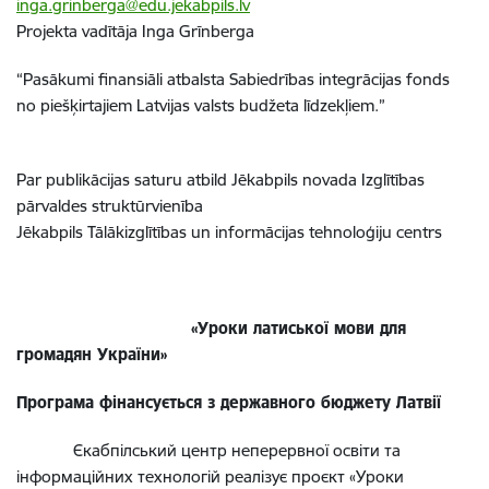
inga.grinberga@edu.jekabpils.lv
Projekta vadītāja Inga Grīnberga
“Pasākumi finansiāli atbalsta Sabiedrības integrācijas fonds
no piešķirtajiem Latvijas valsts budžeta līdzekļiem.”
Par publikācijas saturu atbild Jēkabpils novada Izglītības
pārvaldes struktūrvienība
Jēkabpils Tālākizglītības un informācijas tehnoloģiju centrs
«Уроки латиської мови для
громадян України»
Програма фінансується з державного бюджету Латвії
Єкабпілський центр неперервної освіти та
інформаційних технологій реалізує проєкт «Уроки