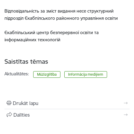
Відповідальність за зміст видання несе структурний
підрозділ Єкабпілського районного управління освіти
Єкабпільський центр безперервної освіти та
інформаційних технологій
Saistītas tēmas
Aktualitātes:
Mūžizglītība
Informācija medijiem
Drukāt lapu
Dalīties