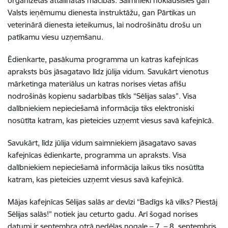
organizētās attālinātās mācības. Saimnieki noklausīsies gan
Valsts ieņēmumu dienesta instruktāžu, gan Pārtikas un
veterinārā dienesta ieteikumus, lai nodrošinātu drošu un
patīkamu viesu uzņemšanu.
Ēdienkarte, pasākuma programma un katras kafejnīcas
apraksts būs jāsagatavo līdz jūlija vidum. Savukārt vienotus
mārketinga materiālus un katras norises vietas afišu
nodrošinās kopienu sadarbības tīkls “Sēlijas salas”. Visa
dalībniekiem nepieciešamā informācija tiks elektroniski
nosūtīta katram, kas pieteicies uzņemt viesus savā kafejnīcā.
Savukārt, līdz jūlija vidum saimniekiem jāsagatavo savas
kafejnīcas ēdienkarte, programma un apraksts. Visa
dalībniekiem nepieciešamā informācija laikus tiks nosūtīta
katram, kas pieteicies uzņemt viesus savā kafejnīcā.
Mājas kafejnīcas Sēlijas salās ar devīzi “Badīgs kā vilks? Piestāj
Sēlijas salās!” notiek jau ceturto gadu. Arī šogad norises
datumi ir septembra otrā nedēļas nogale – 7. – 8. septembris.
.