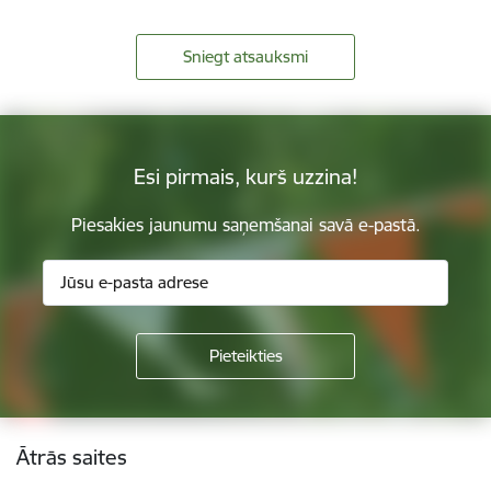
Sniegt atsauksmi
Esi pirmais, kurš uzzina!
Piesakies jaunumu saņemšanai savā e-pastā.
Kājene
Ātrās saites