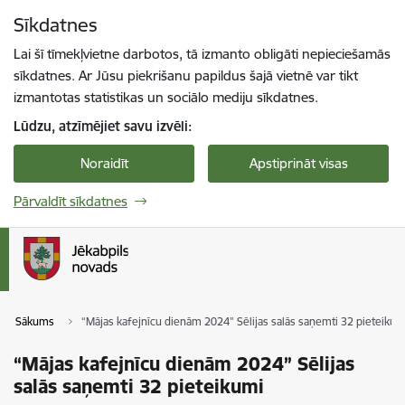
Pāriet uz lapas saturu
Sīkdatnes
Spied
lai meklētu
Enter
Lai šī tīmekļvietne darbotos, tā izmanto obligāti nepieciešamās
sīkdatnes. Ar Jūsu piekrišanu papildus šajā vietnē var tikt
izmantotas statistikas un sociālo mediju sīkdatnes.
Lūdzu, atzīmējiet savu izvēli:
Noraidīt
Apstiprināt visas
Pārvaldīt sīkdatnes
Sākums
“Mājas kafejnīcu dienām 2024” Sēlijas salās saņemti 32 pieteikum
“Mājas kafejnīcu dienām 2024” Sēlijas
salās saņemti 32 pieteikumi