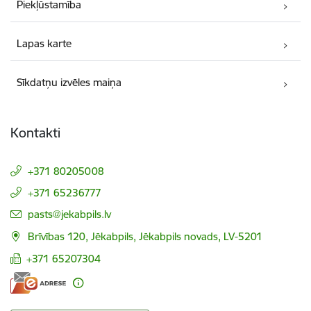
Piekļūstamība
Lapas karte
Sīkdatņu izvēles maiņa
Kontakti
+371 80205008
+371 65236777
E-pasts:
pasts@jekabpils.lv
Brīvības 120, Jēkabpils, Jēkabpils novads, LV-5201
+371 65207304