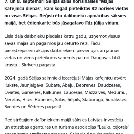
7. un 8. septembrī Sēlijas salās norisināsies “Mājas
kafejnīcu dienas”, kam šogad pieteiktas 32 norises vietas
no visas Sēlijas. Reģistrēto dalībnieku apmācības sāksies
maijā, bet ēdienkarte būs jāsagatavo līdz jūlija vidum.
Liela daļa dalībnieku piedalās katru gadu, uzņemot viesus
savās mājās un pagalmos jau ceturto reizi. Taču
pieredzējušiem akcijas dalībniekiem pievienojas arī jaunas
vietas un viens pieteikums saņemts pat no Daugavas labā
krasta – Skrīveru pagasta.
2024. gadā Sēlijas saimnieki iecerējuši Mājas kafejnīcu atvērt
Ilūkstē, Jaunjelgavā, Subatē, Ābeļu, Bebrenes, Daudzeses,
Dvietes, Gārsenes, Kalkūnes, Laucesas, Mazzalves, Medumu,
Neretas, Rites, Rubenes, Salas, Sēlpils, Staburaga, Sunākstes,
Sventes un Šēderes pagastā.
Reģistrētajiem dalībniekiem maijā sāksies Latvijas Investīciju
un attīstības aģentūras un tūrisma asociācijas “Lauku ceļotājs”