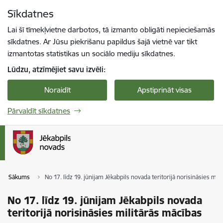
Pāriet uz lapas saturu
Sīkdatnes
Spied
lai meklētu
Enter
Lai šī tīmekļvietne darbotos, tā izmanto obligāti nepieciešamās
sīkdatnes. Ar Jūsu piekrišanu papildus šajā vietnē var tikt
izmantotas statistikas un sociālo mediju sīkdatnes.
Lūdzu, atzīmējiet savu izvēli:
Noraidīt
Apstiprināt visas
Pārvaldīt sīkdatnes
Sākums
No 17. līdz 19. jūnijam Jēkabpils novada teritorijā norisināsies mil
No 17. līdz 19. jūnijam Jēkabpils novada
teritorijā norisināsies militārās mācības