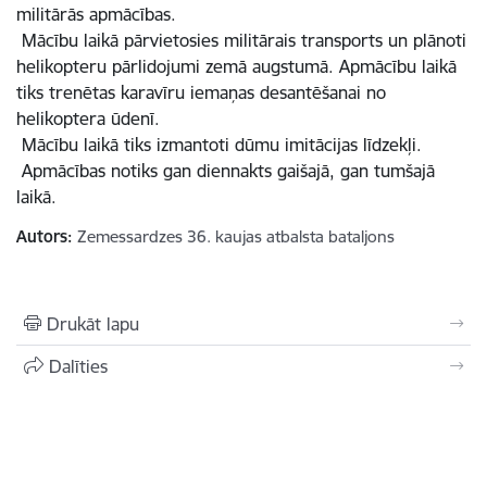
militārās apmācības.
Mācību laikā pārvietosies militārais transports un plānoti
helikopteru pārlidojumi zemā augstumā. Apmācību laikā
tiks trenētas karavīru iemaņas desantēšanai no
helikoptera ūdenī.
Mācību laikā tiks izmantoti dūmu imitācijas līdzekļi.
Apmācības notiks gan diennakts gaišajā, gan tumšajā
laikā.
Autors:
Zemessardzes 36. kaujas atbalsta bataljons
Drukāt lapu
Dalīties