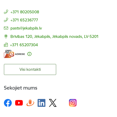
+371 80205008
+371 65236777
E-pasts:
pasts@jekabpils.lv
Brīvības 120, Jēkabpils, Jēkabpils novads, LV-5201
+371 65207304
Visi kontakti
Sekojiet mums