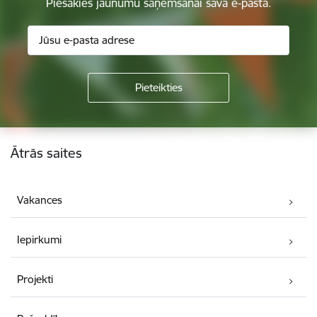
Piesakies jaunumu saņemšanai savā e-pastā.
Kājene
Ātrās saites
Vakances
Iepirkumi
Projekti