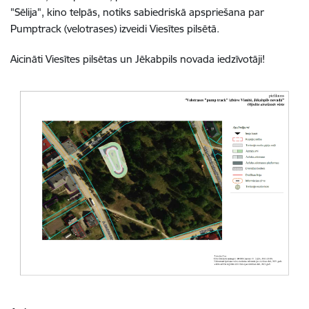
"Sēlija", kino telpās, notiks sabiedriskā apspriešana par
Pumptrack (velotrases) izveidi Viesītes pilsētā.
Aicināti Viesītes pilsētas un Jēkabpils novada iedzīvotāji!