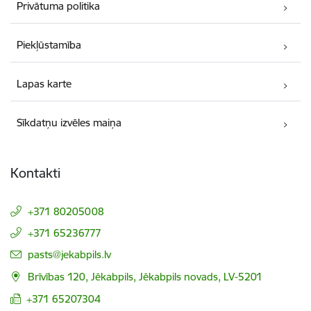
Privātuma politika
Piekļūstamība
Lapas karte
Sīkdatņu izvēles maiņa
Kontakti
+371 80205008
+371 65236777
E-pasts:
pasts@jekabpils.lv
Brīvības 120, Jēkabpils, Jēkabpils novads, LV-5201
+371 65207304