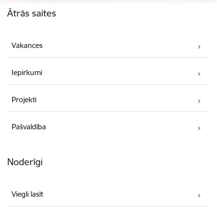
Kājene
Ātrās saites
Vakances
Iepirkumi
Projekti
Pašvaldība
Noderīgi
Viegli lasīt