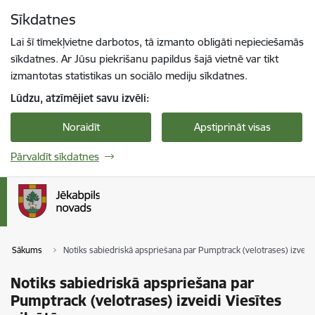
Pāriet uz lapas saturu
Sīkdatnes
Spied
lai meklētu
Enter
Lai šī tīmekļvietne darbotos, tā izmanto obligāti nepieciešamās
sīkdatnes. Ar Jūsu piekrišanu papildus šajā vietnē var tikt
izmantotas statistikas un sociālo mediju sīkdatnes.
Lūdzu, atzīmējiet savu izvēli:
Noraidīt
Apstiprināt visas
Pārvaldīt sīkdatnes
Sākums
Notiks sabiedriskā apspriešana par Pumptrack (velotrases) izveidi 
Notiks sabiedriskā apspriešana par
Pumptrack (velotrases) izveidi Viesītes