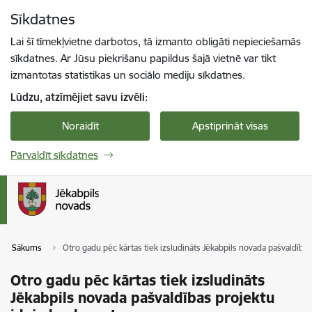
Pāriet uz lapas saturu
Sīkdatnes
Spied
lai meklētu
Enter
Lai šī tīmekļvietne darbotos, tā izmanto obligāti nepieciešamās
sīkdatnes. Ar Jūsu piekrišanu papildus šajā vietnē var tikt
izmantotas statistikas un sociālo mediju sīkdatnes.
Lūdzu, atzīmējiet savu izvēli:
Noraidīt
Apstiprināt visas
Pārvaldīt sīkdatnes
Sākums
Otro gadu pēc kārtas tiek izsludināts Jēkabpils novada pašvaldības
Otro gadu pēc kārtas tiek izsludināts
Jēkabpils novada pašvaldības projektu