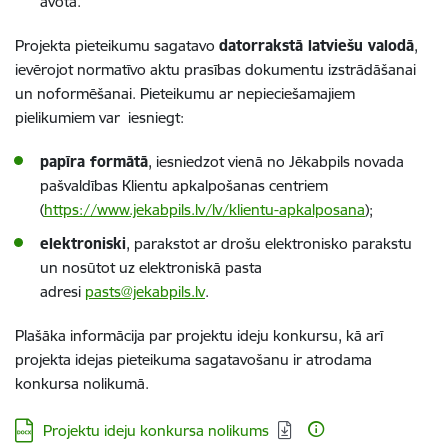
avota.
Projekta pieteikumu sagatavo
datorrakstā latviešu valodā
,
ievērojot normatīvo aktu prasības dokumentu izstrādāšanai
un noformēšanai. Pieteikumu ar nepieciešamajiem
pielikumiem var
iesniegt:
papīra formātā
,
iesniedzot vienā no Jēkabpils novada
pašvaldības Klientu apkalpošanas centriem
(
https://www.jekabpils.lv/lv/klientu-apkalposana
);
elektroniski
,
parakstot ar drošu elektronisko parakstu
un nosūtot uz elektroniskā pasta
adresi
pasts@jekabpils.lv
.
Plašāka informācija par projektu ideju konkursu, kā arī
projekta idejas pieteikuma sagatavošanu ir atrodama
konkursa nolikumā.
Lejupielādēt:
Projektu ideju konkursa nolikums