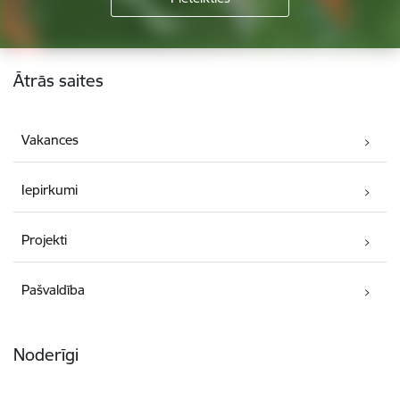
Kājene
Ātrās saites
Vakances
Iepirkumi
Projekti
Pašvaldība
Noderīgi