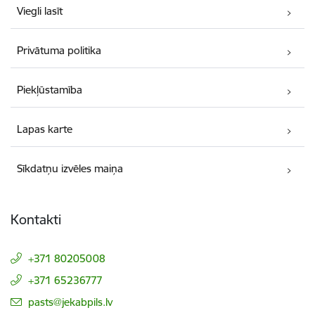
Viegli lasīt
Privātuma politika
Piekļūstamība
Lapas karte
Sīkdatņu izvēles maiņa
Kontakti
+371 80205008
+371 65236777
E-pasts:
pasts@jekabpils.lv