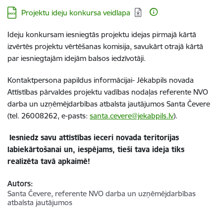
Lejupielādēt:
Projektu ideju konkursa veidlapa
Ideju konkursam iesniegtās projektu idejas pirmajā kārtā
izvērtēs projektu vērtēšanas komisija, savukārt otrajā kārtā
par iesniegtajām idejām balsos iedzīvotāji.
Kontaktpersona papildus informācijai- Jēkabpils novada
Attīstības pārvaldes projektu vadības nodaļas referente NVO
darba un uzņēmējdarbības atbalsta jautājumos Santa Čevere
(tel. 26008262, e-pasts:
santa.cevere@jekabpils.lv
).
Iesniedz savu attīstības ieceri novada teritorijas
labiekārtošanai un, iespējams, tieši tava ideja tiks
realizēta tavā apkaimē!
Autors:
Santa Čevere, referente NVO darba un uzņēmējdarbības
atbalsta jautājumos