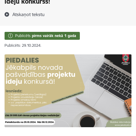
ideju konkurss!
Atskaņot tekstu
Publicēts
pirms vairāk nekā 1 gada
Publicēts: 29.10.2024.