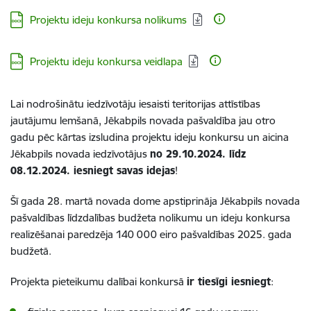
Lejupielādēt:
Projektu ideju konkursa nolikums
Lejupielādēt:
Projektu ideju konkursa veidlapa
Lai nodrošinātu iedzīvotāju iesaisti teritorijas attīstības
jautājumu lemšanā, Jēkabpils novada pašvaldība jau otro
gadu pēc kārtas izsludina projektu ideju konkursu un aicina
Jēkabpils novada iedzīvotājus
no 29.10.2024. līdz
08.12.2024. iesniegt savas idejas
!
Šī gada 28. martā novada dome apstiprināja Jēkabpils novada
pašvaldības līdzdalības budžeta nolikumu un ideju konkursa
realizēšanai paredzēja 140 000 eiro pašvaldības 2025. gada
budžetā.
Projekta pieteikumu dalībai konkursā
ir tiesīgi iesniegt
: