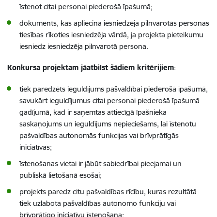
īstenot citai personai piederošā īpašumā;
dokuments, kas apliecina iesniedzēja pilnvarotās personas
tiesības rīkoties iesniedzēja vārdā, ja projekta pieteikumu
iesniedz iesniedzēja pilnvarotā persona.
Konkursa projektam jāatbilst šādiem kritērijiem
:
tiek paredzēts ieguldījums pašvaldībai piederošā īpašumā,
savukārt ieg
uldījumus citai personai piederošā īpašumā –
gadījumā, kad ir saņemtas attiecīgā īpašnieka
saskaņojums un ieguldījums nepieciešams, lai īstenotu
pašvaldības autonomās funkcijas vai brīvprātīgās
iniciatīvas;
īstenošanas vietai ir jābūt sabiedrībai pieejamai un
publiskā lietošanā esošai;
projekts paredz citu pašvaldības rīcību, kuras rezultātā
tiek uzlabota pašvaldības autonomo funkciju vai
brīvprātīgo iniciatīvu īstenošana;