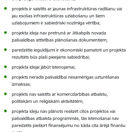
projekts ir saistīts ar jaunas infrastruktūras radīšanu vai
jau esošas infrastruktūras uzlabošanu un šiem
uzlabojumiem ir sabiedriski nozīmīga vērtība;
projekta ideja nav pretrunā ar Jēkabpils novada
pašvaldības attīstības plānošanas dokumentiem;
paredzētie ieguldījumi ir ekonomiski pamatoti un projekta
rezultāts būs plaši pieejams sabiedrībai;
projekta idejai jābūt īstenojamai;
projekts neradīs pašvaldībai nesamērīgas uzturēšanas
izmaksas;
projekts nav saistīts ar komercdarbības atbalstu,
politiskām un reliģiskām aktivitātēm;
projekta ideju nav plānots realizēt citos projektos vai
pašvaldības atbalsta programmās, tās īstenošanai nav
paredzēts piešķirt finansējumu no kāda cita ārējā finanšu