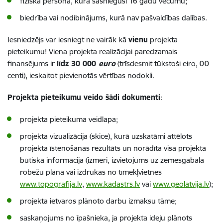
fiziska persona, kura sasniegusi 16 gadu vecumu;
biedrība vai nodibinājums, kurā nav pašvaldības dalības.
Iesniedzējs var iesniegt ne vairāk kā
vienu
projekta
pieteikumu!
Viena projekta realizācijai paredzamais
finansējums ir
līdz 30 000
euro
(trīsdesmit tūkstoši eiro, 00
centi),
ieskaitot pievienotās vērtības nodokli.
Projekta pieteikumu veido šādi dokumenti
:
projekta
pieteikuma veidlapa;
projekta vizualizācija (skice), kurā uzskatāmi attēlots
projekta īstenošanas rezultāts un norādīta visa projekta
būtiskā informācija (izmēri, izvietojums uz zemesgabala
robežu plāna vai izdrukas no tīmekļvietnes
www.topografija.lv
,
www.kadastrs.lv
vai
www.geolatvija.lv
);
projekta ietvaros plānoto darbu izmaksu tāme;
saskaņojums no īpašnieka, ja projekta ideju plānots