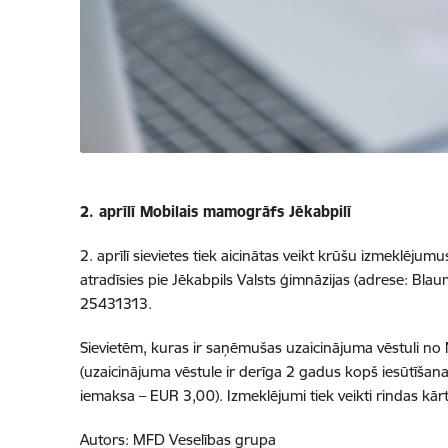
2. aprīlī Mobilais mamogrāfs Jēkabpilī
2. aprīlī sievietes tiek aicinātas veikt krūšu izmeklēju
atradīsies pie Jēkabpils Valsts ģimnāzijas (adrese: Blau
25431313.
Sievietēm, kuras ir saņēmušas uzaicinājuma vēstuli no
(uzaicinājuma vēstule ir derīga 2 gadus kopš iesūtīša
iemaksa – EUR 3,00).
Izmeklējumi tiek veikti rindas kār
Autors:
MFD Veselības grupa