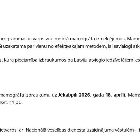
s programmas ietvaros veic mobilā mamogrāfa izmeklējumus. Mamog
 uzskatāma par vienu no efektīvākajām metodēm, lai savlaicīgi atkl
ss, kura pieejamība izbraukumos pa Latviju atvieglo iedzīvotājiem i
ilā mamogrāfa izbraukumu uz
Jēkabpili
2026. gada 18. aprīlī.
Mamog
lkst. 11.00.
etvaros ar Nacionālā veselības dienesta uzaicinājuma vēstulēm -