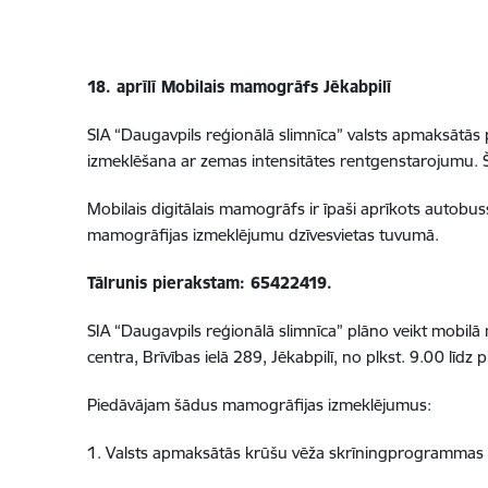
18. aprīlī Mobilais mamogrāfs Jēkabpilī
SIA “Daugavpils reģionālā slimnīca” valsts apmaksātā
izmeklēšana ar zemas intensitātes rentgenstarojumu. Šī
Mobilais digitālais mamogrāfs ir īpaši aprīkots autobu
mamogrāfijas izmeklējumu dzīvesvietas tuvumā.
Tālrunis pierakstam:
65422419.
SIA “Daugavpils reģionālā slimnīca” plāno veikt mob
centra, Brīvības ielā 289, Jēkabpilī, no plkst. 9.00 līdz p
Piedāvājam šādus mamogrāfijas izmeklējumus:
1. Valsts apmaksātās krūšu vēža skrīningprogrammas i