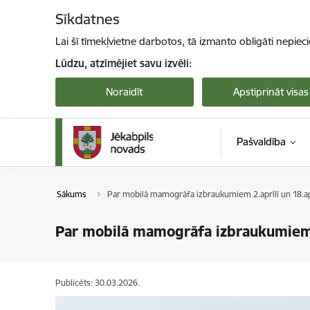
Pāriet uz lapas saturu
Sīkdatnes
Lai šī tīmekļvietne darbotos, tā izmanto obligāti nepiec
Lūdzu, atzīmējiet savu izvēli:
Noraidīt
Apstiprināt visas
Pašvaldība
Sākums
Par mobilā mamogrāfa izbraukumiem 2.aprīlī un 18.ap
Par mobilā mamogrāfa izbraukumiem 2
Publicēts: 30.03.2026.