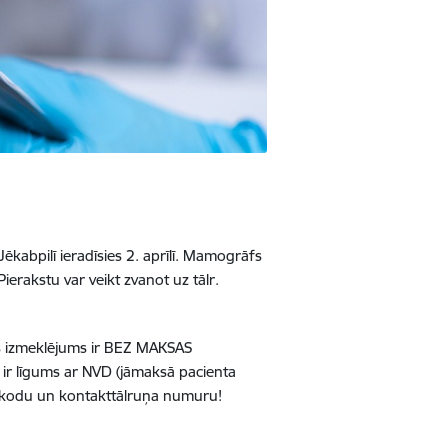
ēkabpilī ieradīsies 2. aprīlī. Mamogrāfs
ierakstu var veikt zvanot uz tālr.
os izmeklējums ir BEZ MAKSAS
 ir līgums ar NVD (jāmaksā pacienta
 kodu un kontakttālruņa numuru!