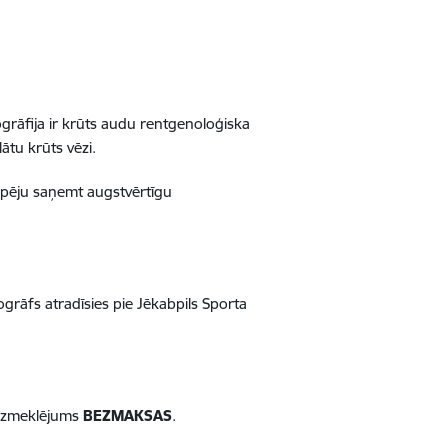
rāfija ir krūts audu rentgenoloģiska
ātu krūts vēzi.
espēju saņemt augstvērtīgu
rāfs atradīsies pie Jēkabpils Sporta
 izmeklējums
BEZMAKSAS
.