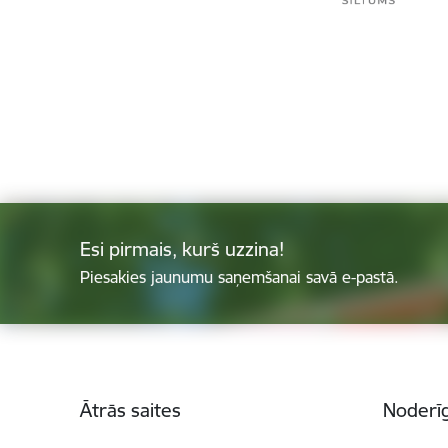
Esi pirmais, kurš uzzina!
Piesakies jaunumu saņemšanai savā e-pastā.
Kājene
Ātrās saites
Noderīg