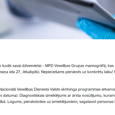
mus tuvāk savai dzīvesvietai – MFD Veselības Grupas mamogrāfā, kas J
maņa iela 27, Jēkabpils).
Nepieciešams pieraksts uz konkrētu laiku! P
 Nacionālā Veselības Dienesta Valsts skrīninga programmas ietvar
nas datuma).
Diagnostiskais izmeklējums ar ārsta nosūtījumu, kuram
tībā.
Lūgums, pierakstoties uz izmeklējumiem, sagatavot personas