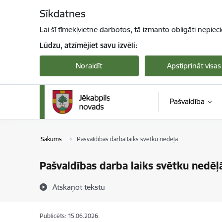
Pāriet uz lapas saturu
Sīkdatnes
Lai šī tīmekļvietne darbotos, tā izmanto obligāti nepiec
Lūdzu, atzīmējiet savu izvēli:
Noraidīt
Apstiprināt visas
Pašvaldība
Sākums
Pašvaldības darba laiks svētku nedēļā
Pašvaldības darba laiks svētku nedēļ
Atskaņot tekstu
Publicēts: 15.06.2026.