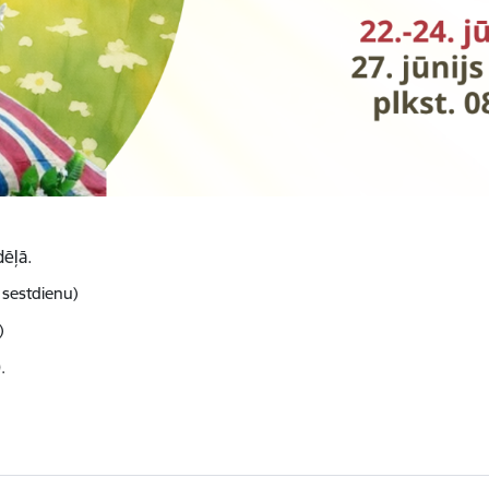
dēļā.
 sestdienu)
)
.