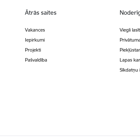
Kājene
Ātrās saites
Noderīg
Vakances
Viegli lasī
Iepirkumi
Privātuma
Projekti
Piekļūsta
Pašvaldība
Lapas kar
Sīkdatņu 