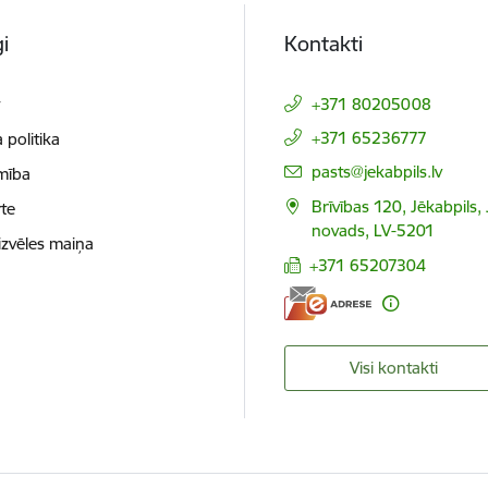
i
Kontakti
t
+371 80205008
+371 65236777
 politika
E-pasts:
pasts@jekabpils.lv
mība
Brīvības 120, Jēkabpils,
te
novads, LV-5201
izvēles maiņa
+371 65207304
Visi kontakti