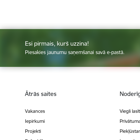
Esi pirmais, kurš uzzina!
Piesakies jaunumu saņemšanai savā e-pastā.
Kājene
Ātrās saites
Noderīg
Vakances
Viegli lasī
Iepirkumi
Privātuma
Projekti
Piekļūsta