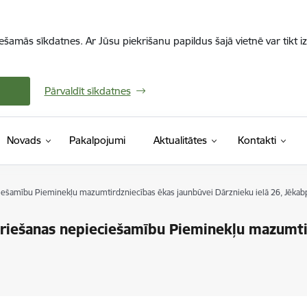
iešamās sīkdatnes. Ar Jūsu piekrišanu papildus šajā vietnē var tikt i
Pārvaldīt sīkdatnes
Novads
Pakalpojumi
Aktualitātes
Kontakti
ešamību Pieminekļu mazumtirdzniecības ēkas jaunbūvei Dārznieku ielā 26, Jēkabp
riešanas nepieciešamību Pieminekļu mazumtir