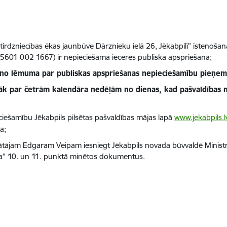
irdzniecības ēkas jaunbūve Dārznieku ielā 26, Jēkabpilī” īstenoša
 5601 002 1667) ir nepieciešama ieceres publiska apspriešana;
 no lēmuma par publiskas apspriešanas nepieciešamību pieņem
āk par četrām kalendāra nedēļām no dienas, kad pašvaldības m
iešamību Jēkabpils pilsētas pašvaldības mājas lapā
www.jekabpils.l
a;
nātājam Edgaram Veipam iesniegt Jēkabpils novada būvvaldē Minis
ba” 10. un 11. punktā minētos dokumentus.