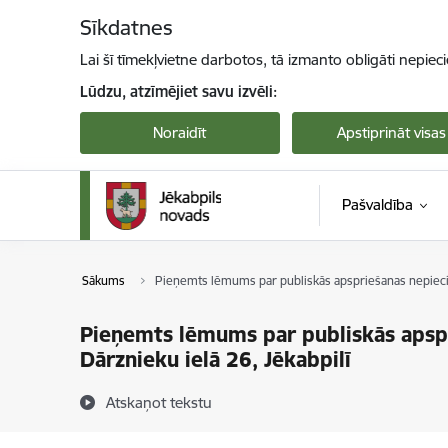
Pāriet uz lapas saturu
Sīkdatnes
Lai šī tīmekļvietne darbotos, tā izmanto obligāti nepiec
Lūdzu, atzīmējiet savu izvēli:
Noraidīt
Apstiprināt visas
Pašvaldība
Sākums
Pieņemts lēmums par publiskās apspriešanas nepieci
Pieņemts lēmums par publiskās apsp
Dārznieku ielā 26, Jēkabpilī
Atskaņot tekstu