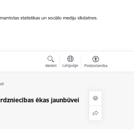
zmantotas statistikas un sociālo mediju sīkdatnes.
Language
Meklēt
Piekļūstamība
ilī
dzniecības ēkas jaunbūvei