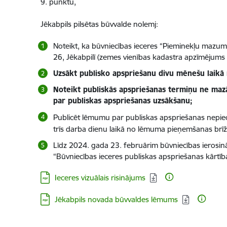
9. punktu,
Jēkabpils pilsētas būvvalde nolemj:
Noteikt, ka būvniecības ieceres “Pieminekļu mazumt
26, Jēkabpilī (zemes vienības kadastra apzīmējums
Uzsākt publisko apspriešanu divu mēnešu laikā
Noteikt publiskās apspriešanas termiņu ne maz
par publiskas apspriešanas uzsākšanu;
Publicēt lēmumu par publiskas apspriešanas nepiec
trīs darba dienu laikā no lēmuma pieņemšanas brīž
Līdz 2024. gada 23. februārim būvniecības ierosi
“Būvniecības ieceres publiskas apspriešanas kārtī
Lejupielādēt:
Ieceres vizuālais risinājums
Lejupielādēt:
Jēkabpils novada būvvaldes lēmums