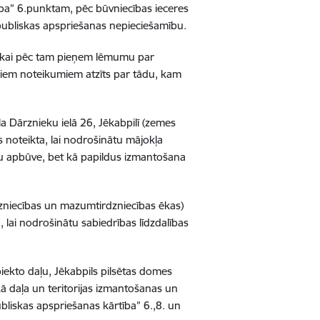
ība” 6.punktam, pēc būvniecības ieceres
ubliskas apspriešanas nepieciešamību.
 tikai pēc tam pieņem lēmumu par
šajiem noteikumiem atzīts par tādu, kam
a Dārznieku ielā 26, Jēkabpilī (zemes
 noteikta, lai nodrošinātu mājokļa
ju apbūve, bet kā papildus izmantošana
dzniecības un mazumtirdzniecības ēkas)
 lai nodrošinātu sabiedrības līdzdalības
iekto daļu, Jēkabpils pilsētas domes
ā daļa un teritorijas izmantošanas un
liskas apspriešanas kārtība” 6.,8. un