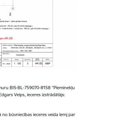
numuru BIS-BL-759070-8158 “Pieminekļu
dgars Veips, ieceres izstrādātājs:
 no būvniecības ieceres veida lemj par