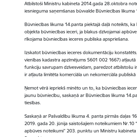
Atbilstoši Ministru kabineta 2014.gada 28.oktobra not
iesnieguma saņemšanas būvvalde Būvniecības likuma 1
Būvniecības likuma 14.panta piektajā daļā noteikts, k
objekta būvniecības ieceri, ja blakus dzīvojamai apbūve
rīkojama būvniecības ieceres publiska apspriešana.
Izskatot būvniecības ieceres dokumentāciju konstatēts,
vienības kadastra apzīmējums 5601 002 1667) atļautā iz
funkciju savrupam dzīvesveidam, paredzot atbilstošu i
ir atļauta limitēta komerciāla un nekomerciāla publiskā
Ņemot vērā iepriekš minēto un to, ka būvniecības iece
jaunu būvniecību, saskaņā ar Būvniecības likuma 14.pan
tiesības.
Saskaņā ar Pašvaldību likuma 4. panta pirmās daļas 16.
2019. gada 20. jūnija saistošajiem noteikumiem Nr.10 “
apbūves noteikumi” 203. punktu un Ministru kabineta 