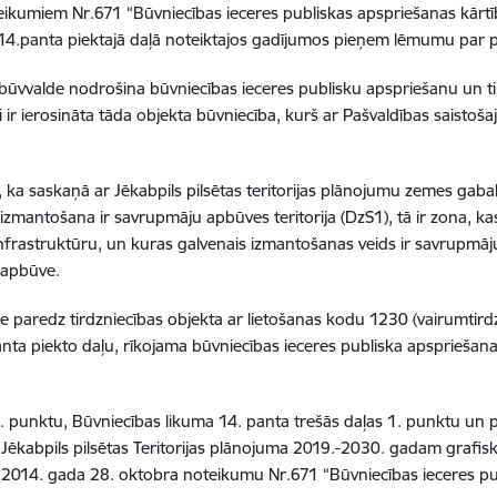
eikumiem Nr.671 “Būvniecības ieceres publiskas apspriešanas kārt
4.panta piektajā daļā noteiktajos gadījumos pieņem lēmumu par p
a būvvalde nodrošina būvniecības ieceres publisku apspriešanu un
i ir ierosināta tāda objekta būvniecība, kurš ar Pašvaldības saisto
 ka saskaņā ar Jēkabpils pilsētas teritorijas plānojumu zemes gabal
mantošana ir savrupmāju apbūves teritorija (DzS1), tā ir zona, kas
nfrastruktūru, un kuras galvenais izmantošanas veids ir savrupmā
 apbūve.
re paredz tirdzniecības objekta ar lietošanas kodu 1230 (vairumtir
ta piekto daļu, rīkojama būvniecības ieceres publiska apspriešana,
 punktu, Būvniecības likuma 14. panta trešās daļas 1. punktu un p
Jēkabpils pilsētas Teritorijas plānojuma 2019.-2030. gadam grafisk
2014. gada 28. oktobra noteikumu Nr.671 “Būvniecības ieceres pub