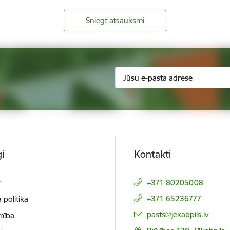
Sniegt atsauksmi
i
Kontakti
t
+371 80205008
+371 65236777
 politika
E-pasts:
pasts@jekabpils.lv
mība