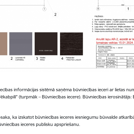
iecības informācijas sistēmā saņēma būvniecības ieceri ar lietas 
abpilī” (turpmāk – Būvniecības iecere). Būvniecības ierosinātājs: E
saka, ka izskatot būvniecības ieceres iesniegumu būvvalde atkarībā
ūvniecības ieceres publisku apspriešanu.