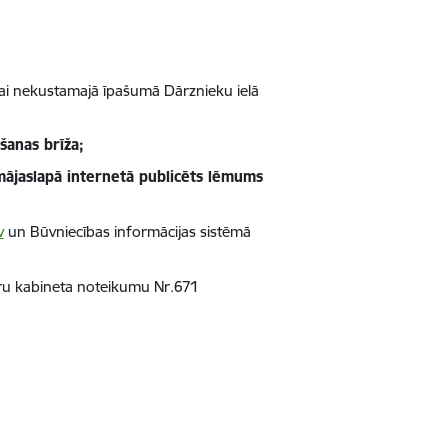
nai nekustamajā īpašumā Dārznieku ielā
šanas brīža;
ājaslapā internetā publicēts lēmums
v
un Būvniecības informācijas sistēmā
tru kabineta noteikumu Nr.671