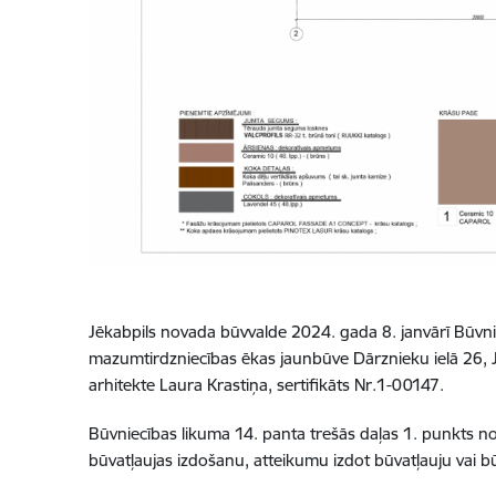
Jēkabpils novada būvvalde 2024. gada 8. janvārī Būvn
mazumtirdzniecības ēkas jaunbūve Dārznieku ielā 26, Jēk
arhitekte Laura Krastiņa, sertifikāts Nr.1-00147.
Būvniecības likuma 14. panta trešās daļas 1. punkts no
būvatļaujas izdošanu, atteikumu izdot būvatļauju vai b