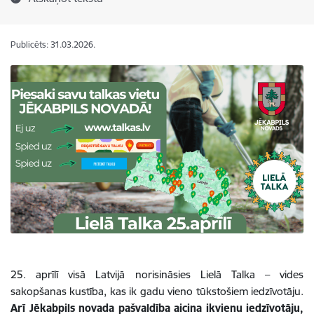
Publicēts: 31.03.2026.
25. aprīlī visā Latvijā norisināsies Lielā Talka – vides
sakopšanas kustība, kas ik gadu vieno tūkstošiem iedzīvotāju.
Arī Jēkabpils novada pašvaldība aicina ikvienu iedzīvotāju,