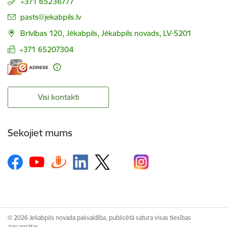
+371 65236777
E-pasts:
pasts@jekabpils.lv
Brīvības 120, Jēkabpils, Jēkabpils novads, LV-5201
+371 65207304
Visi kontakti
Sekojiet mums
© 2026 Jekabpils novada pašvaldība, publicētā satura visas tiesības
aizsargātas.