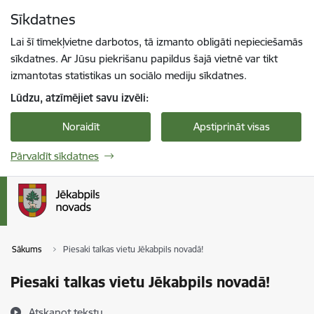
Pāriet uz lapas saturu
Sīkdatnes
Spied
lai meklētu
Enter
Lai šī tīmekļvietne darbotos, tā izmanto obligāti nepieciešamās
sīkdatnes. Ar Jūsu piekrišanu papildus šajā vietnē var tikt
izmantotas statistikas un sociālo mediju sīkdatnes.
Lūdzu, atzīmējiet savu izvēli:
Noraidīt
Apstiprināt visas
Pārvaldīt sīkdatnes
Sākums
Piesaki talkas vietu Jēkabpils novadā!
Piesaki talkas vietu Jēkabpils novadā!
Atskaņot tekstu