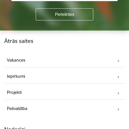
Kājene
Ātrās saites
Vakances
Iepirkumi
Projekti
Pašvaldība