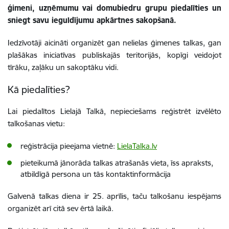
ģimeni, uzņēmumu vai domubiedru grupu piedalīties un
sniegt savu ieguldījumu apkārtnes sakopšanā.
Iedzīvotāji aicināti organizēt gan nelielas ģimenes talkas, gan
plašākas iniciatīvas publiskajās teritorijās, kopīgi veidojot
tīrāku, zaļāku un sakoptāku vidi.
Kā piedalīties?
Lai piedalītos Lielajā Talkā, nepieciešams reģistrēt izvēlēto
talkošanas vietu:
reģistrācija pieejama vietnē:
LielaTalka.lv
pieteikumā jānorāda talkas atrašanās vieta, īss apraksts,
atbildīgā persona un tās kontaktinformācija
Galvenā talkas diena ir 25. aprīlis, taču talkošanu iespējams
organizēt arī citā sev ērtā laikā.