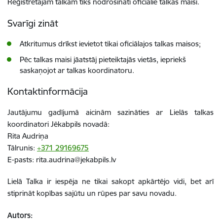
Reģistrētajām talkām tiks nodrošināti oficiālie talkas maisi.
Svarīgi zināt
Atkritumus drīkst ievietot tikai oficiālajos talkas maisos;
Pēc talkas maisi jāatstāj pieteiktajās vietās, iepriekš
saskaņojot ar talkas koordinatoru.
Kontaktinformācija
Jautājumu gadījumā aicinām sazināties ar Lielās talkas
koordinatori Jēkabpils novadā:
Rita Audriņa
Tālrunis:
+371 29169675
E-pasts:
rita.audrina@jekabpils.lv
Lielā Talka ir iespēja ne tikai sakopt apkārtējo vidi, bet arī
stiprināt kopības sajūtu un rūpes par savu novadu.
Autors: